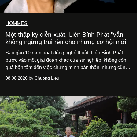
HOMMES
Một thập kỷ diễn xuất, Liên Bỉnh Phát "vẫn
không ngừng trui rèn cho những cơ hội mới"
Sau gần 10 năm hoạt động nghệ thuật, Liên Bỉnh Phát
bước vào một giai đoạn khác của sự nghiệp: không còn
quá bận tâm đến việc chứng minh bản thân, nhưng cũng
chưa bao giờ thôi khao khát được làm nghề. Từ hai bộ
08.08.2026 by Chuong Lieu
phim điện ảnh trong nửa đầu 2026 đến hành trình trở lại
với
Running Man Vietnam
, nam diễn viên nhìn công việc
bằng một tâm thế điềm tĩnh hơn. Anh tiếp tục học hỏi, trau
dồi và chờ đợi những vai diễn đủ sức đưa mình đến
những vùng đất mới. Ở tuổi ngoài 30, điều anh theo đuổi
không phải những đích đến quá lớn, mà là khả năng luôn
tiến về phía trước.