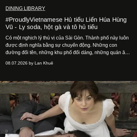
DINING LIBRARY
#ProudlyVietnamese Hủ tiếu Liến Húa Hùng
Vũ - Ly soda, hột gà và tô hủ tiếu
Có một nghịch lý thú vị của Sài Gòn. Thành phố này luôn
được định nghĩa bằng sự chuyển động. Những con
đường đổi tên, những khu phố đổi dáng, những quán ăn
mở ra rồi biến mất chỉ sau vài mùa mưa. Người ta luôn
08.07.2026 by Lan Khuê
nói về cái mới, về xu hướng tiếp theo, về những điều
đáng để trải nghiệm trước khi chúng trở nên lỗi thời.