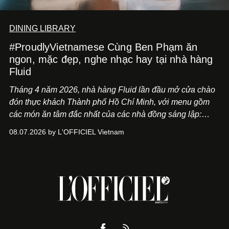
DINING LIBRARY
#ProudlyVietnamese Cùng Ben Phạm ăn
ngon, mặc đẹp, nghe nhạc hay tại nhà hàng
Fluid
Tháng 4 năm 2026, nhà hàng Fluid lần đầu mở cửa chào
đón thực khách Thành phố Hồ Chí Minh, với menu gồm
các món ăn tâm đắc nhất của các nhà đồng sáng lập:
Giám đốc sáng tạo Ben Phạm và chef Thạch Tạ. Những
08.07.2026 by L'OFFICIEL Vietnam
món ăn đa dạng từ Á đến Âu nhanh chóng được yêu thích
nhờ cảm giác ngon miệng, thoải mái và cả khả năng
mang đến niềm vui cho thực khách.