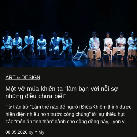
ART & DESIGN
Một vở múa khiến ta "làm bạn với nỗi sợ
những điều chưa biết"
Từ trăn trở “Làm thế nào để người Điếc/Khiếm thính được
hiện diện nhiều hơn trước công chúng” tới
sự thiếu hụt
các “món ăn tinh thần” dành cho cộng đồng này, Lyon và
Phương đã quyết tâm biến ý tưởng công diễn một tác
08.05.2026 by Y My
phẩm múa đương đại thành hiện thực, mang tên Lắng