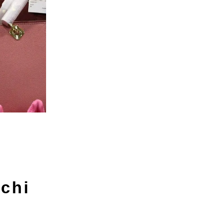
 chi
h