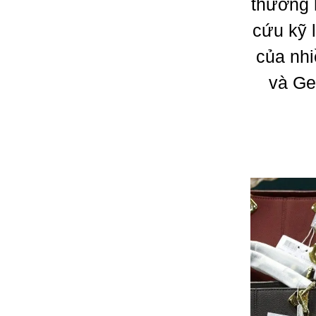
thương 
cứu kỹ 
của nhi
và Gen