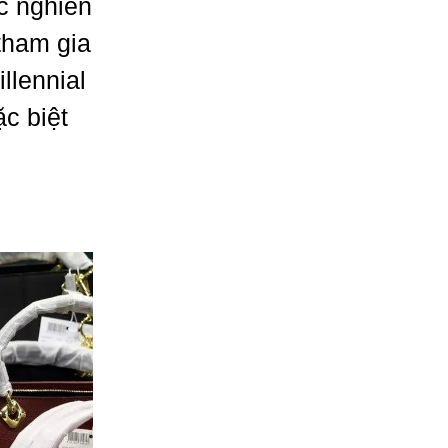
c nghiên
tham gia
llennial
ặc biệt