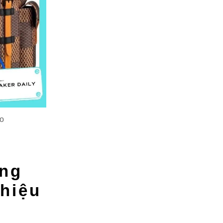
eo
ọng
 hiệu