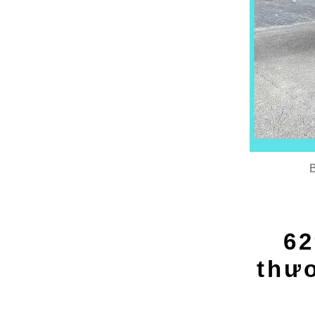
B
62
thươ