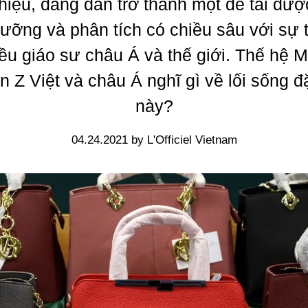
hiệu, đang dần trở thành một đề tài đượ
lưỡng và phân tích có chiều sâu với sự 
ều giáo sư châu Á và thế giới. Thế hệ Mi
 Z Việt và châu Á nghĩ gì về lối sống đ
này?
04.24.2021 by L'Officiel Vietnam