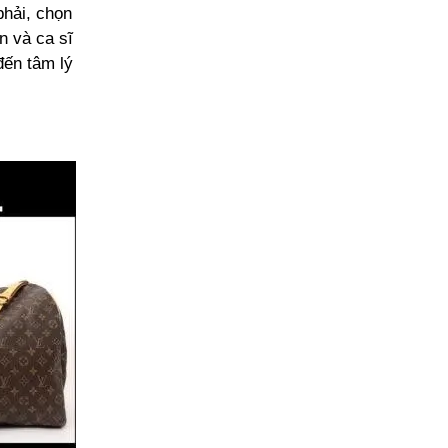
phải, chọn
n và ca sĩ
đến tâm lý