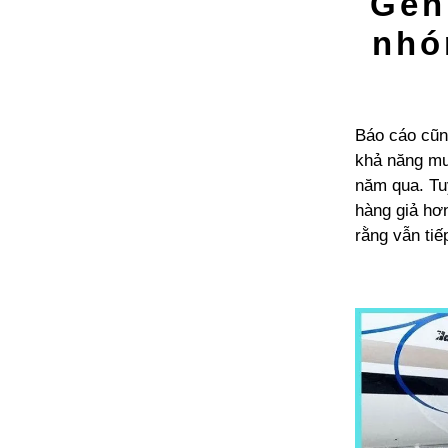
Gen
nhó
Báo cáo cũn
khả năng mua
năm qua. Tuy
hàng giả hơn
rằng vẫn tiế