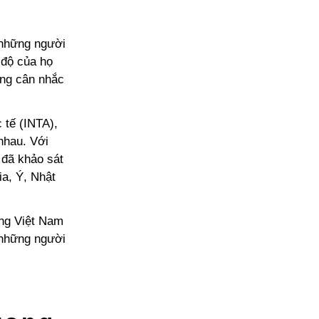
ệ những người
i độ của họ
ững cân nhắc
 tế (INTA),
nhau. Với
 đã khảo sát
a, Ý, Nhật
ờng Việt Nam
 những người