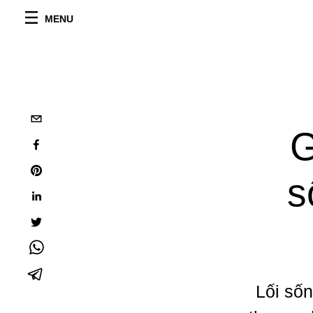
MENU
G
s
Lối sốn