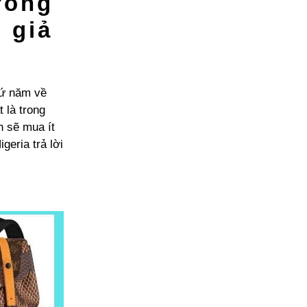
rong
 giả
hứ năm về
 là trong
​​sẽ mua ít
geria trả lời