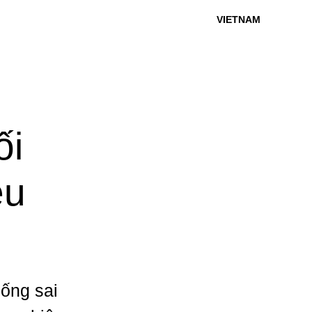
VIETNAM
ối
ệu
sống sai