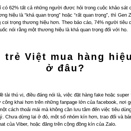
hỉ có 62% tất cả những người được hỏi trong cuộc khảo sát 
ơng hiệu là “khá quan trọng” hoặc “rất quan trọng”, thì Gen
 coi trọng thương hiệu hơn. Theo báo cáo, 74% người tiêu
ốc nói rằng một thương hiệu là khá quan trọng đối với họ.
 trẻ Việt mua hàng hiệ
ở đâu?
ề tài thú vị, điều đáng nói là, việc đặt hàng fake hoặc super 
 công khai hơn trên những fanpage lớn của facebook, nơi g
 một cách thoải mái mà không cần lưu tâm đến việc tiêu dùn
lý. Chưa dừng lại ở đó, một số nhóm kín hơn, trao đổi và b
at của Viber, hoặc đăng trên cộng đồng kín của Zalo.