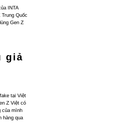
của INTA
 Z Trung Quốc
 dùng Gen Z
u giả
fake tại Việt
en Z Việt có
g của mình
án hàng qua