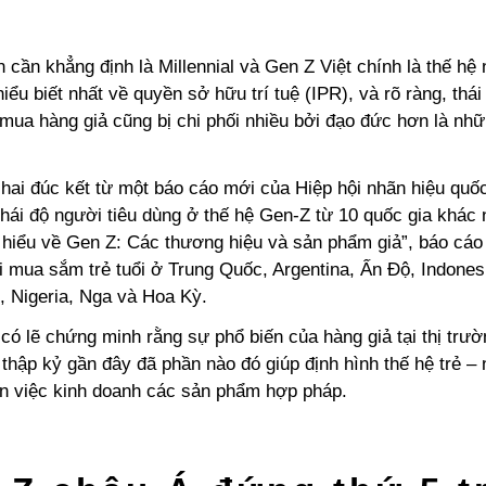
n cần khẳng định là Millennial và Gen Z Việt chính là thế h
 hiểu biết nhất về quyền sở hữu trí tuệ (IPR), và rõ ràng, thá
 mua hàng giả cũng bị chi phối nhiều bởi đạo đức hơn là nh
hai đúc kết từ một báo cáo mới của Hiệp hội nhãn hiệu quốc
hái độ người tiêu dùng ở thế hệ Gen-Z từ 10 quốc gia khác 
m hiểu về Gen Z: Các thương hiệu và sản phẩm giả”, báo cáo
 mua sắm trẻ tuổi ở Trung Quốc, Argentina, Ấn Độ, Indonesi
, Nigeria, Nga và Hoa Kỳ.
có lẽ chứng minh rằng sự phổ biến của hàng giả tại thị trư
thập kỷ gần đây đã phần nào đó giúp định hình thế hệ trẻ –
n việc kinh doanh các sản phẩm hợp pháp.