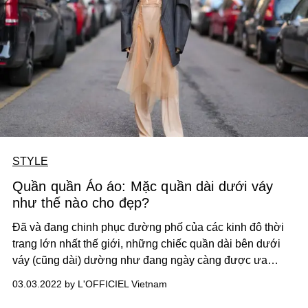
STYLE
Quần quần Áo áo: Mặc quần dài dưới váy
như thế nào cho đẹp?
Đã và đang chinh phục đường phố của các kinh đô thời
trang lớn nhất thế giới, những chiếc quần dài bên dưới
váy (cũng dài) dường như đang ngày càng được ưa
chuộng, mặc dù phần đông chúng ta sẽ phải công nhận
03.03.2022 by L'OFFICIEL Vietnam
rằng, cách kết phối này có phần kỳ lạ và thậm chí không