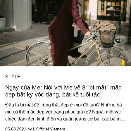
STYLE
Ngày của Mẹ: Nói với Mẹ về 8 "bí mật" mặc
đẹp bất kỳ vóc dáng, bất kể tuổi tác
Đâu là bí mật để trông thật đẹp ở mọi độ tuổi? Những bà
mẹ có thể mặc đẹp với trang phục giá rẻ? Ngoài một vài
chiếc đầm đen kinh điển và quần jeans cơ bả, các bà mẹ
hiện đại nên đầu tư thêm trang phục nào cho tủ đồ của
05.08.2021 by L'Officiel Vietnam