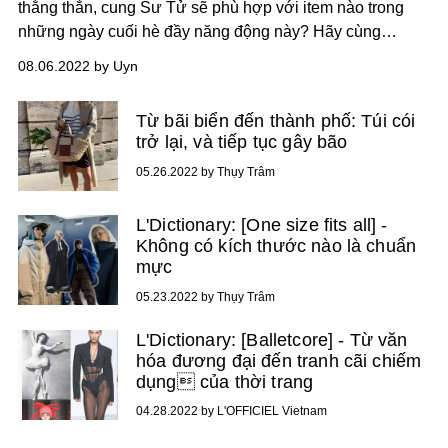
thằng thắn, cung Sư Tử sẽ phù hợp với item nào trong
những ngày cuối hè đầy năng động này? Hãy cùng
L'OFFICIEL khám phá những món đồ thú vị đặc biệt dành
08.06.2022 by Uyn
riêng cho Sư Tử trong bài viết dưới đây!
Từ bãi biển đến thành phố: Túi cói
trở lại, và tiếp tục gây bão
05.26.2022 by Thụy Trâm
L'Dictionary: [One size fits all] -
Không có kích thước nào là chuẩn
mực
05.23.2022 by Thụy Trâm
L'Dictionary: [Balletcore] - Từ văn
hóa đương đại đến tranh cãi chiếm
dụng của thời trang
04.28.2022 by L'OFFICIEL Vietnam