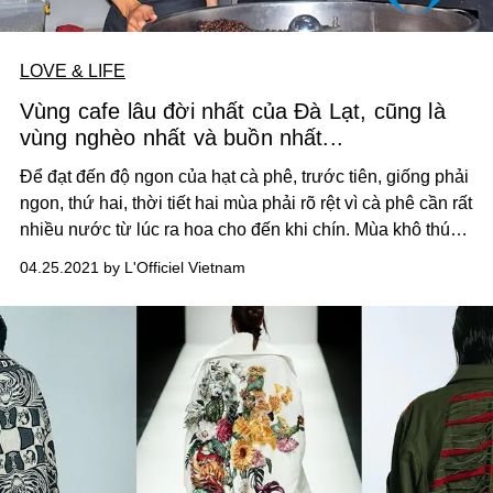
LOVE & LIFE
Vùng cafe lâu đời nhất của Đà Lạt, cũng là
vùng nghèo nhất và buồn nhất...
Để đạt đến độ ngon của hạt cà phê, trước tiên, giống phải
ngon, thứ hai, thời tiết hai mùa phải rõ rệt vì cà phê cần rất
nhiều nước từ lúc ra hoa cho đến khi chín. Mùa khô thúc
đẩy việc chín mọng của hạt cà phê. Giống cây trồng này
04.25.2021 by L'Officiel Vietnam
cực kỳ sợ lạnh, thế nên, độ cao phải từ 1.500m trở lên. Vì
thế, chỉ có Đà Lạt mới cho ra những hạt Arabica ngon, mỗi
hạt cà phê ngon như vậy chứa đựng tới 800 mùi hương
tinh tế và lâu bền.