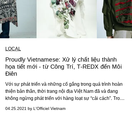
LOCAL
Proudly Vietnamese: Xử lý chất liệu thành
họa tiết mới - từ Công Trí, T-REDX đến Môi
Điên
Với sự phát triển và những cố gắng trong quá trình hoàn
thiện bản thân, thời trang nội địa Việt Nam đã và đang
không ngừng phát triển với hàng loạt sự “cải cách”. Trong
số đó, đáng chú ý nhất chính là kỹ thuật xử lí chất liệu –
04.25.2021 by L'Officiel Vietnam
điều mà chắc chắn chỉ 5 năm về trước, rất ít thương hiệu
trẻ đủ khả năng thực hiện.