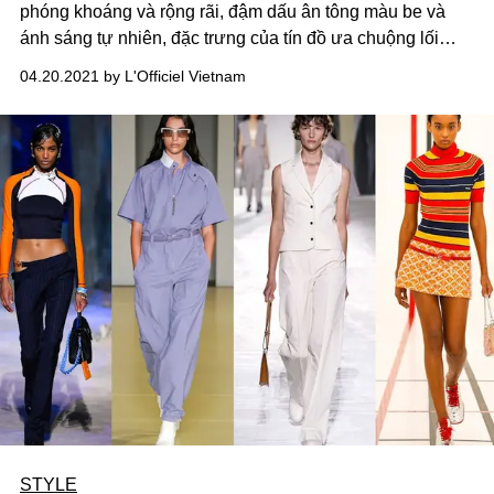
phóng khoáng và rộng rãi, đậm dấu ân tông màu be và
ánh sáng tự nhiên, đặc trưng của tín đồ ưa chuộng lối
sống tối giản, L'OFFICIEL Vietnam có dịp hiểu thêm về
04.20.2021 by L'Officiel Vietnam
phương cách làm việc đồng sáng tạo đầy ngẫu hứng của
NTK để tạo nên những bộ sưu tập thời trang tinh giản và
thanh lịch cho quý cô thị thành.
STYLE