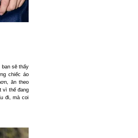
, bạn sẽ thấy
ững chiếc áo
ơn, ăn theo
t vì thế đang
u đi, mà coi