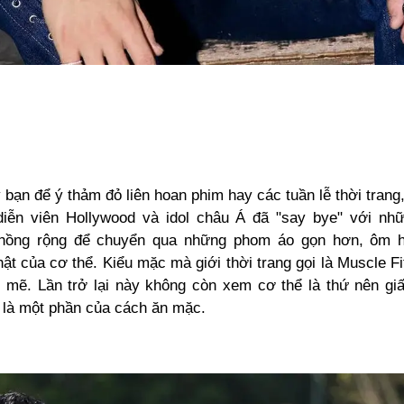
bạn để ý thảm đỏ liên hoan phim hay các tuần lễ thời trang
iễn viên Hollywood và idol châu Á đã "say bye" với nh
phồng rộng để chuyển qua những phom áo gọn hơn, ôm h
ật của cơ thể. Kiểu mặc mà giới thời trang gọi là Muscle Fi
h mẽ. Lần trở lại này không còn xem cơ thể là thứ nên giấ
 là một phần của cách ăn mặc.