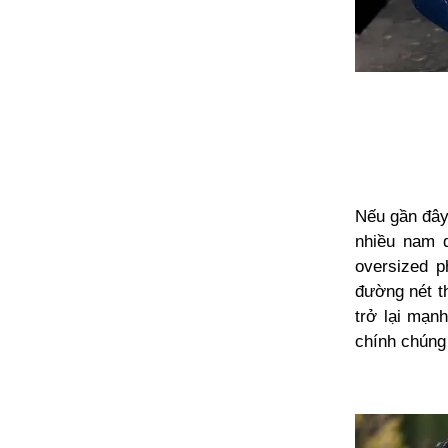
Nếu gần đây 
nhiều nam d
oversized 
đường nét th
trở lại mạn
chính chúng