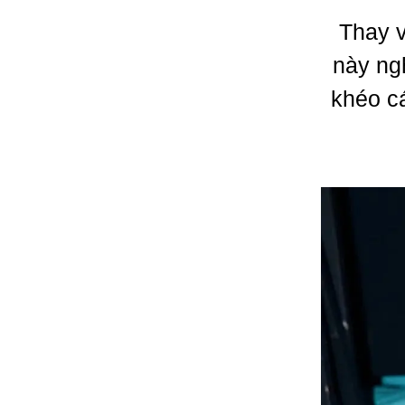
Thay v
này ng
khéo c