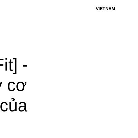
VIETNAM
it] -
y cơ
 của