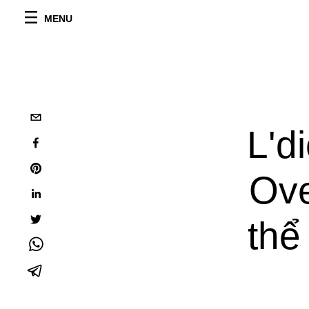
MENU
L'di
Ove
thể