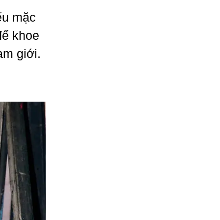
iểu mặc
để khoe
m giới.