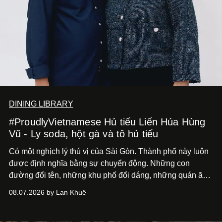
DINING LIBRARY
#ProudlyVietnamese Hủ tiếu Liến Húa Hùng
Vũ - Ly soda, hột gà và tô hủ tiếu
Có một nghịch lý thú vị của Sài Gòn. Thành phố này luôn
được định nghĩa bằng sự chuyển động. Những con
đường đổi tên, những khu phố đổi dáng, những quán ăn
mở ra rồi biến mất chỉ sau vài mùa mưa. Người ta luôn
08.07.2026 by Lan Khuê
nói về cái mới, về xu hướng tiếp theo, về những điều
đáng để trải nghiệm trước khi chúng trở nên lỗi thời.