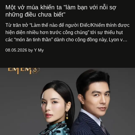
Một vở múa khiến ta "làm bạn với nỗi sợ
những điều chưa biết"
Từ trăn trở “Làm thế nào để người Điếc/Khiếm thính được
hiện diện nhiều hơn trước công chúng” tới
sự thiếu hụt
các “món ăn tinh thần” dành cho cộng đồng này, Lyon và
Phương đã quyết tâm biến ý tưởng công diễn một tác
08.05.2026 by Y My
phẩm múa đương đại thành hiện thực, mang tên Lắng
Nghe Điểm Chạm.