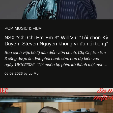
POP, MUSIC & FILM
NSX “Chị Chị Em Em 3" Will Vũ: “Tôi chọn Kỳ
Duyên, Steven Nguyễn không vì độ nổi tiếng”
Bên cạnh việc hé lộ dàn diễn viên chính,
Chị Chị Em Em
3
cũng được ấn định phát hành sớm hơn dự kiến vào
ngày 16/10/2026. “Tôi muốn bộ phim trở thành một món
quà, đồng thời thể hiện sự trân trọng và tôn vinh phụ nữ
08.07.2026 by Lo Mo
Việt Nam”, NSX Will Vũ cho biết.