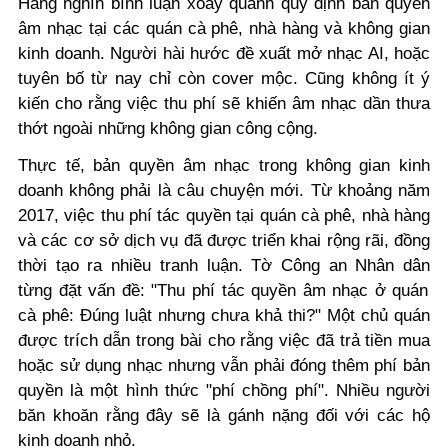
Hàng nghìn bình luận xoay quanh quy định bản quyền
âm nhạc tại các quán cà phê, nhà hàng và không gian
kinh doanh. Người hài hước đề xuất mở nhạc AI, hoặc
tuyên bố từ nay chỉ còn cover mộc. Cũng không ít ý
kiến cho rằng việc thu phí sẽ khiến âm nhạc dần thưa
thớt ngoài những không gian công cộng.
Thực tế, bản quyền âm nhạc trong không gian kinh
doanh không phải là câu chuyện mới. Từ khoảng năm
2017, việc thu phí tác quyền tại quán cà phê, nhà hàng
và các cơ sở dịch vụ đã được triển khai rộng rãi, đồng
thời tạo ra nhiều tranh luận. Tờ
Công an Nhân dân
từng đặt vấn đề:
"Thu phí tác quyền âm nhạc ở quán
cà phê: Đúng luật nhưng chưa khả thi?"
Một chủ quán
được trích dẫn trong bài cho rằng việc đã trả tiền mua
hoặc sử dụng nhạc nhưng vẫn phải đóng thêm phí bản
quyền là một hình thức "phí chồng phí". Nhiều người
băn khoăn rằng đây sẽ là gánh nặng đối với các hộ
kinh doanh nhỏ.