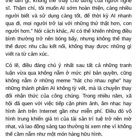
thể làm gì, không thể thay chỗ đứng của người nghệ
sĩ. Thậm chí, tôi muốn AI sớm hoàn thiện, càng nhiều
người biết và sử dụng càng tốt, để thời kỳ AI nhanh
qua đi, mọi người trở lại với những thứ thật hơn, con
người hơn.” Nói cách khác, AI có thể khiến những điều
bình thường trở nên bóng bẩy, nhưng không thể thay
thế được nhu cầu kết nối, không thay được những gì
viết ra từ cảm xúc.
Có lẽ, điều đáng chú ý nhất sau tất cả những tranh
luận vừa qua không nằm ở mức phí bản quyền, cũng
không nằm ở những meme "hát cho nhau nghe" hay
những thành phẩm AI không tỳ vết, mà là chuyện thay
đổi nhận thức của công chúng. Trong nhiều năm, xã
hội đã quen với việc tiếp cận phim ảnh, âm nhạc hay
hình ảnh trên Internet gần như miễn phí. Điều đó vô
hình trung khiến giá trị của tài sản trí tuệ trở nên mờ
nhạt, và lao động sáng tạo thường bị xem nhẹ vì không
thể cầm nắm như một món hàng hữu hình.