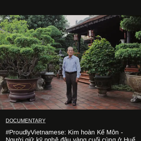
phim điện ảnh trong nửa đầu 2026 đến hành trình trở lại
với
Running Man Vietnam
, nam diễn viên nhìn công việc
bằng một tâm thế điềm tĩnh hơn. Anh tiếp tục học hỏi, trau
dồi và chờ đợi những vai diễn đủ sức đưa mình đến
những vùng đất mới. Ở tuổi ngoài 30, điều anh theo đuổi
không phải những đích đến quá lớn, mà là khả năng luôn
tiến về phía trước.
DOCUMENTARY
#ProudlyVietnamese: Kim hoàn Kế Môn -
Người giữ kỹ nghệ đậu vàng cuối cùng ở Huế