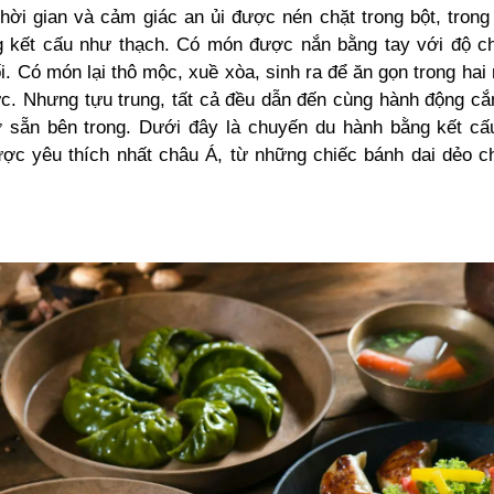
thời gian và cảm giác an ủi được nén chặt trong bột, trong
 kết cấu như thạch. Có món được nắn bằng tay với độ c
i. Có món lại thô mộc, xuề xòa, sinh ra để ăn gọn trong ha
ức. Nhưng tựu trung, tất cả đều dẫn đến cùng hành động cắ
 sẵn bên trong. Dưới đây là chuyến du hành bằng kết c
ợc yêu thích nhất châu Á, từ những chiếc bánh dai dẻo c