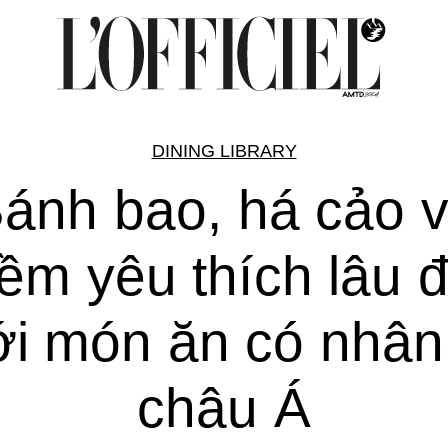
DINING LIBRARY
ánh bao, há cảo 
iềm yêu thích lâu đ
ới món ăn có nhân
châu Á