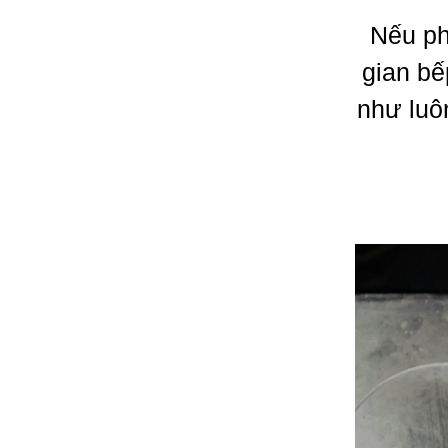
Nếu ph
gian bế
như luô