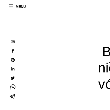
MENU
B
n
v