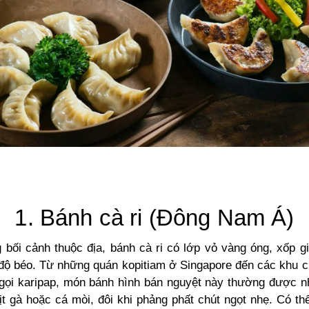
1. Bánh cà ri (Đông Nam Á)
g bối cảnh thuộc địa, bánh cà ri có lớp vỏ vàng óng, xốp g
 độ béo. Từ những quán kopitiam ở Singapore đến các khu 
 gọi karipap, món bánh hình bán nguyệt này thường được nh
hịt gà hoặc cá mòi, đôi khi phảng phất chút ngọt nhẹ. Có t