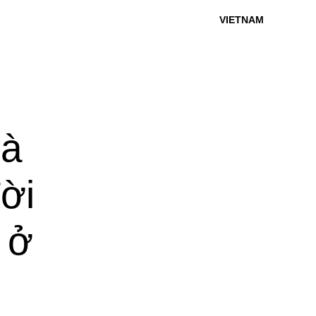
VIETNAM
và
ời
 ở