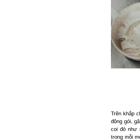
Trên khắp c
động gói, gậ
coi đó như 
trong mỗi m