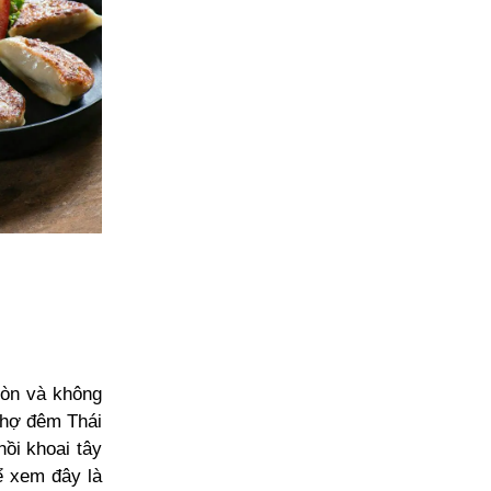
iòn và không
chợ đêm Thái
ồi khoai tây
hể xem đây là