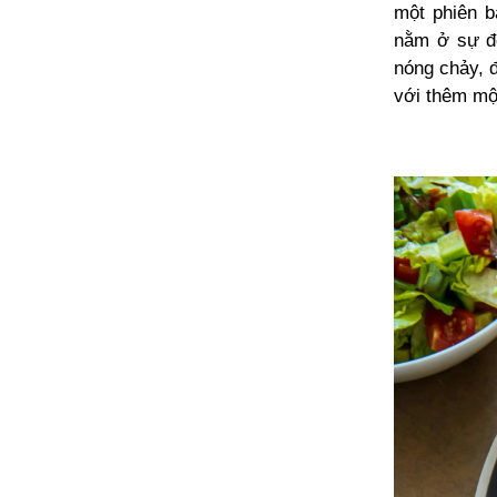
một phiên b
nằm ở sự đố
nóng chảy, 
với thêm một