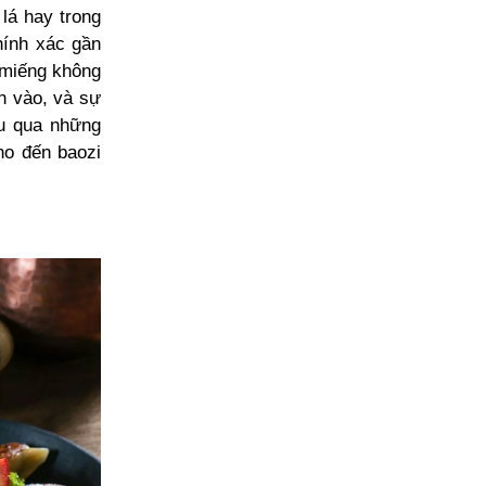
 lá hay trong
hính xác gần
i miếng không
n vào, và sự
ấu qua những
ho đến baozi