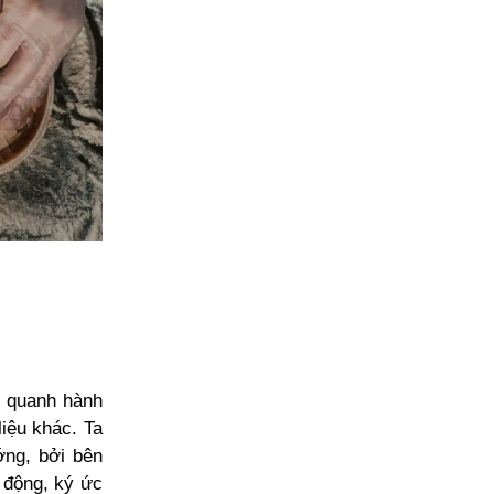
n quanh hành
liệu khác. Ta
ớng, bởi bên
 động, ký ức