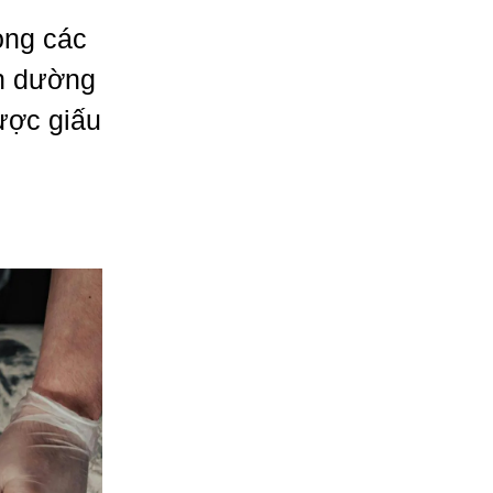
ong các
ăn dường
ược giấu