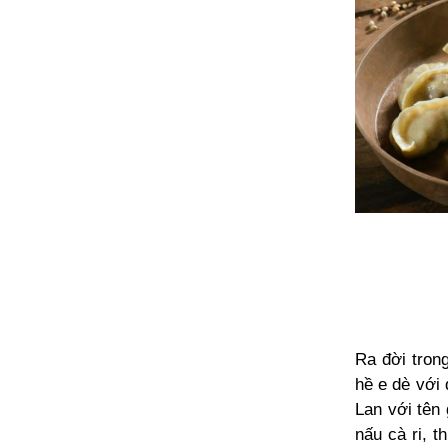
Ra đời tron
hề e dè với
Lan với tên
nấu cà ri, t