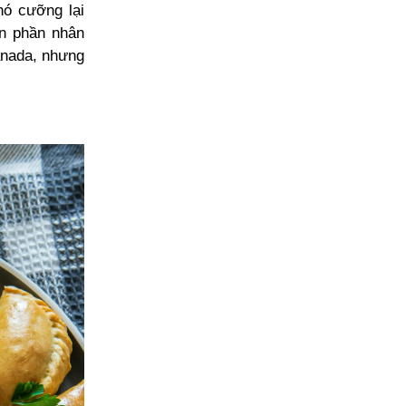
hó cưỡng lại
ến phần nhân
anada, nhưng