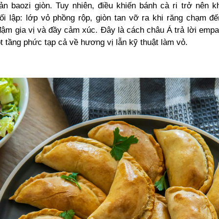
ản baozi giòn. Tuy nhiên, điều khiến bánh cà ri trở nên k
i lập: lớp vỏ phồng rộp, giòn tan vỡ ra khi răng chạm đ
đậm gia vị và đầy cảm xúc. Đây là cách châu Á trả lời emp
 tầng phức tạp cả về hương vị lẫn kỹ thuật làm vỏ.