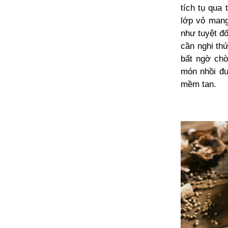
tích tụ qua 
lớp vỏ mang
như tuyệt đố
cần nghi th
bất ngờ chờ
món nhồi đư
mềm tan.