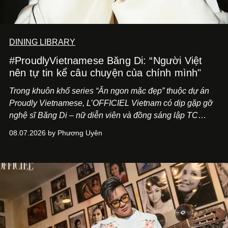
DINING LIBRARY
#ProudlyVietnamese Băng Di: “Người Việt
nên tự tin kể câu chuyện của chính mình"
Trong khuôn khổ series “Ăn ngon mặc đẹp” thuộc dự án
Proudly Vietnamese, L’OFFICIEL Vietnam có dịp gặp gỡ
nghệ sĩ Băng Di – nữ diễn viên và đồng sáng lập TC
ASIA, đơn vị đứng sau các thương hiệu BÀ BAR, MOTLY
08.07.2026 by Phương Uyên
Kitchen Bar và SALEM tại TP.HCM.