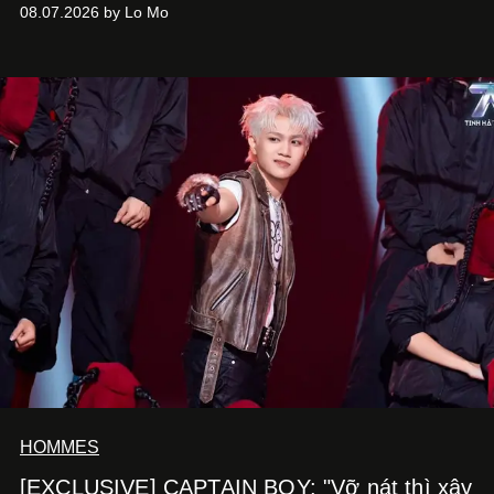
quà, đồng thời thể hiện sự trân trọng và tôn vinh phụ nữ
08.07.2026 by Lo Mo
Việt Nam”, NSX Will Vũ cho biết.
HOMMES
[EXCLUSIVE] CAPTAIN BOY: "Vỡ nát thì xây