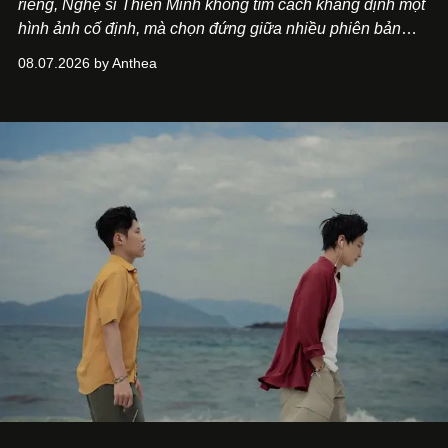
riêng, Nghệ sĩ Thiên Minh không tìm cách khẳng định một
hình ảnh cố định, mà chọn đứng giữa nhiều phiên bản
của bản thân và tinh thần thử nghiệm ấy đã dẫn anh đến
08.07.2026 by Anthea
một bộ suit lụa - như một cách "take the risk" khác, ngoài
âm nhạc.