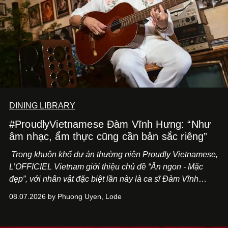
DINING LIBRARY
#ProudlyVietnamese Đàm Vĩnh Hưng: “Như
âm nhạc, ẩm thực cũng cần bản sắc riêng”
Trong khuôn khổ dự án thường niên Proudly Vietnamese,
L’OFFICIEL Vietnam giới thiệu chủ đề “Ăn ngon - Mặc
đẹp”, với nhân vật đặc biệt lần này là ca sĩ Đàm Vĩnh
Hưng. Đầu năm 2026, anh chính thức khai trương Tiệm
08.07.2026 by Phuong Uyen, Lode
Cà Phê Cà Pháo mang dấu ấn Indochine hoài niệm, thu
hút nhiều thực khách ghé thăm.