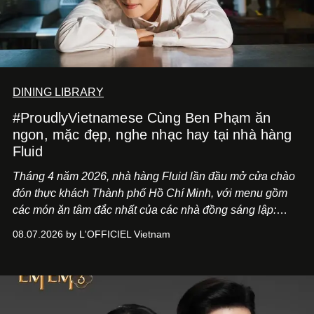
DINING LIBRARY
#ProudlyVietnamese Cùng Ben Phạm ăn
ngon, mặc đẹp, nghe nhạc hay tại nhà hàng
Fluid
Tháng 4 năm 2026, nhà hàng Fluid lần đầu mở cửa chào
đón thực khách Thành phố Hồ Chí Minh, với menu gồm
các món ăn tâm đắc nhất của các nhà đồng sáng lập:
Giám đốc sáng tạo Ben Phạm và chef Thạch Tạ. Những
08.07.2026 by L'OFFICIEL Vietnam
món ăn đa dạng từ Á đến Âu nhanh chóng được yêu thích
nhờ cảm giác ngon miệng, thoải mái và cả khả năng
mang đến niềm vui cho thực khách.