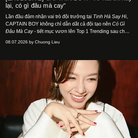
lại, có gì đâu mà cay"
Lần đầu đảm nhận vai trò đội trưởng tại
Tinh Hà Say Hi
,
CAPTAIN BOY không chỉ dẫn dắt cả đội tạo nên
Có Gì
Đâu Mà Cay
- tiết mục vươn lên Top 1 Trending sau chưa
đầy 24 giờ đồng hồ - mà còn học cách buông bớt cái tôi
08.07.2026 by Chuong Lieu
để lắng nghe, kết nối và tin tưởng đồng đội. Với nam
nghệ sĩ, đó cũng là bước chuyển quan trọng trên hành
trình trở thành một producer thực thụ.