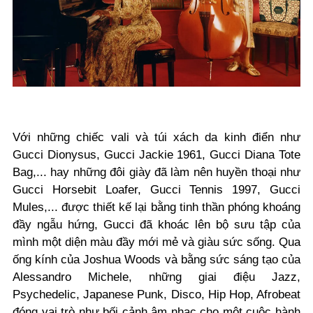
Với những chiếc vali và túi xách da kinh điển như
Gucci Dionysus, Gucci Jackie 1961, Gucci Diana Tote
Bag,... hay những đôi giày đã làm nên huyền thoại như
Gucci Horsebit Loafer, Gucci Tennis 1997, Gucci
Mules,... được thiết kế lại bằng tinh thần phóng khoáng
đầy ngẫu hứng, Gucci đã khoác lên bộ sưu tập của
mình một diện màu đầy mới mẻ và giàu sức sống. Qua
ống kính của Joshua Woods và bằng sức sáng tạo của
Alessandro Michele, những giai điệu Jazz,
Psychedelic, Japanese Punk, Disco, Hip Hop, Afrobeat
đóng vai trò như bối cảnh âm nhạc cho một cuộc hành