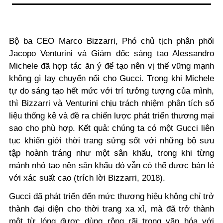
Bộ ba CEO Marco Bizzarri, Phó chủ tịch phân phối
Jacopo Venturini và Giám đốc sáng tạo Alessandro
Michele đã hợp tác ăn ý để tạo nên vị thế vững mạnh
không gì lay chuyển nổi cho Gucci. Trong khi Michele
tự do sáng tạo hết mức với trí tưởng tượng của mình,
thì Bizzarri và Venturini chịu trách nhiệm phân tích số
liệu thống kê và đề ra chiến lược phát triển thương mại
sao cho phù hợp. Kết quả: chúng ta có một Gucci liên
tục khiến giới thời trang sửng sốt với những bộ sưu
tập hoành tráng như một sân khấu, trong khi từng
mảnh nhỏ tạo nên sân khấu đó vẫn có thể được bán lẻ
với xác suất cao (trích lời Bizzarri, 2018).
Gucci đã phát triển đến mức thương hiệu không chỉ trở
thành đại diện cho thời trang xa xỉ, mà đã trở thành
một từ lóng được dùng rộng rãi trong văn hóa với