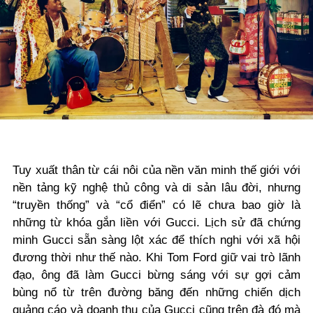
Tuy xuất thân từ cái nôi của nền văn minh thế giới với
nền tảng kỹ nghệ thủ công và di sản lâu đời, nhưng
“truyền thống” và “cổ điển” có lẽ chưa bao giờ là
những từ khóa gắn liền với Gucci. Lịch sử đã chứng
minh Gucci sẵn sàng lột xác để thích nghi với xã hội
đương thời như thế nào. Khi Tom Ford giữ vai trò lãnh
đạo, ông đã làm Gucci bừng sáng với sự gợi cảm
bùng nổ từ trên đường băng đến những chiến dịch
quảng cáo và doanh thu của Gucci cũng trên đà đó mà