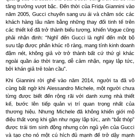
tăng trưởng vượt bậc. Đến thời của Frida Giannini vào
năm 2005, Gucci chuyển sang ưu ái và chăm sóc các
khách hàng lâu năm bằng những thay đổi tinh tế trên
các thiết kế đã trở thành biểu tượng, khiến Vogue cũng
phải nhận định: “Nghĩ đến Gucci là nghĩ đến một bộ
sưu tập được phân khúc rõ ràng, mang tính kinh doanh
đậm nét, không giả vờ trở thành bất cứ thứ gì khác
ngoài quần áo thời trang, dễ cảm nhận, ngay lập tức,
bởi khán giả trẻ toàn cầu”.
Khi Giannini rời ghế vào năm 2014, người ta đã vô
cùng bất ngờ khi Alessandro Michele, một người chưa
từng được biết đến rộng rãi với danh xưng nhà thiết
kế, bước lên tiếp quản vị trí quan trọng nhất của
thương hiệu. Nhưng Michele đã không khiến giới mộ
điệu thất vọng khi gần như ngay lập tức, anh “bắt thóp”
được trái tim sinh động nhưng còn ngủ yên của Gucci
và tạo cho nó một cú hích đủ mạnh để trở dậy mạnh