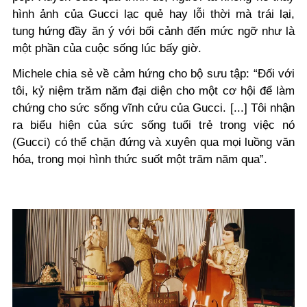
hình ảnh của Gucci lạc quẻ hay lỗi thời mà trái lại,
tung hứng đầy ăn ý với bối cảnh đến mức ngỡ như là
một phần của cuộc sống lúc bấy giờ.
Michele chia sẻ về cảm hứng cho bộ sưu tập: “Đối với
tôi, kỷ niệm trăm năm đại diện cho một cơ hội để làm
chứng cho sức sống vĩnh cửu của Gucci. [...] Tôi nhận
ra biểu hiện của sức sống tuổi trẻ trong việc nó
(Gucci) có thể chặn đứng và xuyên qua mọi luồng văn
hóa, trong mọi hình thức suốt một trăm năm qua”.