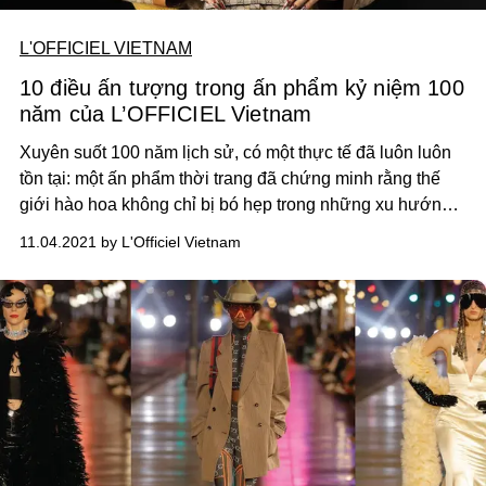
L'OFFICIEL VIETNAM
10 điều ấn tượng trong ấn phẩm kỷ niệm 100
năm của L’OFFICIEL Vietnam
Xuyên suốt 100 năm lịch sử, có một thực tế đã luôn luôn
tồn tại: một ấn phẩm thời trang đã chứng minh rằng thế
giới hào hoa không chỉ bị bó hẹp trong những xu hướng
ngắn hạn, mà còn có thể có sức sống kéo dài gấp đôi một
11.04.2021 by L'Officiel Vietnam
đời người.