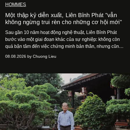
HOMMES
Một thập kỷ diễn xuất, Liên Bỉnh Phát "vẫn
không ngừng trui rèn cho những cơ hội mới"
Sau gần 10 năm hoạt động nghệ thuật, Liên Bỉnh Phát
bước vào một giai đoạn khác của sự nghiệp: không còn
quá bận tâm đến việc chứng minh bản thân, nhưng cũng
chưa bao giờ thôi khao khát được làm nghề. Từ hai bộ
08.08.2026 by Chuong Lieu
phim điện ảnh trong nửa đầu 2026 đến hành trình trở lại
với
Running Man Vietnam
, nam diễn viên nhìn công việc
bằng một tâm thế điềm tĩnh hơn. Anh tiếp tục học hỏi, trau
dồi và chờ đợi những vai diễn đủ sức đưa mình đến
những vùng đất mới. Ở tuổi ngoài 30, điều anh theo đuổi
không phải những đích đến quá lớn, mà là khả năng luôn
tiến về phía trước.