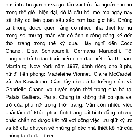
nữ tính cho giới nữ và gợi lên vai trò của người phụ nữ
trong thế giới hiện đại, đó là câu hỏi mở mà ngày nay
tôi thấy có liên quan sâu sắc hơn bao giờ hết. Chúng
ta không được quên rằng có nhiều nhà thiết kế nữ
trong số những nhân vật có ảnh hưởng đáng kể đến
thời trang trong thế kỷ qua. Hãy nghĩ đến Coco
Chanel, Elsa Schiaparelli, Germana Marucelli. Tôi
cũng xin trích dẫn buổi biểu diễn đặc biệt của Richard
Martin tại New York năm 1987, dành riêng cho 3 phụ
nữ đi tiên phong: Madeleine Vionnet, Claire McCardell
và Rei Kawakubo. Gần đây còn có lễ tưởng niệm về
Gabrielle Chanel và tuyên ngôn thời trang của bà tại
Palais Galliera, Paris. Chúng ta không thể bỏ qua vai
trò của phụ nữ trong thời trang. Vẫn còn nhiều việc
phải làm để khắc phục tình trạng bất bình đẳng, nhưng
chắc chắn nó được kết nối với công việc lưu giữ ký ức
và kể câu chuyện về những gì các nhà thiết kế nữ của
chúng ta đã đạt được.