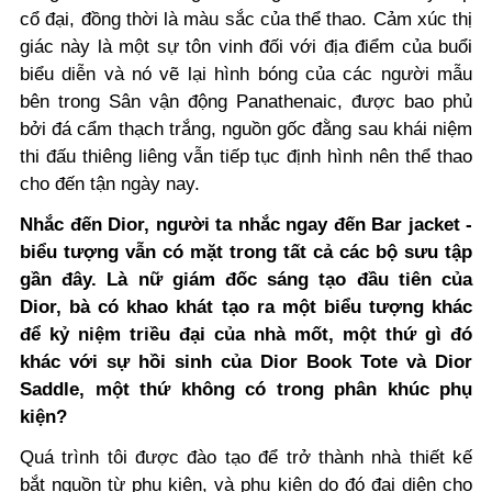
cổ đại, đồng thời là màu sắc của thể thao. Cảm xúc thị
giác này là một sự tôn vinh đối với địa điểm của buổi
biểu diễn và nó vẽ lại hình bóng của các người mẫu
bên trong Sân vận động Panathenaic, được bao phủ
bởi đá cẩm thạch trắng, nguồn gốc đằng sau khái niệm
thi đấu thiêng liêng vẫn tiếp tục định hình nên thể thao
cho đến tận ngày nay.
Nhắc đến Dior, người ta nhắc ngay đến Bar jacket -
biểu tượng vẫn có mặt trong tất cả các bộ sưu tập
gần đây. Là nữ giám đốc sáng tạo đầu tiên của
Dior, bà có khao khát tạo ra một biểu tượng khác
để kỷ niệm triều đại của nhà mốt, một thứ gì đó
khác với sự hồi sinh của Dior Book Tote và Dior
Saddle, một thứ không có trong phân khúc phụ
kiện?
Quá trình tôi được đào tạo để trở thành nhà thiết kế
bắt nguồn từ phụ kiện, và phụ kiện do đó đại diện cho