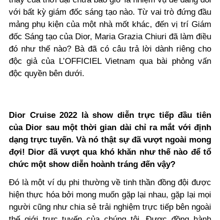
với bất kỳ giám đốc sáng tạo nào. Từ vai trò đứng đầu
mảng phụ kiện của một nhà mốt khác, đến vị trí Giám
đốc Sáng tạo của Dior, Maria Grazia Chiuri đã làm điều
đó như thế nào? Bà đã có câu trả lời dành riêng cho
độc giả của L’OFFICIEL Vietnam qua bài phỏng vấn
độc quyền bên dưới.
Dior Cruise 2022 là show diễn trực tiếp đầu tiên
của Dior sau một thời gian dài chỉ ra mắt với định
dạng trực tuyến. Và nó thật sự đã vượt ngoài mong
đợi! Dior đã vượt qua khó khăn như thế nào để tổ
chức một show diễn hoành tráng đến vậy?
Đó là một ví dụ phi thường về tinh thần đồng đội được
hiện thực hóa bởi mong muốn gặp lại nhau, gặp lại mọi
người cũng như chia sẻ trải nghiệm trực tiếp bên ngoài
thế giới trực tuyến của chúng tôi. Được đồng hành