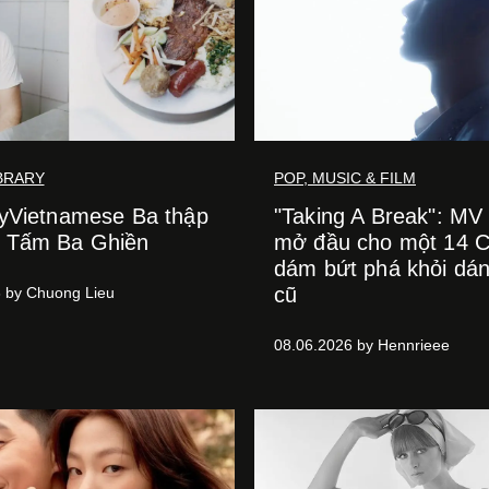
IBRARY
POP, MUSIC & FILM
yVietnamese Ba thập
"Taking A Break": MV 
 Tấm Ba Ghiền
mở đầu cho một 14 
dám bứt phá khỏi dán
cũ
 by Chuong Lieu
08.06.2026 by Hennrieee