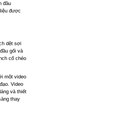
n đầu
 liệu được
ch dệt sợi
 đầu gối và
ench cổ chéo
i một video
đạo. Video
dáng và thiết
sàng thay