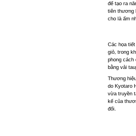
để tạo ra n
tiên thương 
cho là ấm n
Các họa tiế
giỏ, trong k
phong cách đ
bằng vải ta
Thương hiệu
do Kyotaro 
vừa truyền t
kế của thươn
đổi.