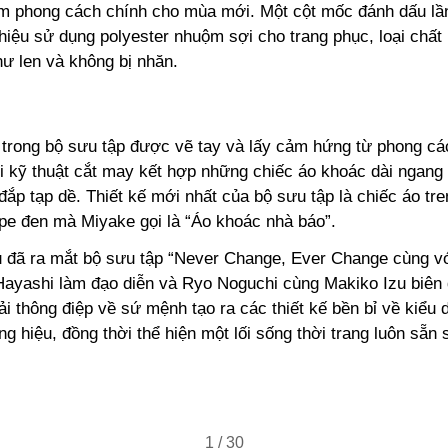
ăm phong cách chính cho mùa mới. Một cột mốc đánh dấu lầ
hiệu sử dụng polyester nhuộm sợi cho trang phục, loại chất
hư len và không bị nhăn.
t trong bộ sưu tập được vẽ tay và lấy cảm hứng từ phong cá
hi kỹ thuật cắt may kết hợp những chiếc áo khoác dài ngang
ắp tạp dề. Thiết kế mới nhất của bộ sưu tập là chiếc áo tr
upe đen mà Miyake gọi là “Áo khoác nhà báo”.
 đã ra mắt bộ sưu tập “Never Change, Ever Change cùng vớ
Hayashi làm đạo diễn và Ryo Noguchi cùng Makiko Izu biên 
ải thông điệp về sứ mệnh tạo ra các thiết kế bền bỉ về kiểu 
g hiệu, đồng thời thể hiện một lối sống thời trang luôn sẵn 
1
/
30