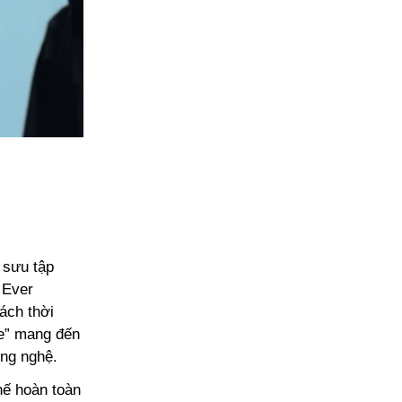
 sưu tập
 Ever
ách thời
ge” mang đến
ông nghệ.
hế hoàn toàn