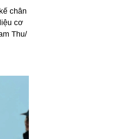
kế chân
liệu cơ
nam Thu/