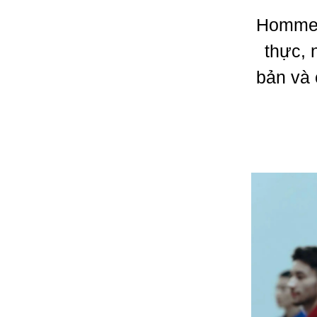
Homme 
thực, 
bản và 