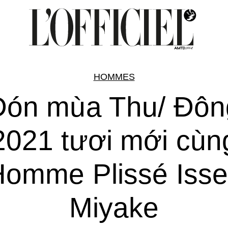
HOMMES
Đón mùa Thu/ Đôn
2021 tươi mới cùn
omme Plissé Iss
Miyake