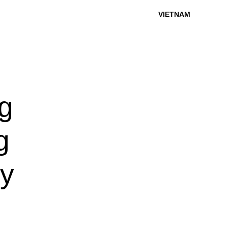
VIETNAM
g
g
ey