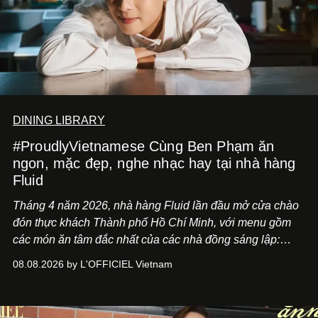
DINING LIBRARY
#ProudlyVietnamese Cùng Ben Phạm ăn
ngon, mặc đẹp, nghe nhạc hay tại nhà hàng
Fluid
Tháng 4 năm 2026, nhà hàng Fluid lần đầu mở cửa chào
đón thực khách Thành phố Hồ Chí Minh, với menu gồm
các món ăn tâm đắc nhất của các nhà đồng sáng lập:
Giám đốc sáng tạo Ben Phạm và chef Thạch Tạ. Những
08.08.2026 by L'OFFICIEL Vietnam
món ăn đa dạng từ Á đến Âu nhanh chóng được yêu thích
nhờ cảm giác ngon miệng, thoải mái và cả khả năng
mang đến niềm vui cho thực khách.