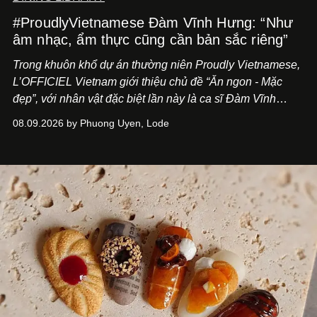
#ProudlyVietnamese Đàm Vĩnh Hưng: “Như
âm nhạc, ẩm thực cũng cần bản sắc riêng”
Trong khuôn khổ dự án thường niên Proudly Vietnamese,
L’OFFICIEL Vietnam giới thiệu chủ đề “Ăn ngon - Mặc
đẹp”, với nhân vật đặc biệt lần này là ca sĩ Đàm Vĩnh
Hưng. Đầu năm 2026, anh chính thức khai trương Tiệm
08.09.2026 by Phuong Uyen, Lode
Cà Phê Cà Pháo mang dấu ấn Indochine hoài niệm, thu
hút nhiều thực khách ghé thăm.