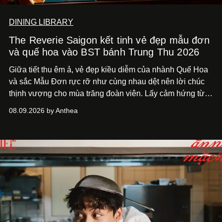
DINING LIBRARY
The Reverie Saigon kết tinh vẻ đẹp mẫu đơn
và quế hoa vào BST bánh Trung Thu 2026
Giữa tiết thu êm ả, vẻ đẹp kiều diễm của nhành Quế Hoa
và sắc Mẫu Đơn rực rỡ như cùng nhau dệt nên lời chúc
thịnh vượng cho mùa trăng đoàn viên. Lấy cảm hứng từ
khung cảnh giàu chất thơ ấy, The Reverie Saigon lưu giữ
08.09.2026 by Anthea
hương vị của những thức quà truyền thống vào bộ sưu
tập bánh Trung Thu ‘Nguyệt Dạ Song Hoa’, gồm ba hộp
quà tặng ‘Mẫu Đơn Khai Phúc’, ‘Quế Hoa Vọng Nguyệt’
và ‘Nguyệt Sắc Giao Hòa’, gửi trao ước nguyện bình an
và hạnh phúc viên mãn.