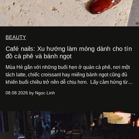
BEAUTY
Café nails: Xu hướng làm móng dành cho tín
đồ cà phê và bánh ngọt
Mùa Hè gắn với những buổi hẹn ở quán cà phê, nơi một
tách latte, chiếc croissant hay miếng bánh ngọt cũng đủ
khiến buổi chiều trở nên dễ chịu hơn.
Lấy cảm hứng từ
cà phê, bánh nướng và các món tráng miệng, café nails
08.08.2026 by Ngọc Linh
sử dụng bảng màu nâu sữa, kem, trắng ngà cùng những
chi tiết đắp nổi để tái hiện không gian quen thuộc của
quán cà phê. Dưới đây là những mẫu nail được yêu thích
nhất của xu hướng này.