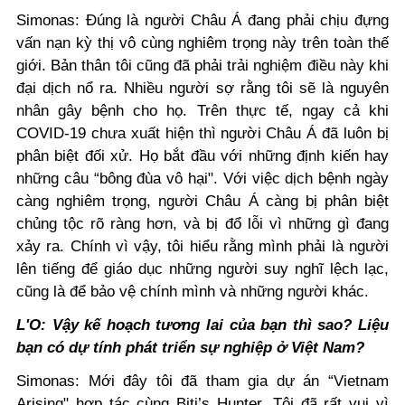
Simonas: Đúng là người Châu Á đang phải chịu đựng
vấn nạn kỳ thị vô cùng nghiêm trọng này trên toàn thế
giới. Bản thân tôi cũng đã phải trải nghiệm điều này khi
đại dịch nổ ra. Nhiều người sợ rằng tôi sẽ là nguyên
nhân gây bệnh cho họ. Trên thực tế, ngay cả khi
COVID-19 chưa xuất hiện thì người Châu Á đã luôn bị
phân biệt đối xử. Họ bắt đầu với những định kiến hay
những câu “bông đùa vô hại". Với việc dịch bệnh ngày
càng nghiêm trọng, người Châu Á càng bị phân biệt
chủng tộc rõ ràng hơn, và bị đổ lỗi vì những gì đang
xảy ra. Chính vì vậy, tôi hiểu rằng mình phải là người
lên tiếng để giáo dục những người suy nghĩ lệch lạc,
cũng là để bảo vệ chính mình và những người khác.
L'O: Vậy kế hoạch tương lai của bạn thì sao? Liệu
bạn có dự tính phát triển sự nghiệp ở Việt Nam?
Simonas: Mới đây tôi đã tham gia dự án “Vietnam
Arising" hợp tác cùng Biti’s Hunter. Tôi đã rất vui vì