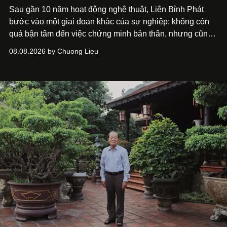
Sau gần 10 năm hoạt động nghệ thuật, Liên Bỉnh Phát
bước vào một giai đoạn khác của sự nghiệp: không còn
quá bận tâm đến việc chứng minh bản thân, nhưng cũng
chưa bao giờ thôi khao khát được làm nghề. Từ hai bộ
08.08.2026 by Chuong Lieu
phim điện ảnh trong nửa đầu 2026 đến hành trình trở lại
với
Running Man Vietnam
, nam diễn viên nhìn công việc
bằng một tâm thế điềm tĩnh hơn. Anh tiếp tục học hỏi, trau
dồi và chờ đợi những vai diễn đủ sức đưa mình đến
những vùng đất mới. Ở tuổi ngoài 30, điều anh theo đuổi
không phải những đích đến quá lớn, mà là khả năng luôn
tiến về phía trước.