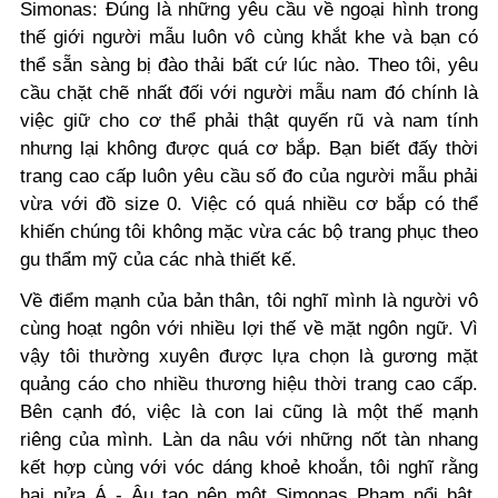
Simonas: Đúng là những yêu cầu về ngoại hình trong
thế giới người mẫu luôn vô cùng khắt khe và bạn có
thể sẵn sàng bị đào thải bất cứ lúc nào. Theo tôi, yêu
cầu chặt chẽ nhất đối với người mẫu nam đó chính là
việc giữ cho cơ thể phải thật quyến rũ và nam tính
nhưng lại không được quá cơ bắp. Bạn biết đấy thời
trang cao cấp luôn yêu cầu số đo của người mẫu phải
vừa với đồ size 0. Việc có quá nhiều cơ bắp có thể
khiến chúng tôi không mặc vừa các bộ trang phục theo
gu thẩm mỹ của các nhà thiết kế.
Về điểm mạnh của bản thân, tôi nghĩ mình là người vô
cùng hoạt ngôn với nhiều lợi thế về mặt ngôn ngữ. Vì
vậy tôi thường xuyên được lựa chọn là gương mặt
quảng cáo cho nhiều thương hiệu thời trang cao cấp.
Bên cạnh đó, việc là con lai cũng là một thế mạnh
riêng của mình. Làn da nâu với những nốt tàn nhang
kết hợp cùng với vóc dáng khoẻ khoắn, tôi nghĩ rằng
hai nửa Á - Âu tạo nên một Simonas Pham nổi bật.