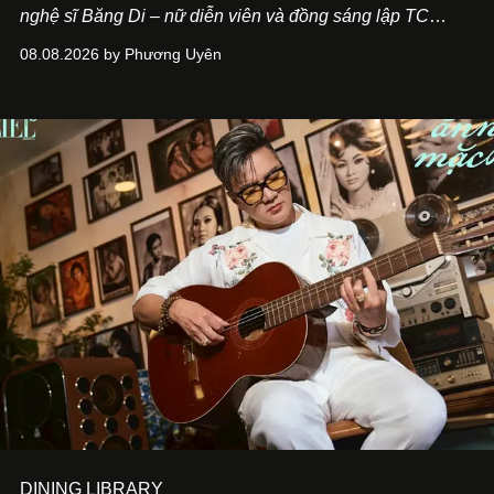
nghệ sĩ Băng Di – nữ diễn viên và đồng sáng lập TC
ASIA, đơn vị đứng sau các thương hiệu BÀ BAR, MOTLY
08.08.2026 by Phương Uyên
Kitchen Bar và SALEM tại TP.HCM.
DINING LIBRARY