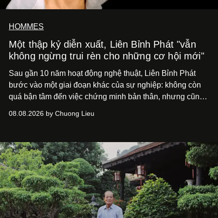
HOMMES
Một thập kỷ diễn xuất, Liên Bỉnh Phát "vẫn
không ngừng trui rèn cho những cơ hội mới"
Sau gần 10 năm hoạt động nghệ thuật, Liên Bỉnh Phát
bước vào một giai đoạn khác của sự nghiệp: không còn
quá bận tâm đến việc chứng minh bản thân, nhưng cũng
chưa bao giờ thôi khao khát được làm nghề. Từ hai bộ
08.08.2026 by Chuong Lieu
phim điện ảnh trong nửa đầu 2026 đến hành trình trở lại
với
Running Man Vietnam
, nam diễn viên nhìn công việc
bằng một tâm thế điềm tĩnh hơn. Anh tiếp tục học hỏi, trau
dồi và chờ đợi những vai diễn đủ sức đưa mình đến
những vùng đất mới. Ở tuổi ngoài 30, điều anh theo đuổi
không phải những đích đến quá lớn, mà là khả năng luôn
tiến về phía trước.