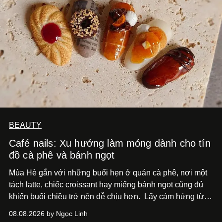
BEAUTY
Café nails: Xu hướng làm móng dành cho tín
đồ cà phê và bánh ngọt
Mùa Hè gắn với những buổi hẹn ở quán cà phê, nơi một
tách latte, chiếc croissant hay miếng bánh ngọt cũng đủ
khiến buổi chiều trở nên dễ chịu hơn.
Lấy cảm hứng từ
cà phê, bánh nướng và các món tráng miệng, café nails
08.08.2026 by Ngọc Linh
sử dụng bảng màu nâu sữa, kem, trắng ngà cùng những