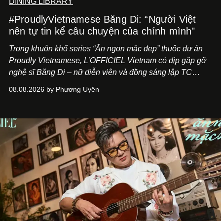
DINING LIBRARY
#ProudlyVietnamese Băng Di: “Người Việt
nên tự tin kể câu chuyện của chính mình"
Trong khuôn khổ series “Ăn ngon mặc đẹp” thuộc dự án
Proudly Vietnamese, L’OFFICIEL Vietnam có dịp gặp gỡ
nghệ sĩ Băng Di – nữ diễn viên và đồng sáng lập TC
ASIA, đơn vị đứng sau các thương hiệu BÀ BAR, MOTLY
08.08.2026 by Phương Uyên
Kitchen Bar và SALEM tại TP.HCM.