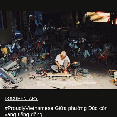
chi tiết đắp nổi để tái hiện không gian quen thuộc của
quán cà phê. Dưới đây là những mẫu nail được yêu thích
nhất của xu hướng này.
DOCUMENTARY
#ProudlyVietnamese Giữa phường Đúc còn
vang tiếng đồng