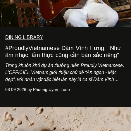
DINING LIBRARY
#ProudlyVietnamese Đàm Vĩnh Hưng: “Như
âm nhạc, ẩm thực cũng cần bản sắc riêng”
Trong khuôn khổ dự án thường niên Proudly Vietnamese,
L’OFFICIEL Vietnam giới thiệu chủ đề “Ăn ngon - Mặc
đẹp”, với nhân vật đặc biệt lần này là ca sĩ Đàm Vĩnh
Hưng. Đầu năm 2026, anh chính thức khai trương Tiệm
08.09.2026 by Phuong Uyen, Lode
Cà Phê Cà Pháo mang dấu ấn Indochine hoài niệm, thu
hút nhiều thực khách ghé thăm.