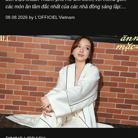
các món ăn tâm đắc nhất của các nhà đồng sáng lập:
Giám đốc sáng tạo Ben Phạm và chef Thạch Tạ. Những
08.08.2026 by L'OFFICIEL Vietnam
món ăn đa dạng từ Á đến Âu nhanh chóng được yêu thích
nhờ cảm giác ngon miệng, thoải mái và cả khả năng
mang đến niềm vui cho thực khách.