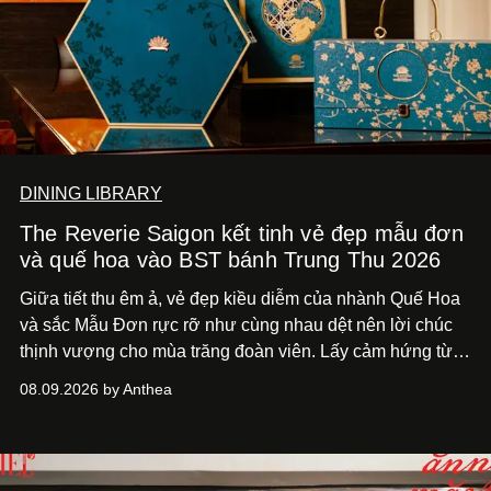
DINING LIBRARY
The Reverie Saigon kết tinh vẻ đẹp mẫu đơn
và quế hoa vào BST bánh Trung Thu 2026
Giữa tiết thu êm ả, vẻ đẹp kiều diễm của nhành Quế Hoa
và sắc Mẫu Đơn rực rỡ như cùng nhau dệt nên lời chúc
thịnh vượng cho mùa trăng đoàn viên. Lấy cảm hứng từ
khung cảnh giàu chất thơ ấy, The Reverie Saigon lưu giữ
08.09.2026 by Anthea
hương vị của những thức quà truyền thống vào bộ sưu
tập bánh Trung Thu ‘Nguyệt Dạ Song Hoa’, gồm ba hộp
quà tặng ‘Mẫu Đơn Khai Phúc’, ‘Quế Hoa Vọng Nguyệt’
và ‘Nguyệt Sắc Giao Hòa’, gửi trao ước nguyện bình an