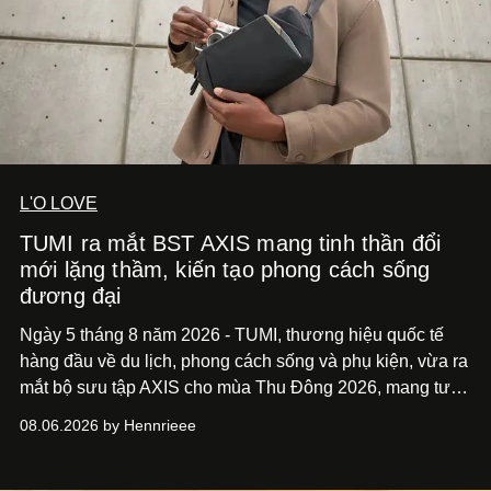
L'O LOVE
TUMI ra mắt BST AXIS mang tinh thần đổi
mới lặng thầm, kiến tạo phong cách sống
đương đại
Ngày 5 tháng 8 năm 2026 - TUMI, thương hiệu quốc tế
hàng đầu về du lịch, phong cách sống và phụ kiện, vừa ra
mắt bộ sưu tập AXIS cho mùa Thu Đông 2026, mang tư
duy thiết kế tiên phong, tái định nghĩa trải nghiệm du lịch
08.06.2026 by Hennrieee
và phong cách sống hiện đại bằng thiết kế sắc nét, chuẩn
xác gắn liền với tính thẩm mỹ toàn cầu.