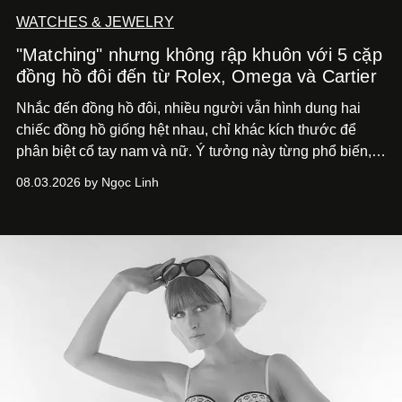
WATCHES & JEWELRY
"Matching" nhưng không rập khuôn với 5 cặp
đồng hồ đôi đến từ Rolex, Omega và Cartier
Nhắc đến đồng hồ đôi, nhiều người vẫn hình dung hai
chiếc đồng hồ giống hệt nhau, chỉ khác kích thước để
phân biệt cổ tay nam và nữ. Ý tưởng này từng phổ biến,
song cũng vô tình khiến khái niệm đồng hồ đôi trở nên
08.03.2026 by Ngọc Linh
khá rập khuôn. Nói lời tạm biết hai phiên bản nam nữ
giống nhau y đúc, các nhà chế tác hiện này không còn
mải miết tìm kiếm sự đồng nhất tuyệt đối. Họ để những
đường nét, tỷ lệ và bảng màu nối liền hai thiết kế, dù mỗi
phiên bản vẫn mang linh hồn riêng.