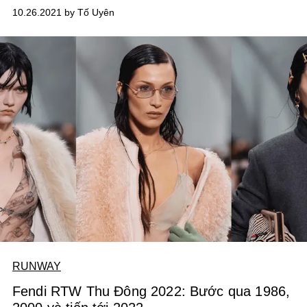
thành công về mặt thương mại của dòng sản phẩm này
10.26.2021 by Tố Uyên
khi chúng là “đứa con tinh thần” của hai cá nhân có ảnh
hưởng lớn trong ngành công nghiệp thời trang. Nhân đôi
Kim, nhân đôi hiệu ứng.
RUNWAY
Fendi RTW Thu Đông 2022: Bước qua 1986,