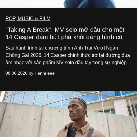
POP, MUSIC & FILM
"Taking A Break": MV solo mở đầu cho một
14 Casper dám bứt phá khỏi dáng hình cũ
Sau hành trình tại chương trình Anh Trai Vượt Ngàn
Chông Gai 2026, 14 Casper chính thức trở lại đường đua
âm nhạc với sản phẩm MV solo đầu tay trong sự nghiệp -
“Taking A Break”
. Đây không chỉ là sản phẩm đánh dấu
08.06.2026 by Hennrieee
bước chuyển mình của 14 Casper sau chương trình, mà
còn mở ra một chương mới trong hành trình nghệ thuật
của nam nghệ sĩ khi lần đầu tiên anh trình làng một MV
solo được đầu tư toàn diện từ sáng tác, sản xuất, trình
diễn đến hình ảnh.