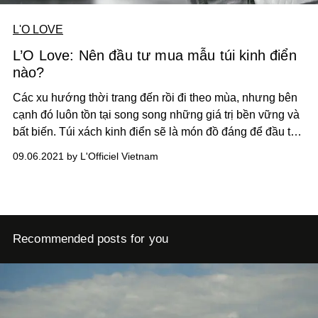
L'O LOVE
L’O Love: Nên đầu tư mua mẫu túi kinh điển
nào?
Các xu hướng thời trang đến rồi đi theo mùa, nhưng bên
cạnh đó luôn tồn tại song song những giá trị bền vững và
bất biến. Túi xách kinh điển sẽ là món đồ đáng để đầu tư
lâu dài, với giá trị và độ quý hiếm chỉ tăng theo năm tháng.
09.06.2021 by L'Officiel Vietnam
L’OFFICIEL Vietnam sẽ gợi ý cho bạn một vài cái tên tiêu
biểu như thế.
Recommended posts for you