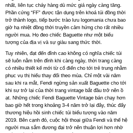
nhất, liên tục cháy hàng dù mức giá ngày càng tăng.
Phần cứng “FF” được tận dụng trên khoá túi đồng thời
trở thành logo, tiếp bước trào lưu logomania chưa bao
giờ hạ nhiệt đồng thời truyền cảm hứng cho rất nhiều
người mua. Họ đeo chiếc Baguette như một biểu
tượng của địa vị và sự giàu sang thức thời.
Tuy nhiên, đạt đến đỉnh cao không có nghĩa chiếc túi
sẽ luôn nằm trên đỉnh khi càng ngày, thời trang càng
có nhiều thiết kế mới từ cổ điển cho tới trẻ trung nhằm
phục vụ thị hiếu thay đổi theo mùa. Chỉ một vài năm
sau khi ra mắt, Fendi ngừng sản xuất Baguette cho tới
khi sự trở lại của thời trang vintage bắt đầu trở nên ồ
ạt. Những chiếc Fendi Baguette Vintage bán chạy hơn
bao giờ hết trong khoảng 3-4 năm trở lại đây, thúc đẩy
thương hiệu hồi sinh chiếc túi biểu tượng vào năm
2019. Bên cạnh đó, cuộc hội thoại giữa Fendi và thế hệ
người mua sắm đương đại trở nên thuận lợi hơn nhờ