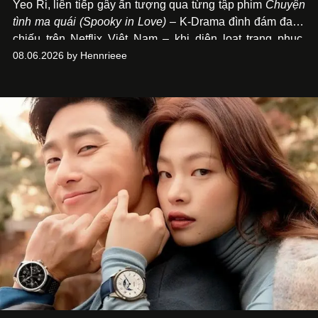
Yeo Ri, liên tiếp gây ấn tượng qua từng tập phim
Chuyện
tình ma quái (Spooky in Love)
– K-Drama đình đám đang
chiếu trên Netflix Việt Nam – khi diện loạt trang phục,
đồng hồ & trang sức xa xỉ tương xứng với địa vị trên màn
08.06.2026 by Hennrieee
ảnh nhỏ: từ Hermès, LOEWE cho đến Jaeger-LeCoultre,
Chaumet, Chopard…