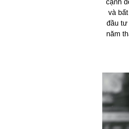
cạnh đ
và bất
đầu tư 
năm th