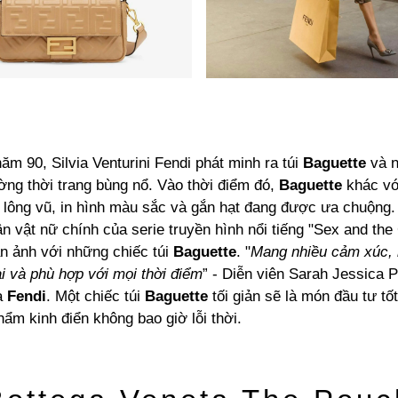
m 90, Silvia Venturini Fendi phát minh ra túi
Baguette
và n
ường thời trang bùng nổ. Vào thời điểm đó,
Baguette
khác với
h lông vũ, in hình màu sắc và gắn hạt đang được ưa chuộng.
n vật nữ chính của serie truyền hình nổi tiếng "Sex and the 
àn ảnh với những chiếc túi
Baguette
. "
Mang nhiều cảm xúc, 
i và phù hợp với mọi thời điểm
” - Diễn viên Sarah Jessica P
ủa
Fendi
. Một chiếc túi
Baguette
tối giản sẽ là món đầu tư tốt
ẩm kinh điển không bao giờ lỗi thời.