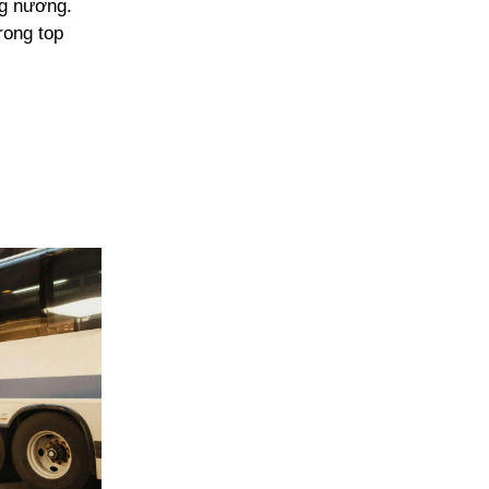
ng nương.
rong top