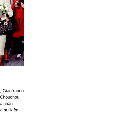
, Gianfranco
à Chouchou
ức nhận
ác sự kiện