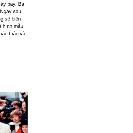
máy bay. Bà
 Ngay sau
ng sẽ biến
ề hình mẫu
hác thảo và