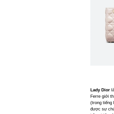
Lady Dior
là
Ferre giới t
(trong tiếng
được sự chú