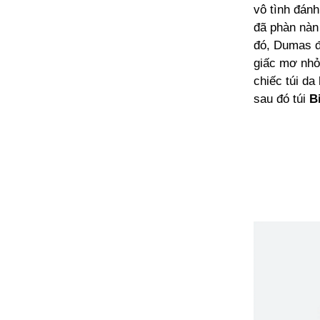
vô tình đánh
đã phàn nàn
đó, Dumas đã
giấc mơ nhỏ
chiếc túi d
sau đó túi
B