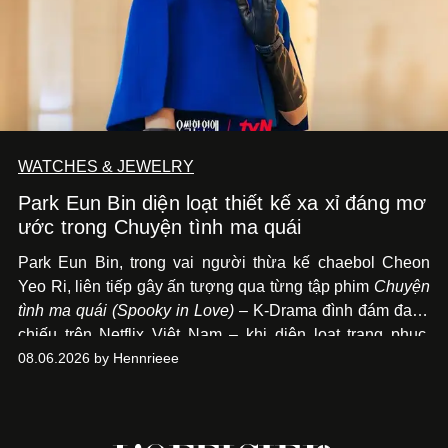
WATCHES & JEWELRY
Park Eun Bin diện loạt thiết kế xa xỉ đáng mơ
ước trong Chuyện tình ma quái
Park Eun Bin, trong vai người thừa kế chaebol Cheon
Yeo Ri, liên tiếp gây ấn tượng qua từng tập phim
Chuyện
tình ma quái (Spooky in Love)
– K-Drama đình đám đang
chiếu trên Netflix Việt Nam – khi diện loạt trang phục,
đồng hồ & trang sức xa xỉ tương xứng với địa vị trên màn
08.06.2026 by Hennrieee
ảnh nhỏ: từ Hermès, LOEWE cho đến Jaeger-LeCoultre,
Chaumet, Chopard…