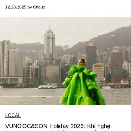
thuật số được ghi hình hoàn toàn tại Hong Kong, một
12.28.2025 by Choux
trong những trung tâm văn hóa, sáng tạo và điện ảnh
hàng đầu châu Á.
LOCAL
VUNGOC&SON Holiday 2026: Khi nghệ