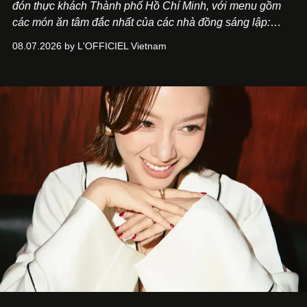
đón thực khách Thành phố Hồ Chí Minh, với menu gồm
các món ăn tâm đắc nhất của các nhà đồng sáng lập:
Giám đốc sáng tạo Ben Phạm và chef Thạch Tạ. Những
08.07.2026 by L'OFFICIEL Vietnam
món ăn đa dạng từ Á đến Âu nhanh chóng được yêu thích
nhờ cảm giác ngon miệng, thoải mái và cả khả năng
mang đến niềm vui cho thực khách.