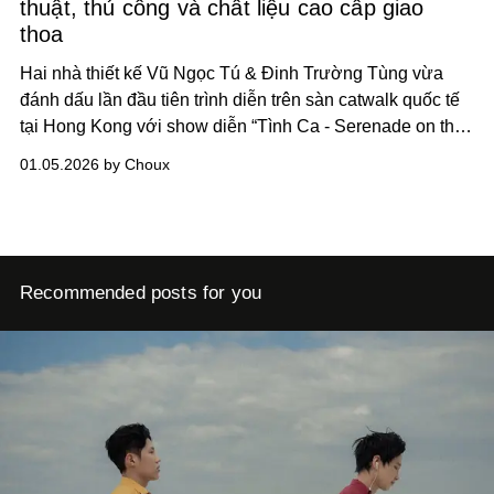
thuật, thủ công và chất liệu cao cấp giao
thoa
Hai nhà thiết kế Vũ Ngọc Tú & Đinh Trường Tùng vừa
đánh dấu lần đầu tiên trình diễn trên sàn catwalk quốc tế
tại Hong Kong với show diễn “Tình Ca - Serenade on the
Waves”. Không gian lãng mạn, bao quát 360 độ, đã tạo ra
01.05.2026 by Choux
một trải nghiệm thời trang đầy cảm xúc, nơi nghệ thuật,
thủ công và chất liệu cao cấp hòa quyện, biến mỗi thiết kế
thành một tác phẩm độc lập ,show diễn được tổ chức
dưới hình thức ghi hình tại West Kowloon.
Recommended posts for you