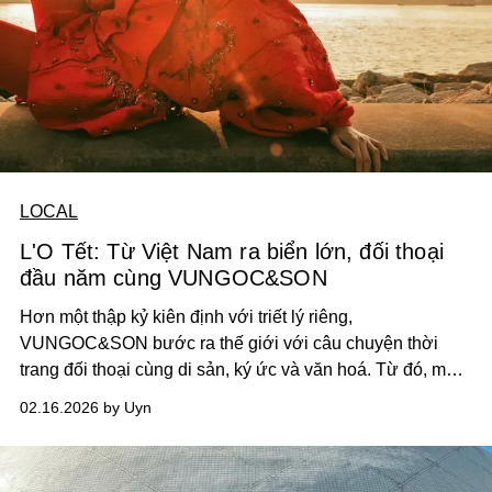
LOCAL
L'O Tết: Từ Việt Nam ra biển lớn, đối thoại
đầu năm cùng VUNGOC&SON
Hơn một thập kỷ kiên định với triết lý riêng,
VUNGOC&SON bước ra thế giới với câu chuyện thời
trang đối thoại cùng di sản, ký ức và văn hoá. Từ đó, mở
rộng quỹ đạo ấy ra ngoài biên giới cùng bộ sưu tập mới
02.16.2026 by Uyn
tại Hong Kong, đánh dấu sự trưởng thành của thương
hiệu trong chương mới.