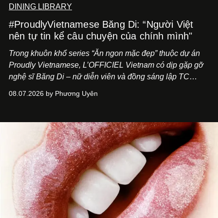
DINING LIBRARY
#ProudlyVietnamese Băng Di: “Người Việt
nên tự tin kể câu chuyện của chính mình"
Trong khuôn khổ series “Ăn ngon mặc đẹp” thuộc dự án
Proudly Vietnamese, L’OFFICIEL Vietnam có dịp gặp gỡ
nghệ sĩ Băng Di – nữ diễn viên và đồng sáng lập TC
ASIA, đơn vị đứng sau các thương hiệu BÀ BAR, MOTLY
08.07.2026 by Phương Uyên
Kitchen Bar và SALEM tại TP.HCM.