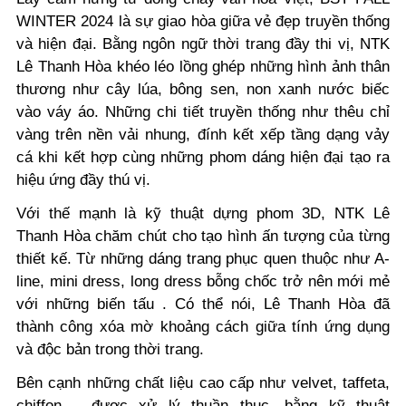
WINTER 2024 là sự giao hòa giữa vẻ đẹp truyền thống
và hiện đại. Bằng ngôn ngữ thời trang đầy thi vị, NTK
Lê Thanh Hòa khéo léo lồng ghép những hình ảnh thân
thương như cây lúa, bông sen, non xanh nước biếc
vào váy áo. Những chi tiết truyền thống như thêu chỉ
vàng trên nền vải nhung, đính kết xếp tầng dạng vảy
cá khi kết hợp cùng những phom dáng hiện đại tạo ra
hiệu ứng đầy thú vị.
Với thế mạnh là kỹ thuật dựng phom 3D, NTK Lê
Thanh Hòa chăm chút cho tạo hình ấn tượng của từng
thiết kế. Từ những dáng trang phục quen thuộc như A-
line, mini dress, long dress bỗng chốc trở nên mới mẻ
với những biến tấu . Có thể nói, Lê Thanh Hòa đã
thành công xóa mờ khoảng cách giữa tính ứng dụng
và độc bản trong thời trang.
Bên cạnh những chất liệu cao cấp như velvet, taffeta,
chiffon,... được xử lý thuần thục, bằng kỹ thuật