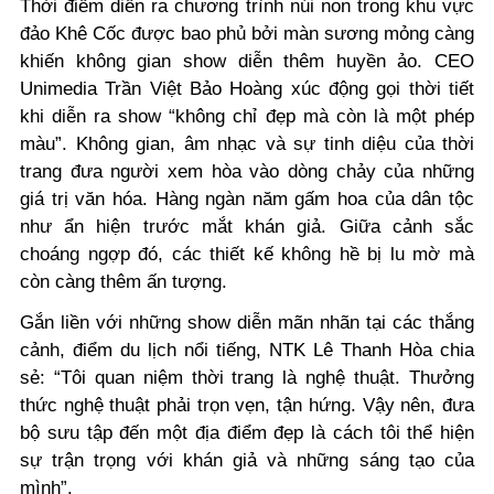
Thời điểm diễn ra chương trình núi non trong khu vực
đảo Khê Cốc được bao phủ bởi màn sương mỏng càng
khiến không gian show diễn thêm huyền ảo. CEO
Unimedia Trần Việt Bảo Hoàng
xúc động gọi thời tiết
khi diễn ra show “không chỉ đẹp mà còn là một phép
màu”.
Không gian, âm nhạc và sự tinh diệu của thời
trang đưa người xem hòa vào dòng chảy của những
giá trị văn hóa. Hàng ngàn năm gấm hoa của dân tộc
như ẩn hiện trước mắt khán giả. Giữa cảnh sắc
choáng ngợp đó, các thiết kế không hề bị lu mờ mà
còn càng thêm ấn tượng.
Gắn liền với những show diễn mãn nhãn tại các thắng
cảnh, điểm du lịch nổi tiếng, NTK Lê Thanh Hòa chia
sẻ: “Tôi quan niệm thời trang là nghệ thuật. Thưởng
thức nghệ thuật phải trọn vẹn, tận hứng. Vậy nên, đưa
bộ sưu tập đến một địa điểm đẹp là cách tôi thể hiện
sự trận trọng với khán giả và những sáng tạo của
mình”.