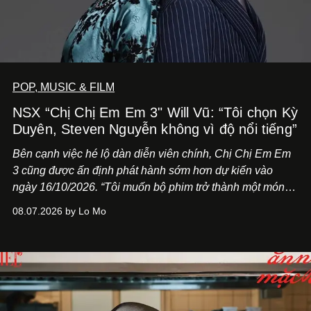
POP, MUSIC & FILM
NSX “Chị Chị Em Em 3" Will Vũ: “Tôi chọn Kỳ
Duyên, Steven Nguyễn không vì độ nổi tiếng”
Bên cạnh việc hé lộ dàn diễn viên chính,
Chị Chị Em Em
3
cũng được ấn định phát hành sớm hơn dự kiến vào
ngày 16/10/2026. “Tôi muốn bộ phim trở thành một món
quà, đồng thời thể hiện sự trân trọng và tôn vinh phụ nữ
08.07.2026 by Lo Mo
Việt Nam”, NSX Will Vũ cho biết.