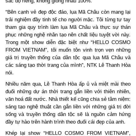
sắc độ riêng, không giống nhau 100%.
“Bên cạnh vẻ đẹp độc đáo, lụa Mã Châu còn mang lại
trải nghiệm đầy tinh tế cho người mặc. Tôi từng tự tay
tham gia quy trình làm lụa Mã Châu và thực sự thán
phục những nghệ nhân tạo nên chất liệu tuyệt vời này.
Trong một show diễn đặc biệt như “HELLO COSMO
FROM VIETNAM”, tôi muốn tôn vinh trọn vẹn những
giá trị truyền thống của dân tộc qua lụa Mã Châu và
các sáng tạo thời trang của mình”, NTK Lê Thanh Hòa
nói.
Nhiều năm qua, Lê Thanh Hòa ấp ủ và miệt mài theo
đuổi những dự án thời trang gắn liền với thiên nhiên,
văn hoá đất nước. Nhà thiết kế cũng chia sẻ tâm niệm:
sáng tạo nghệ thuật cần gắn liền với những giá trị đời
sống và truyền thống dân tộc sẽ là nguồn cảm hứng
đầy tự hào trên hành trình theo đuổi cái đẹp của anh.
Khép lại show “HELLO COSMO FROM VIETNAM”,