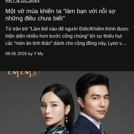
ART & DESIGN
Một vở múa khiến ta "làm bạn với nỗi sợ
những điều chưa biết"
Từ trăn trở “Làm thế nào để người Điếc/Khiếm thính được
hiện diện nhiều hơn trước công chúng” tới
sự thiếu hụt
các “món ăn tinh thần” dành cho cộng đồng này, Lyon và
Phương đã quyết tâm biến ý tưởng công diễn một tác
08.05.2026 by Y My
phẩm múa đương đại thành hiện thực, mang tên Lắng
Nghe Điểm Chạm.