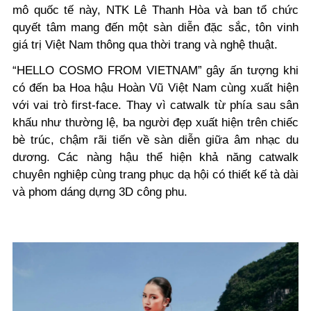
mô quốc tế này, NTK Lê Thanh Hòa và ban tổ chức
quyết tâm mang đến một sàn diễn đặc sắc, tôn vinh
giá trị Việt Nam thông qua thời trang và nghệ thuật.
“HELLO COSMO FROM VIETNAM” gây ấn tượng khi
có đến ba Hoa hậu Hoàn Vũ Việt Nam cùng xuất hiện
với vai trò first-face. Thay vì catwalk từ phía sau sân
khấu như thường lệ, ba người đẹp xuất hiện trên chiếc
bè trúc, chậm rãi tiến về sàn diễn giữa âm nhạc du
dương. Các nàng hậu thể hiện khả năng catwalk
chuyên nghiệp cùng trang phục dạ hội có thiết kế tà dài
và phom dáng dựng 3D công phu.