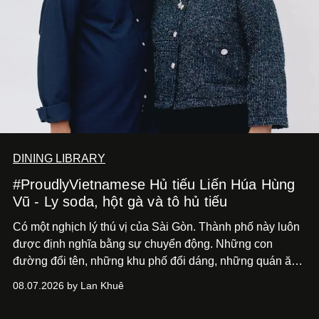
DINING LIBRARY
#ProudlyVietnamese Hủ tiếu Liến Húa Hùng
Vũ - Ly soda, hột gà và tô hủ tiếu
Có một nghịch lý thú vị của Sài Gòn. Thành phố này luôn
được định nghĩa bằng sự chuyển động. Những con
đường đổi tên, những khu phố đổi dáng, những quán ăn
mở ra rồi biến mất chỉ sau vài mùa mưa. Người ta luôn
08.07.2026 by Lan Khuê
nói về cái mới, về xu hướng tiếp theo, về những điều
đáng để trải nghiệm trước khi chúng trở nên lỗi thời.