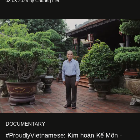
08.08.2026 by Chuong Lieu
phim điện ảnh trong nửa đầu 2026 đến hành trình trở lại
với
Running Man Vietnam
, nam diễn viên nhìn công việc
bằng một tâm thế điềm tĩnh hơn. Anh tiếp tục học hỏi, trau
dồi và chờ đợi những vai diễn đủ sức đưa mình đến
những vùng đất mới. Ở tuổi ngoài 30, điều anh theo đuổi
không phải những đích đến quá lớn, mà là khả năng luôn
tiến về phía trước.
DOCUMENTARY
#ProudlyVietnamese: Kim hoàn Kế Môn -