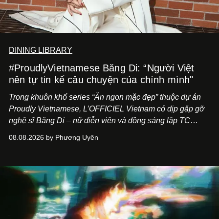
DINING LIBRARY
#ProudlyVietnamese Băng Di: “Người Việt
nên tự tin kể câu chuyện của chính mình"
Trong khuôn khổ series “Ăn ngon mặc đẹp” thuộc dự án
Proudly Vietnamese, L’OFFICIEL Vietnam có dịp gặp gỡ
nghệ sĩ Băng Di – nữ diễn viên và đồng sáng lập TC
ASIA, đơn vị đứng sau các thương hiệu BÀ BAR, MOTLY
08.08.2026 by Phương Uyên
Kitchen Bar và SALEM tại TP.HCM.