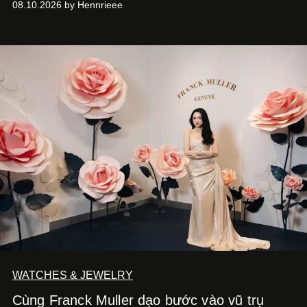
08.10.2026 by Hennrieee
Lan. Sáu gương mặt gồm Tor Thanapob, Jeff Satur, PP
Krit, Lingling Kwong, Keng Harit và Tle Matimun lần lượt
xuất hiện trong những thiết kế Cartier, mỗi người lựa chọn
một ngôn ngữ riêng để diễn giải tinh thần của Maison.
WATCHES & JEWELRY
Cùng Franck Muller dạo bước vào vũ trụ