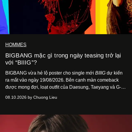
HOMMES
BIGBANG mặc gì trong ngày teasing trở lại
với “BIIIG”?
BIGBANG vừa hé lộ poster cho single mới
BIIIG
dự kiến
ra mắt vào ngày 19/08/2026. Bên cạnh màn comeback
được mong đợi, loạt outfit của Daesung, Taeyang và G-
Dragon trên poster cũng nhanh chóng trở thành điểm
08.10.2026 by Chuong Lieu
đáng chú ý với giới mộ điệu.