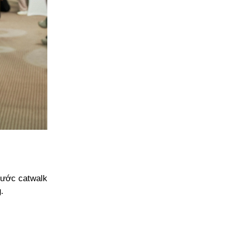
 bước catwalk
g.