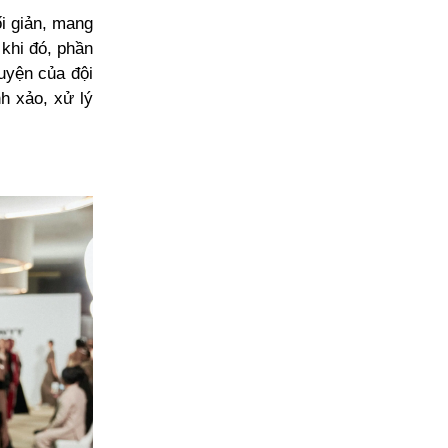
i giản, mang
 khi đó, phần
luyện của đội
nh xảo, xử lý