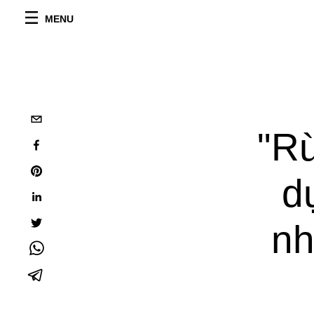
MENU
"Rừ
d
nh