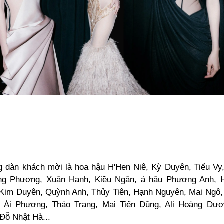
ng dàn khách mời là hoa hậu H'Hen Niê, Kỳ Duyên, Tiểu Vy
ng Phương, Xuân Hạnh, Kiều Ngân, á hậu Phương Anh, 
Kim Duyên, Quỳnh Anh, Thủy Tiên, Hạnh Nguyên, Mai Ngô
ĩ Ái Phương, Thảo Trang, Mai Tiến Dũng, Ali Hoàng Dươ
 Đỗ Nhật Hà...