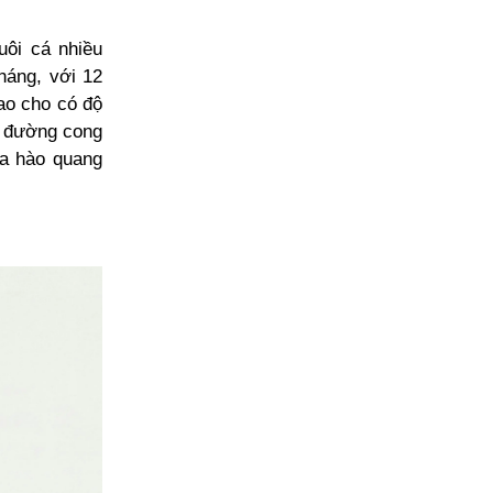
uôi cá nhiều
háng, với 12
ao cho có độ
đa đường cong
ựa hào quang