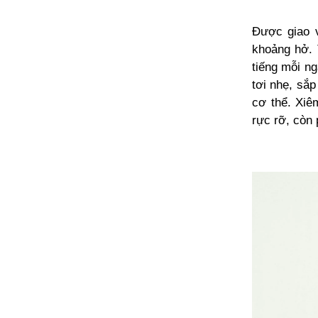
Được giao v
khoảng hở. 
tiếng mỗi n
tơi nhẹ, sắp
cơ thể. Xiê
rực rỡ, còn 