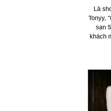
Là sho
Tonyy, 
sạn 5
khách m