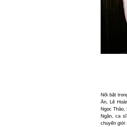
Nổi bật tro
Ân, Lê Hoà
Ngọc Thảo, 
Ngân, ca s
chuyển giới