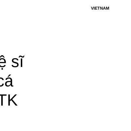
VIETNAM
ệ sĩ
cá
NTK