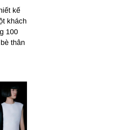
hiết kế
ột khách
ng 100
 bè thân