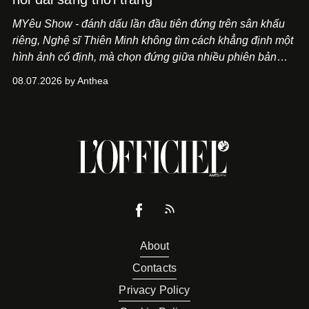
MYêu Show - đánh dấu lần đầu tiên đứng trên sân khấu
riêng, Nghệ sĩ Thiên Minh không tìm cách khẳng định một
hình ảnh cố định, mà chọn đứng giữa nhiều phiên bản
của bản thân và tinh thần thử nghiệm ấy đã dẫn anh đến
08.07.2026 by Anthea
một bộ suit lụa - như một cách "take the risk" khác, ngoài
âm nhạc.
About
Contacts
Privacy Policy