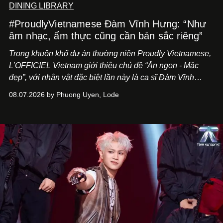
DINING LIBRARY
#ProudlyVietnamese Đàm Vĩnh Hưng: “Như
âm nhạc, ẩm thực cũng cần bản sắc riêng”
Trong khuôn khổ dự án thường niên Proudly Vietnamese,
L’OFFICIEL Vietnam giới thiệu chủ đề “Ăn ngon - Mặc
đẹp”, với nhân vật đặc biệt lần này là ca sĩ Đàm Vĩnh
Hưng. Đầu năm 2026, anh chính thức khai trương Tiệm
08.07.2026 by Phuong Uyen, Lode
Cà Phê Cà Pháo mang dấu ấn Indochine hoài niệm, thu
hút nhiều thực khách ghé thăm.