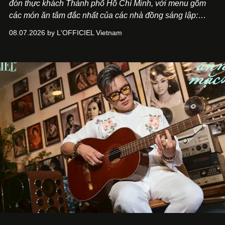
đón thực khách Thành phố Hồ Chí Minh, với menu gồm
các món ăn tâm đắc nhất của các nhà đồng sáng lập:
Giám đốc sáng tạo Ben Phạm và chef Thạch Tạ. Những
08.07.2026 by L'OFFICIEL Vietnam
món ăn đa dạng từ Á đến Âu nhanh chóng được yêu thích
nhờ cảm giác ngon miệng, thoải mái và cả khả năng
mang đến niềm vui cho thực khách.