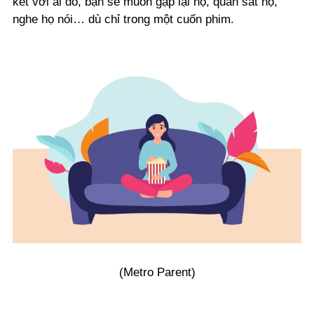
kết với ai đó, bạn sẽ muốn gặp lại họ, quan sát họ,
nghe họ nói… dù chỉ trong một cuốn phim.
(Metro Parent)