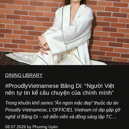
DINING LIBRARY
#ProudlyVietnamese Băng Di: “Người Việt
nên tự tin kể câu chuyện của chính mình"
Trong khuôn khổ series “Ăn ngon mặc đẹp” thuộc dự án
Proudly Vietnamese, L’OFFICIEL Vietnam có dịp gặp gỡ
nghệ sĩ Băng Di – nữ diễn viên và đồng sáng lập TC
ASIA, đơn vị đứng sau các thương hiệu BÀ BAR, MOTLY
08.07.2026 by Phương Uyên