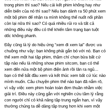
trong phim thì sao? Nếu cái kết phim không hay như
diễn biến của nó thì sao? Nếu bạn dành ra 50 phút xem
một bộ phim để nhận ra mình không thể nuốt nổi phần
còn lại nữa thì sao? Có quá nhiều rủi ro và tất cả
những điều này đều có thể khiến tâm trạng bạn tuột
dốc không phanh.
Đây cũng là lý do hiệu ứng “xem đi xem lại” được ưa
chuộng như vậy: bạn không phải gắn bó với nó. Bạn có
thể xem một hai tập phim, thậm chí chọn bừa bất cứ
tập nào nếu là những show phim sitcom, bạn có thể
xem đến nửa một bộ phim điện ảnh rồi lăn ra ngủ…
bạn có thể bắt đầu xem và kết thúc xem bất cứ lúc nào
mình muốn. Câu chuyện phim thế nào bạn đã nắm rõ,
vì vậy việc xem phim hoàn toàn đơn thuần nhằm việc
giải trí. Điều này cũng gắn với nghiên cứu tâm lý rằng
con người chỉ có khả năng tập trung ngắn hạn, vì vậy
thường chúng ta dễ dàng tập trung hơn khi xem một