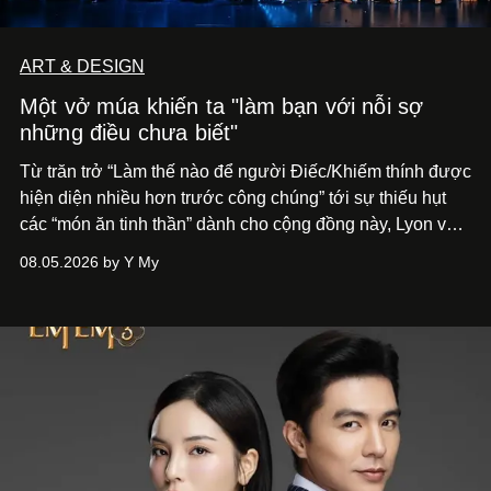
ART & DESIGN
Một vở múa khiến ta "làm bạn với nỗi sợ
những điều chưa biết"
Từ trăn trở “Làm thế nào để người Điếc/Khiếm thính được
hiện diện nhiều hơn trước công chúng” tới
sự thiếu hụt
các “món ăn tinh thần” dành cho cộng đồng này, Lyon và
Phương đã quyết tâm biến ý tưởng công diễn một tác
08.05.2026 by Y My
phẩm múa đương đại thành hiện thực, mang tên Lắng
Nghe Điểm Chạm.