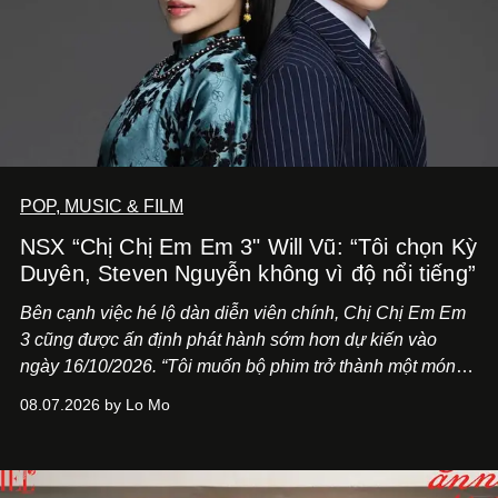
POP, MUSIC & FILM
NSX “Chị Chị Em Em 3" Will Vũ: “Tôi chọn Kỳ
Duyên, Steven Nguyễn không vì độ nổi tiếng”
Bên cạnh việc hé lộ dàn diễn viên chính,
Chị Chị Em Em
3
cũng được ấn định phát hành sớm hơn dự kiến vào
ngày 16/10/2026. “Tôi muốn bộ phim trở thành một món
quà, đồng thời thể hiện sự trân trọng và tôn vinh phụ nữ
08.07.2026 by Lo Mo
Việt Nam”, NSX Will Vũ cho biết.