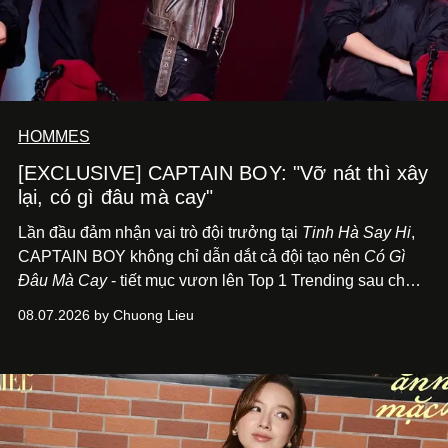
HOMMES
[EXCLUSIVE] CAPTAIN BOY: "Vỡ nát thì xây
lại, có gì đâu mà cay"
Lần đầu đảm nhận vai trò đội trưởng tại
Tinh Hà Say Hi
,
CAPTAIN BOY không chỉ dẫn dắt cả đội tạo nên
Có Gì
Đâu Mà Cay
- tiết mục vươn lên Top 1 Trending sau chưa
đầy 24 giờ đồng hồ - mà còn học cách buông bớt cái tôi
08.07.2026 by Chuong Lieu
để lắng nghe, kết nối và tin tưởng đồng đội. Với nam
nghệ sĩ, đó cũng là bước chuyển quan trọng trên hành
trình trở thành một producer thực thụ.