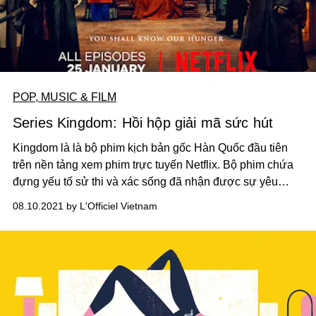
POP, MUSIC & FILM
Series Kingdom: Hồi hộp giải mã sức hút
Kingdom là là bộ phim kịch bản gốc Hàn Quốc đầu tiên
trên nền tảng xem phim trực tuyến Netflix. Bộ phim chứa
đựng yếu tố sử thi và xác sống đã nhận được sự yêu
thích ngoài mong đợi, sau khi thực hiện 2 mùa liên tiếp và
08.10.2021 by L'Officiel Vietnam
một tập ngoại truyện đầy bí ẩn. Lý do cho sức hút khó
cưỡng từ series Kingdom đến từ đâu?