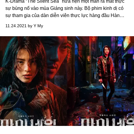
K-Drama “The Silent Sea" hứa hẹn một màn ra mắt thực
sự bùng nổ vào mùa Giáng sinh này. Bộ phim kinh dị có
sự tham gia của dàn diễn viên thực lực hàng đầu Hàn
Quốc bao gồm Bae Doona, Lee Joon và Gong Yoo.
11.24.2021 by Y My