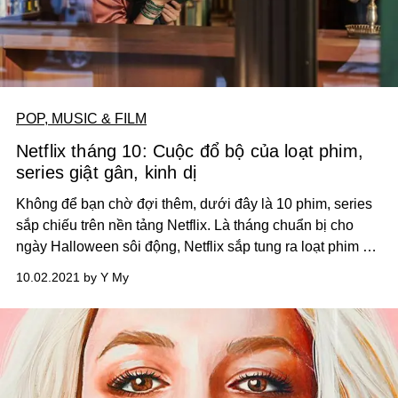
POP, MUSIC & FILM
Netflix tháng 10: Cuộc đổ bộ của loạt phim,
series giật gân, kinh dị
Không để bạn chờ đợi thêm, dưới đây là 10 phim, series
sắp chiếu trên nền tảng Netflix. Là tháng chuẩn bị cho
ngày Halloween sôi động, Netflix sắp tung ra loạt phim ấn
tượng, từ thể loại kinh dị, giật gân tới mùa thứ 3 của
10.02.2021 by Y My
series “You" đình đám.