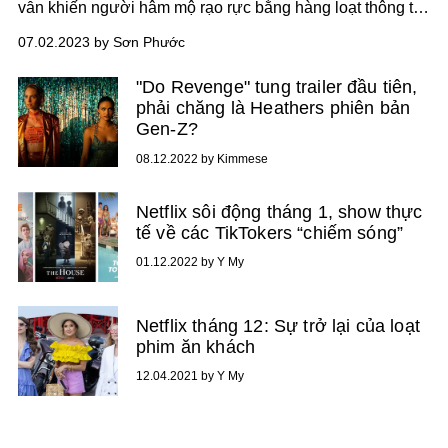
vẫn khiến người hâm mộ rạo rực bằng hàng loạt thông tin
liên tục được úp mở. Đặc biệt, sự xuất hiện của dàn diễn
07.02.2023 by Sơn Phước
viên mới là yếu tố được nhiều khán giả chú ý.
"Do Revenge" tung trailer đầu tiên,
phải chăng là Heathers phiên bản
Gen-Z?
08.12.2022 by Kimmese
Netflix sôi động tháng 1, show thực
tế về các TikTokers “chiếm sóng”
01.12.2022 by Y My
Netflix tháng 12: Sự trở lại của loạt
phim ăn khách
12.04.2021 by Y My