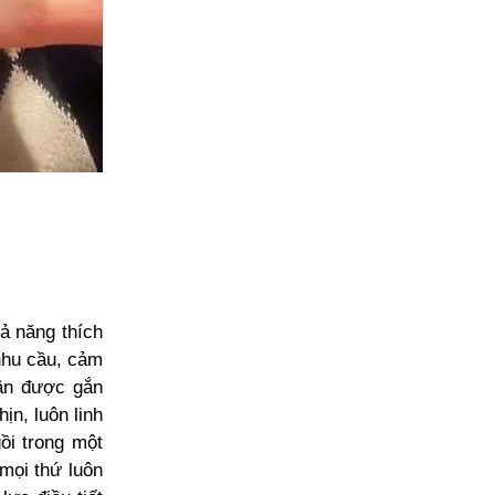
hả năng thích
nhu cầu, cảm
ân được gắn
n, luôn linh
ồi trong một
mọi thứ luôn