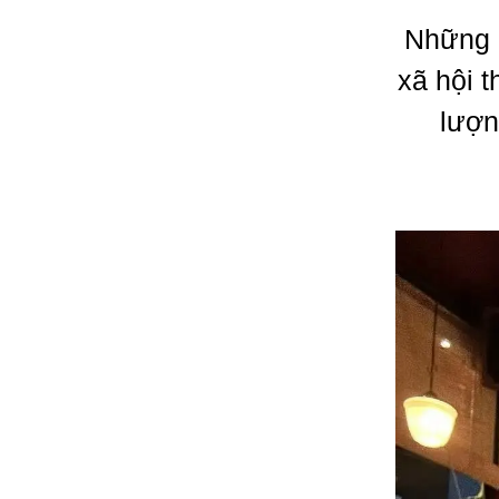
Những n
xã hội 
lượn