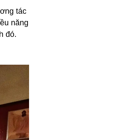
ương tác
iều năng
h đó.