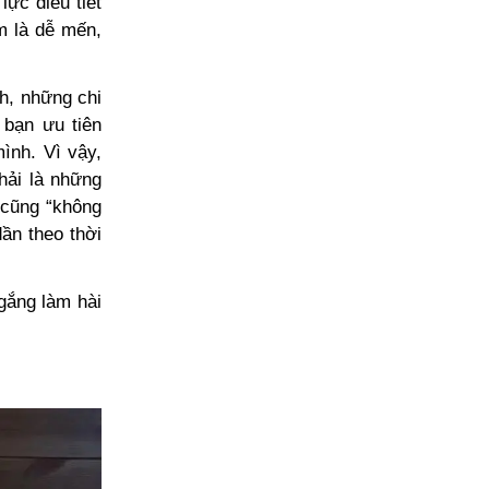
ực điều tiết
m là dễ mến,
nh, những chi
 bạn ưu tiên
ình. Vì vậy,
hải là những
 cũng “không
dần theo thời
gắng làm hài