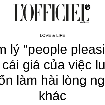
LOVE & LIFE
 lý "people pleas
 cái giá của việc l
n làm hài lòng n
khác