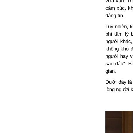
vừa vặn. Tr
cảm xúc, kh
đáng tin.
Tuy nhiên, k
phí tâm lý 
người khác,
không khó đ
người hay v
sao đâu”. Bề
gian.
Dưới đây là
lòng người 