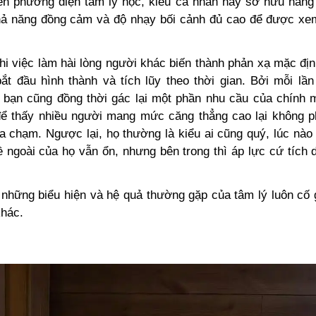
ên phương diện tâm lý học, kiểu cá nhân này sở hữu năng l
ả năng đồng cảm và độ nhạy bối cảnh đủ cao để được xe
hi việc làm hài lòng người khác biến thành phản xạ mặc đị
bắt đầu hình thành và tích lũy theo thời gian. Bởi mỗi lần
 bạn cũng đồng thời gác lại một phần nhu cầu của chính m
ể thấy nhiều người mang mức căng thẳng cao lại không p
a chạm. Ngược lại, họ thường là kiểu ai cũng quý, lúc nào
 ngoài của họ vẫn ổn, nhưng bên trong thì áp lực cứ tích 
 những biểu hiện và hệ quả thường gặp của tâm lý luôn cố 
khác.