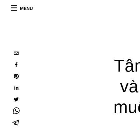
MENU
Tâm
và
muố