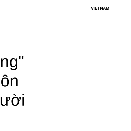
VIETNAM
ing"
uôn
gười