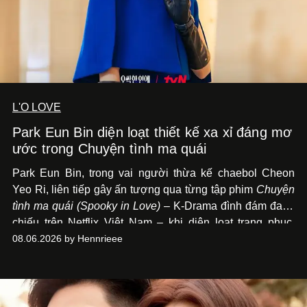
L'O LOVE
Park Eun Bin diện loạt thiết kế xa xỉ đáng mơ
ước trong Chuyện tình ma quái
Park Eun Bin, trong vai người thừa kế chaebol Cheon
Yeo Ri, liên tiếp gây ấn tượng qua từng tập phim
Chuyện
tình ma quái (Spooky in Love)
– K-Drama đình đám đang
chiếu trên Netflix Việt Nam – khi diện loạt trang phục,
đồng hồ & trang sức xa xỉ tương xứng với địa vị trên màn
08.06.2026 by Hennrieee
ảnh nhỏ: từ Hermès, LOEWE cho đến Jaeger-LeCoultre,
Chaumet, Chopard…