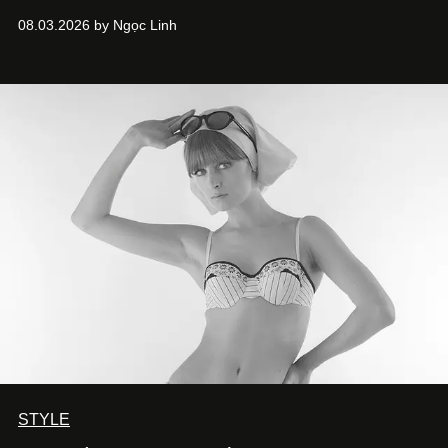
song cũng vô tình khiến khái niệm đồng hồ đôi trở nên
08.03.2026 by Ngọc Linh
khá rập khuôn. Nói lời tạm biết hai phiên bản nam nữ
giống nhau y đúc, các nhà chế tác hiện này không còn
mải miết tìm kiếm sự đồng nhất tuyệt đối. Họ để những
đường nét, tỷ lệ và bảng màu nối liền hai thiết kế, dù mỗi
phiên bản vẫn mang linh hồn riêng.
STYLE