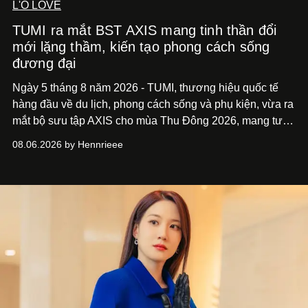
L'O LOVE
TUMI ra mắt BST AXIS mang tinh thần đổi
mới lặng thầm, kiến tạo phong cách sống
đương đại
Ngày 5 tháng 8 năm 2026 - TUMI, thương hiệu quốc tế
hàng đầu về du lịch, phong cách sống và phụ kiện, vừa ra
mắt bộ sưu tập AXIS cho mùa Thu Đông 2026, mang tư
duy thiết kế tiên phong, tái định nghĩa trải nghiệm du lịch
08.06.2026 by Hennrieee
và phong cách sống hiện đại bằng thiết kế sắc nét, chuẩn
xác gắn liền với tính thẩm mỹ toàn cầu.