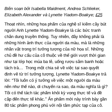
Biên soạn bởi Isabella Maidment, Andrea Schlieker,
Elizabeth Alexander và Lynette Yiadom-Boakye;
£25
Thoạt nhìn, những họa phẩm của nghệ sĩ kiêm cây bút
người Anh Lynette Yiadom-Boakye là các bức tranh
chân dung truyền thống. Tuy nhiên, đây không phải là
những hình ảnh thực của người da màu, mà là những
nhân vật trong trí tưởng tượng của nữ họa sĩ. Những
chủ đề hư cấu của cô thuộc về thế giới vượt thời gian
như tại lớp học múa ba lê, uống rượu sâm banh hoặc
tách trà… Trong một chia sẻ về việc tại sao quyết
định vẽ từ trí tưởng tượng, Lynette Yiadom-Boakye trả
lời: “Tôi luôn có ý tưởng về việc một người da màu
nên như thế nào, di chuyển ra sao, da màu nghĩa là gì?
Tôi có thể tách tác phẩm khỏi kỳ vọng thực tế và đề
cập đến thực tế khác.” Ấn phẩm mới này trình bày gần
80 tác phẩm phong phú với nội tâm phức tạp của cô.