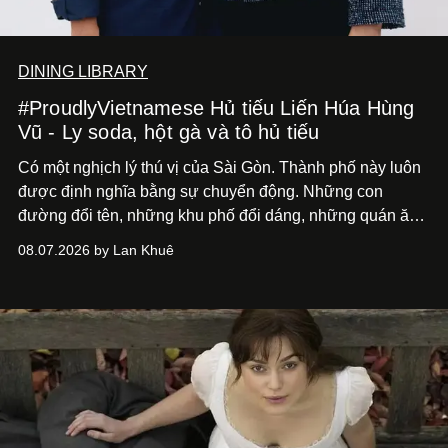
DINING LIBRARY
#ProudlyVietnamese Hủ tiếu Liến Húa Hùng
Vũ - Ly soda, hột gà và tô hủ tiếu
Có một nghịch lý thú vị của Sài Gòn. Thành phố này luôn
được định nghĩa bằng sự chuyển động. Những con
đường đổi tên, những khu phố đổi dáng, những quán ăn
mở ra rồi biến mất chỉ sau vài mùa mưa. Người ta luôn
08.07.2026 by Lan Khuê
nói về cái mới, về xu hướng tiếp theo, về những điều
đáng để trải nghiệm trước khi chúng trở nên lỗi thời.