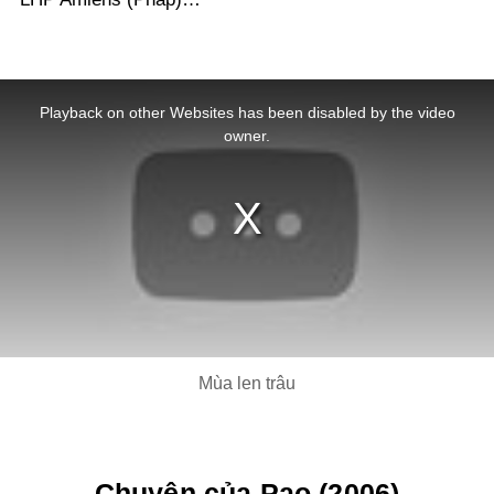
This
is
a
Playback on other Websites has been disabled by the video
modal
window.
owner.
Mùa len trâu
Chuyện của Pao (2006)