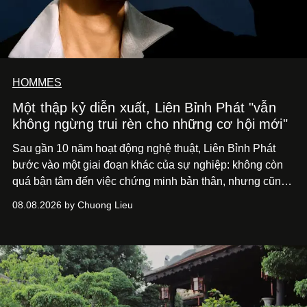
HOMMES
Một thập kỷ diễn xuất, Liên Bỉnh Phát "vẫn
không ngừng trui rèn cho những cơ hội mới"
Sau gần 10 năm hoạt động nghệ thuật, Liên Bỉnh Phát
bước vào một giai đoạn khác của sự nghiệp: không còn
quá bận tâm đến việc chứng minh bản thân, nhưng cũng
chưa bao giờ thôi khao khát được làm nghề. Từ hai bộ
08.08.2026 by Chuong Lieu
phim điện ảnh trong nửa đầu 2026 đến hành trình trở lại
với
Running Man Vietnam
, nam diễn viên nhìn công việc
bằng một tâm thế điềm tĩnh hơn. Anh tiếp tục học hỏi, trau
dồi và chờ đợi những vai diễn đủ sức đưa mình đến
những vùng đất mới. Ở tuổi ngoài 30, điều anh theo đuổi
không phải những đích đến quá lớn, mà là khả năng luôn