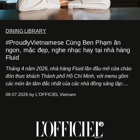
DINING LIBRARY
#ProudlyVietnamese Cùng Ben Phạm ăn
ngon, mặc đẹp, nghe nhạc hay tại nhà hàng
Fluid
Tháng 4 năm 2026, nhà hàng Fluid lần đầu mở cửa chào
đón thực khách Thành phố Hồ Chí Minh, với menu gồm
các món ăn tâm đắc nhất của các nhà đồng sáng lập:
Giám đốc sáng tạo Ben Phạm và chef Thạch Tạ. Những
08.07.2026 by L'OFFICIEL Vietnam
món ăn đa dạng từ Á đến Âu nhanh chóng được yêu thích
nhờ cảm giác ngon miệng, thoải mái và cả khả năng
mang đến niềm vui cho thực khách.