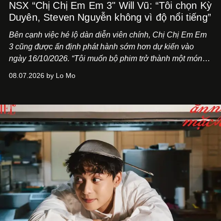
NSX “Chị Chị Em Em 3" Will Vũ: “Tôi chọn Kỳ
Duyên, Steven Nguyễn không vì độ nổi tiếng”
Bên cạnh việc hé lộ dàn diễn viên chính,
Chị Chị Em Em
3
cũng được ấn định phát hành sớm hơn dự kiến vào
ngày 16/10/2026. “Tôi muốn bộ phim trở thành một món
quà, đồng thời thể hiện sự trân trọng và tôn vinh phụ nữ
08.07.2026 by Lo Mo
Việt Nam”, NSX Will Vũ cho biết.