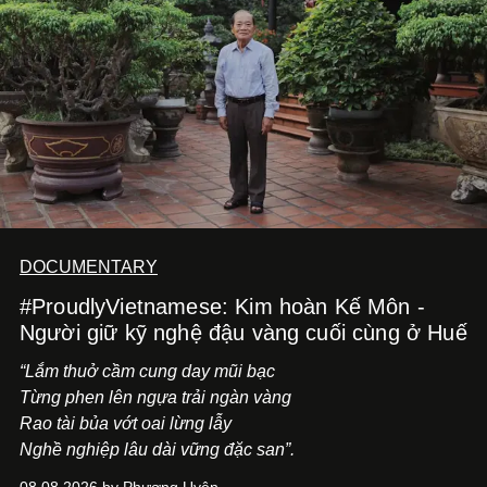
tiến về phía trước.
DOCUMENTARY
#ProudlyVietnamese: Kim hoàn Kế Môn -
Người giữ kỹ nghệ đậu vàng cuối cùng ở Huế
“Lắm thuở cầm cung day mũi bạc
Từng phen lên ngựa trải ngàn vàng
Rao tài bủa vớt oai lừng lẫy
Nghề nghiệp lâu dài vững đặc san”.
08.08.2026 by Phương Uyên