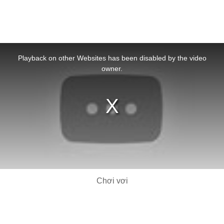
This
is
a
Playback on other Websites has been disabled by the video
modal
window.
owner.
Chơi vơi