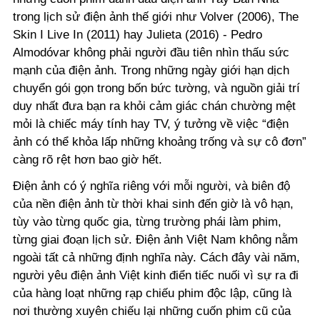
trong lịch sử điện ảnh thế giới như Volver (2006), The
Skin I Live In (2011) hay Julieta (2016) - Pedro
Almodóvar không phải người đầu tiên nhìn thấu sức
mạnh của điện ảnh. Trong những ngày giới hạn dịch
chuyển gói gọn trong bốn bức tường, và nguồn giải trí
duy nhất đưa bạn ra khỏi cảm giác chán chường mệt
mỏi là chiếc máy tính hay TV, ý tưởng về việc “điện
ảnh có thể khỏa lấp những khoảng trống và sự cô đơn”
càng rõ rệt hơn bao giờ hết.
Điện ảnh có ý nghĩa riêng với mỗi người, và biên độ
của nền điện ảnh từ thời khai sinh đến giờ là vô hạn,
tùy vào từng quốc gia, từng trường phái làm phim,
từng giai đoạn lịch sử. Điện ảnh Việt Nam không nằm
ngoài tất cả những định nghĩa này. Cách đây vài năm,
người yêu điện ảnh Việt kinh điển tiếc nuối vì sự ra đi
của hàng loạt những rạp chiếu phim độc lập, cũng là
nơi thường xuyên chiếu lại những cuốn phim cũ của