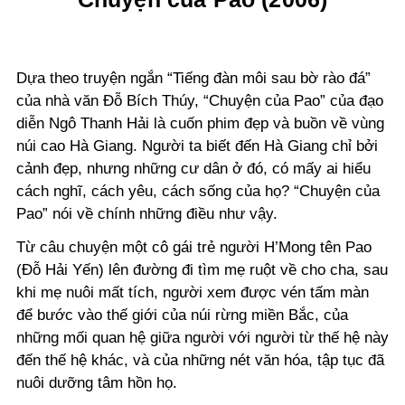
Dựa theo truyện ngắn “Tiếng đàn môi sau bờ rào đá”
của nhà văn Đỗ Bích Thúy, “Chuyện của Pao” của đạo
diễn Ngô Thanh Hải là cuốn phim đẹp và buồn về vùng
núi cao Hà Giang. Người ta biết đến Hà Giang chỉ bởi
cảnh đẹp, nhưng những cư dân ở đó, có mấy ai hiểu
cách nghĩ, cách yêu, cách sống của họ? “Chuyện của
Pao” nói về chính những điều như vậy.
Từ câu chuyện một cô gái trẻ người H’Mong tên Pao
(Đỗ Hải Yến) lên đường đi tìm mẹ ruột về cho cha, sau
khi mẹ nuôi mất tích, người xem được vén tấm màn
để bước vào thế giới của núi rừng miền Bắc, của
những mối quan hệ giữa người với người từ thế hệ này
đến thế hệ khác, và của những nét văn hóa, tập tục đã
nuôi dưỡng tâm hồn họ.