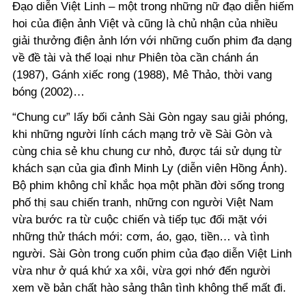
Đạo diễn Việt Linh – một trong những nữ đạo diễn hiếm
hoi của điện ảnh Việt và cũng là chủ nhận của nhiều
giải thưởng điện ảnh lớn với những cuốn phim đa dạng
về đề tài và thể loại như Phiên tòa cần chánh án
(1987), Gánh xiếc rong (1988), Mê Thảo, thời vang
bóng (2002)…
“Chung cư” lấy bối cảnh Sài Gòn ngay sau giải phóng,
khi những người lính cách mạng trở về Sài Gòn và
cùng chia sẻ khu chung cư nhỏ, được tái sử dụng từ
khách sạn của gia đình Minh Ly (diễn viên Hồng Ánh).
Bộ phim không chỉ khắc họa một phần đời sống trong
phố thị sau chiến tranh, những con người Việt Nam
vừa bước ra từ cuộc chiến và tiếp tục đối mặt với
những thử thách mới: cơm, áo, gạo, tiền… và tình
người. Sài Gòn trong cuốn phim của đạo diễn Việt Linh
vừa như ở quá khứ xa xôi, vừa gợi nhớ đến người
xem về bản chất hào sảng thân tình không thể mất đi.