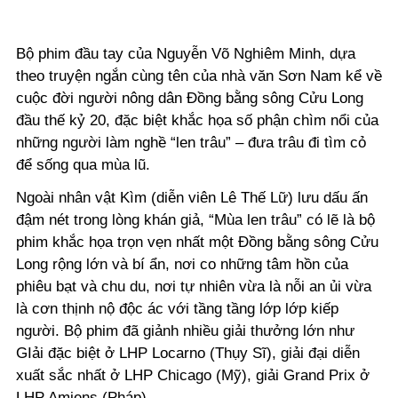
Bộ phim đầu tay của Nguyễn Võ Nghiêm Minh, dựa
theo truyện ngắn cùng tên của nhà văn Sơn Nam kể về
cuộc đời người nông dân Đồng bằng sông Cửu Long
đầu thế kỷ 20, đặc biệt khắc họa số phận chìm nổi của
những người làm nghề “len trâu” – đưa trâu đi tìm cỏ
để sống qua mùa lũ.
Ngoài nhân vật Kìm (diễn viên Lê Thế Lữ) lưu dấu ấn
đậm nét trong lòng khán giả, “Mùa len trâu” có lẽ là bộ
phim khắc họa trọn vẹn nhất một Đồng bằng sông Cửu
Long rộng lớn và bí ẩn, nơi co những tâm hồn của
phiêu bạt và chu du, nơi tự nhiên vừa là nỗi an ủi vừa
là cơn thịnh nộ độc ác với tầng tầng lớp lớp kiếp
người. Bộ phim đã giảnh nhiều giải thưởng lớn như
GIải đặc biệt ở LHP Locarno (Thụy Sĩ), giải đại diễn
xuất sắc nhất ở LHP Chicago (Mỹ), giải Grand Prix ở
LHP Amiens (Pháp)…