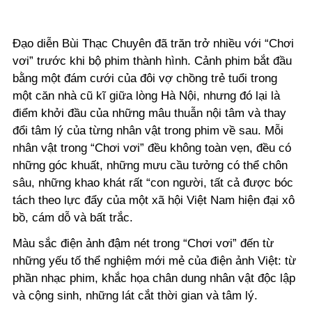
Đạo diễn Bùi Thạc Chuyên đã trăn trở nhiều với “Chơi
vơi” trước khi bộ phim thành hình. Cảnh phim bắt đầu
bằng một đám cưới của đôi vợ chồng trẻ tuổi trong
một căn nhà cũ kĩ giữa lòng Hà Nội, nhưng đó lại là
điểm khởi đầu của những mâu thuẫn nội tâm và thay
đổi tâm lý của từng nhân vật trong phim về sau. Mỗi
nhân vật trong “Chơi vơi” đều không toàn vẹn, đều có
những góc khuất, những mưu cầu tưởng có thể chôn
sâu, những khao khát rất “con người, tất cả được bóc
tách theo lực đẩy của một xã hội Việt Nam hiện đại xô
bồ, cám dỗ và bất trắc.
Màu sắc điện ảnh đậm nét trong “Chơi vơi” đến từ
những yếu tố thể nghiệm mới mẻ của điện ảnh Việt: từ
phần nhạc phim, khắc họa chân dung nhân vật độc lập
và cộng sinh, những lát cắt thời gian và tâm lý.