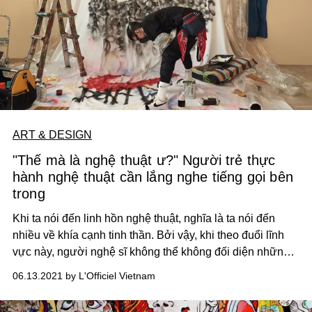
ART & DESIGN
"Thế mà là nghệ thuật ư?" Người trẻ thực
hành nghệ thuật cần lắng nghe tiếng gọi bên
trong
Khi ta nói đến linh hồn nghệ thuật, nghĩa là ta nói đến
nhiều về khía cạnh tinh thần. Bởi vậy, khi theo đuổi lĩnh
vực này, người nghệ sĩ không thể không đối diện những
xúc cảm nội tại. Có lẽ, đó cũng chính là điều kiện cần thiết
06.13.2021 by L'Officiel Vietnam
để họ đạt tâm vững chãi mà theo đuổi nghề nghiệp đầy
thử thách này.