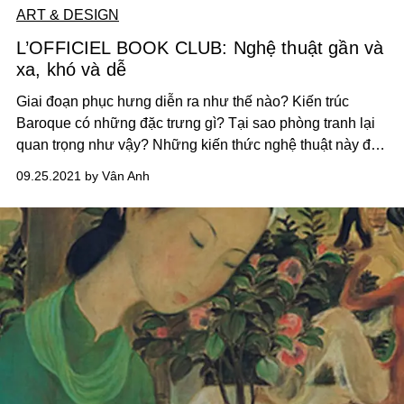
ART & DESIGN
L’OFFICIEL BOOK CLUB: Nghệ thuật gần và
xa, khó và dễ
Giai đoạn phục hưng diễn ra như thế nào? Kiến trúc
Baroque có những đặc trưng gì? Tại sao phòng tranh lại
quan trọng như vậy? Những kiến thức nghệ thuật này đều
nằm trong những cuốn sách về nghệ thuật được
09.25.2021 by Vân Anh
L’OFFICIEL giới thiệu dưới đây.