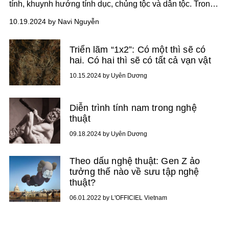
tính, khuynh hướng tính dục, chủng tộc và dân tộc. Trong
nghệ thuật, cơ thể chúng ta đã truyền cảm hứng cho các
10.19.2024 by Navi Nguyễn
nghệ sĩ qua nhiều thời đại, theo truyền thống, cơ thể
thường được sử dụng để khám phá tính ẩn dụ về vẻ đẹp
Triển lãm “1x2”: Có một thì sẽ có
con người.
hai. Có hai thì sẽ có tất cả vạn vật
10.15.2024 by Uyên Dương
Diễn trình tính nam trong nghệ
thuật
09.18.2024 by Uyên Dương
Theo dấu nghệ thuật: Gen Z ảo
tưởng thế nào về sưu tập nghệ
thuật?
06.01.2022 by L'OFFICIEL Vietnam