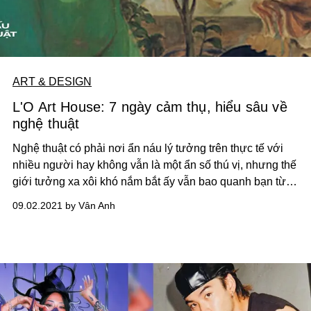
ART & DESIGN
L'O Art House: 7 ngày cảm thụ, hiểu sâu về
nghệ thuật
Nghệ thuật có phải nơi ẩn náu lý tưởng trên thực tế với
nhiều người hay không vẫn là một ẩn số thú vị, nhưng thế
giới tưởng xa xôi khó nắm bắt ấy vẫn bao quanh bạn từng
ngày từng giờ, đòi hỏi sự chú ý và sẵn sàng mở ra đón
09.02.2021 by Vân Anh
nhận bạn như một phần trong đó.