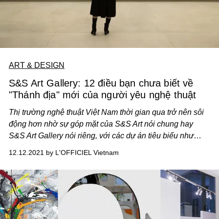
ART & DESIGN
S&S Art Gallery: 12 điều bạn chưa biết về
"Thánh địa" mới của người yêu nghệ thuật
Thị trường nghệ thuật Việt Nam thời gian qua trở nên sôi
động hơn nhờ sự góp mặt của S&S Art nói chung hay
S&S Art Gallery nói riêng, với các dự án tiêu biểu như
trưng bày BST Woman của Hom Nguyen, giới thiệu công
12.12.2021 by L'OFFICIEL Vietnam
việc của nghệ sĩ Kongo, bảo trợ cho dự án Âm – Thanh –
Sắc – Màu,… thu hút đông đảo giới mộ điệu quan tâm.