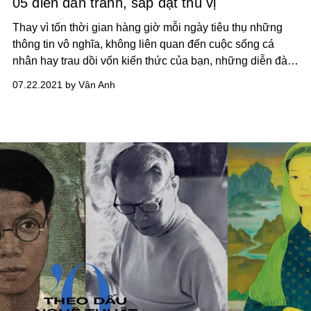
05 diễn đàn tranh, sắp đặt thú vị
Thay vì tốn thời gian hàng giờ mỗi ngày tiêu thụ những
thông tin vô nghĩa, không liên quan đến cuộc sống cá
nhân hay trau dồi vốn kiến thức của bạn, những diễn đàn
nghệ thuật dưới đây là gợi ý thú vị để bạn bước gần hơn
07.22.2021 by Vân Anh
đến thế giới nghệ thuật, và để khoảng thời gian sử dụng
mạng xã hội mang lại những trải nghiệm nghệ thuật độc
đáo.