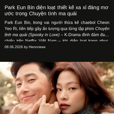
Park Eun Bin diện loạt thiết kế xa xỉ đáng mơ
ước trong Chuyện tình ma quái
Park Eun Bin, trong vai người thừa kế chaebol Cheon
Yeo Ri, liên tiếp gây ấn tượng qua từng tập phim
Chuyện
tình ma quái (Spooky in Love)
– K-Drama đình đám đang
chiếu trên Netflix Việt Nam – khi diện loạt trang phục,
đồng hồ & trang sức xa xỉ tương xứng với địa vị trên màn
08.06.2026 by Hennrieee
ảnh nhỏ: từ Hermès, LOEWE cho đến Jaeger-LeCoultre,
Chaumet, Chopard…