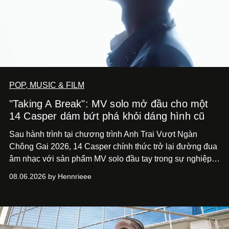
POP, MUSIC & FILM
"Taking A Break": MV solo mở đầu cho một
14 Casper dám bứt phá khỏi dáng hình cũ
Sau hành trình tại chương trình Anh Trai Vượt Ngàn
Chông Gai 2026, 14 Casper chính thức trở lại đường đua
âm nhạc với sản phẩm MV solo đầu tay trong sự nghiệp -
“Taking A Break”
. Đây không chỉ là sản phẩm đánh dấu
08.06.2026 by Hennrieee
bước chuyển mình của 14 Casper sau chương trình, mà
còn mở ra một chương mới trong hành trình nghệ thuật
của nam nghệ sĩ khi lần đầu tiên anh trình làng một MV
solo được đầu tư toàn diện từ sáng tác, sản xuất, trình