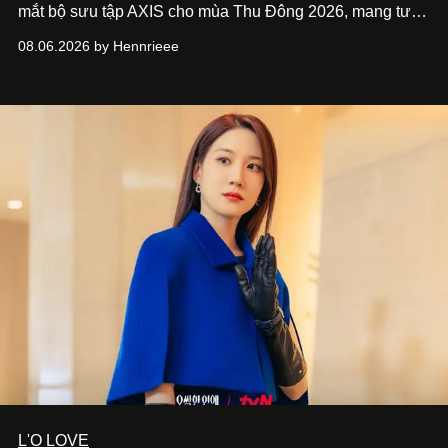
mắt bộ sưu tập AXIS cho mùa Thu Đông 2026, mang tư
duy thiết kế tiên phong, tái định nghĩa trải nghiệm du lịch
08.06.2026 by Hennrieee
và phong cách sống hiện đại bằng thiết kế sắc nét, chuẩn
xác gắn liền với tính thẩm mỹ toàn cầu.
L'O LOVE