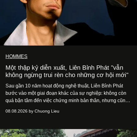
HOMMES
Một thập kỷ diễn xuất, Liên Bỉnh Phát "vẫn
không ngừng trui rèn cho những cơ hội mới"
Sau gần 10 năm hoạt động nghệ thuật, Liên Bỉnh Phát
bước vào một giai đoạn khác của sự nghiệp: không còn
quá bận tâm đến việc chứng minh bản thân, nhưng cũng
chưa bao giờ thôi khao khát được làm nghề. Từ hai bộ
08.08.2026 by Chuong Lieu
phim điện ảnh trong nửa đầu 2026 đến hành trình trở lại
với
Running Man Vietnam
, nam diễn viên nhìn công việc
bằng một tâm thế điềm tĩnh hơn. Anh tiếp tục học hỏi, trau