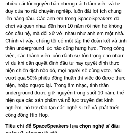
nhiều cái tôi nguyên bản nhưng cách làm việc và tư
duy của họ rất chuyên nghiệp, luôn đặt lợi ích chung
lên hàng đầu. Các anh em trong SpaceSpeakers đã
chơi và quen nhau đến hơn 10 năm rồi nên họ không
còn câu nệ, mà đối xử với nhau như anh em một nhà.
Chính vì vậy, chúng tôi có một tập thể đoàn kết và tinh
thần underground lúc nào cũng hừng hực. Trong công
việc, các thành viên luôn dành sự tôn trọng cho nhau:
ví dụ khi cần quyết định đầu tư hay quyết định thực
hiện chiến dịch nào đó, mọi người sẽ cùng vote, nếu
vượt quá 50% phiếu đồng thuận thì việc đó được thực
hiện, hoặc ngược lại. Trong âm nhạc, tinh thần
underground được giữ nguyên trong suốt 10 năm, thể
hiện qua các sản phẩm và nỗ lực truyền đạt kinh
nghiệm, hỗ trợ đào tạo các nghệ sĩ trẻ và phát triển
cộng đồng Hip Hop.
Tiêu chí để SpaceSpeakers lựa chọn nghệ sĩ đầu