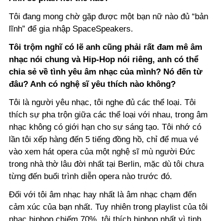
Tôi đang mong chờ gặp được một bạn nữ nào đủ “bản
lĩnh” để gia nhập SpaceSpeakers.
Tôi trộm nghĩ có lẽ anh cũng phải rất đam mê âm
nhạc nói chung và Hip-Hop nói riêng, anh có thể
chia sẻ về tình yêu âm nhạc của mình? Nó đến từ
đâu? Anh có nghệ sĩ yêu thích nào không?
Tôi là người yêu nhạc, tôi nghe đủ các thể loại. Tôi
thích sự pha trộn giữa các thể loại với nhau, trong âm
nhạc không có giới hạn cho sự sáng tạo. Tôi nhớ có
lần tôi xếp hàng đến 5 tiếng đồng hồ, chỉ để mua vé
vào xem hát opera của một nghệ sĩ mù người Đức
trong nhà thờ lâu đời nhất tại Berlin, mặc dù tôi chưa
từng đến buổi trình diễn opera nào trước đó.
Đối với tôi âm nhạc hay nhất là âm nhạc chạm đến
cảm xúc của bạn nhất. Tuy nhiên trong playlist của tôi
nhạc hiphop chiếm 70%, tôi thích hiphop nhất vì tinh