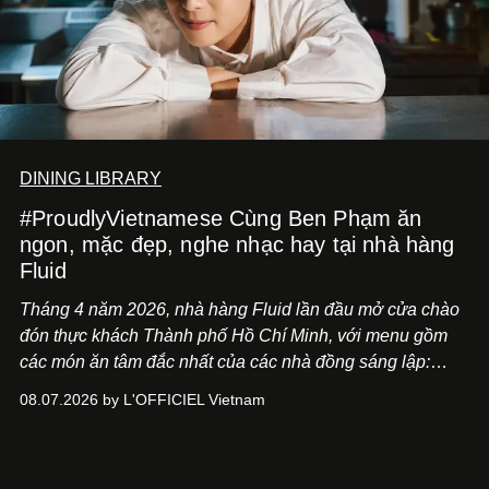
DINING LIBRARY
#ProudlyVietnamese Cùng Ben Phạm ăn
ngon, mặc đẹp, nghe nhạc hay tại nhà hàng
Fluid
Tháng 4 năm 2026, nhà hàng Fluid lần đầu mở cửa chào
đón thực khách Thành phố Hồ Chí Minh, với menu gồm
các món ăn tâm đắc nhất của các nhà đồng sáng lập:
Giám đốc sáng tạo Ben Phạm và chef Thạch Tạ. Những
08.07.2026 by L'OFFICIEL Vietnam
món ăn đa dạng từ Á đến Âu nhanh chóng được yêu thích
nhờ cảm giác ngon miệng, thoải mái và cả khả năng
mang đến niềm vui cho thực khách.