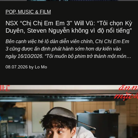
POP, MUSIC & FILM
NSX “Chị Chị Em Em 3" Will Vũ: “Tôi chọn Kỳ
Duyên, Steven Nguyễn không vì độ nổi tiếng”
Bên cạnh việc hé lộ dàn diễn viên chính,
Chị Chị Em Em
3
cũng được ấn định phát hành sớm hơn dự kiến vào
ngày 16/10/2026. “Tôi muốn bộ phim trở thành một món
quà, đồng thời thể hiện sự trân trọng và tôn vinh phụ nữ
08.07.2026 by Lo Mo
Việt Nam”, NSX Will Vũ cho biết.