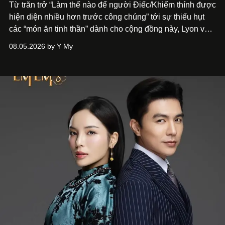
Từ trăn trở “Làm thế nào để người Điếc/Khiếm thính được
hiện diện nhiều hơn trước công chúng” tới
sự thiếu hụt
các “món ăn tinh thần” dành cho cộng đồng này, Lyon và
Phương đã quyết tâm biến ý tưởng công diễn một tác
08.05.2026 by Y My
phẩm múa đương đại thành hiện thực, mang tên Lắng
Nghe Điểm Chạm.