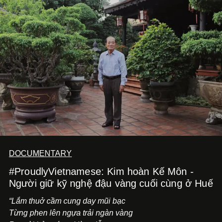
dồi và chờ đợi những vai diễn đủ sức đưa mình đến
những vùng đất mới. Ở tuổi ngoài 30, điều anh theo đuổi
không phải những đích đến quá lớn, mà là khả năng luôn
tiến về phía trước.
DOCUMENTARY
#ProudlyVietnamese: Kim hoàn Kế Môn -
Người giữ kỹ nghệ đậu vàng cuối cùng ở Huế
“Lắm thuở cầm cung day mũi bạc
Từng phen lên ngựa trải ngàn vàng