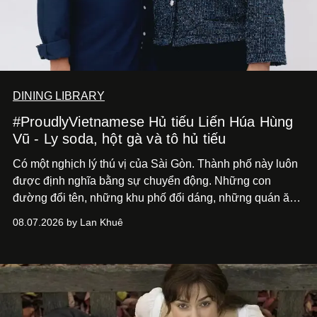
DINING LIBRARY
#ProudlyVietnamese Hủ tiếu Liến Húa Hùng
Vũ - Ly soda, hột gà và tô hủ tiếu
Có một nghịch lý thú vị của Sài Gòn. Thành phố này luôn
được định nghĩa bằng sự chuyển động. Những con
đường đổi tên, những khu phố đổi dáng, những quán ăn
mở ra rồi biến mất chỉ sau vài mùa mưa. Người ta luôn
08.07.2026 by Lan Khuê
nói về cái mới, về xu hướng tiếp theo, về những điều
đáng để trải nghiệm trước khi chúng trở nên lỗi thời.