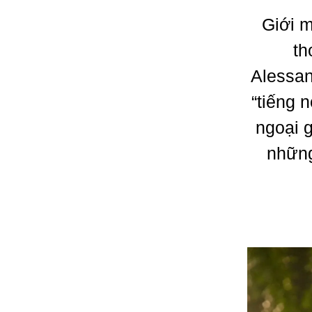
Giới m
th
Alessan
“tiếng 
ngoại g
những