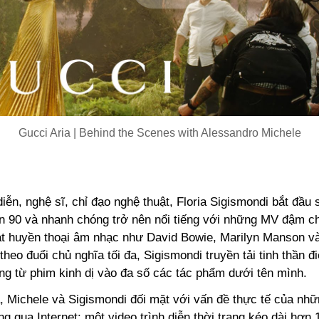
Play
Video
Gucci Aria | Behind the Scenes with Alessandro Michele
iễn, nghệ sĩ, chỉ đạo nghệ thuật, Floria Sigismondi bắt đầu
ên 90 và nhanh chóng trở nên nổi tiếng với những MV đậm ch
ạt huyền thoại âm nhạc như David Bowie, Marilyn Manson và
theo đuổi chủ nghĩa tối đa, Sigismondi truyền tải tinh thần đ
ng từ phim kinh dị vào đa số các tác phẩm dưới tên mình.
a, Michele và Sigismondi đối mặt với vấn đề thực tế của nh
ang qua Internet: một video trình diễn thời trang kéo dài hơn 