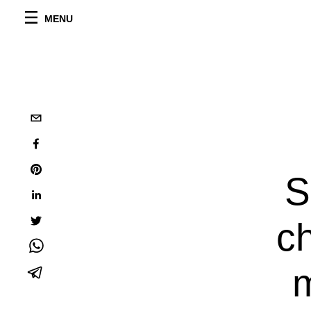
MENU
S
c
m