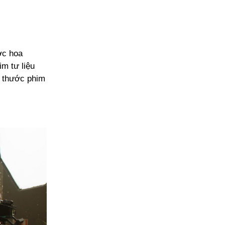
ớc hoa
m tư liệu
o thước phim