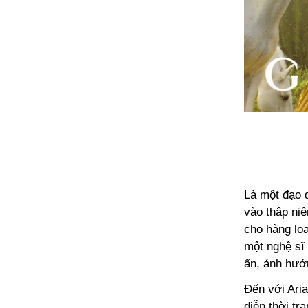
Là một đạo d
vào thập ni
cho hàng lo
một nghệ sĩ 
ẩn, ảnh hưở
Đến với Ari
diễn thời tr