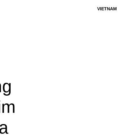
VIETNAM
ng
im
ia