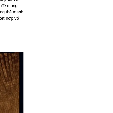
, để mang
ững thế mạnh
ết hợp với