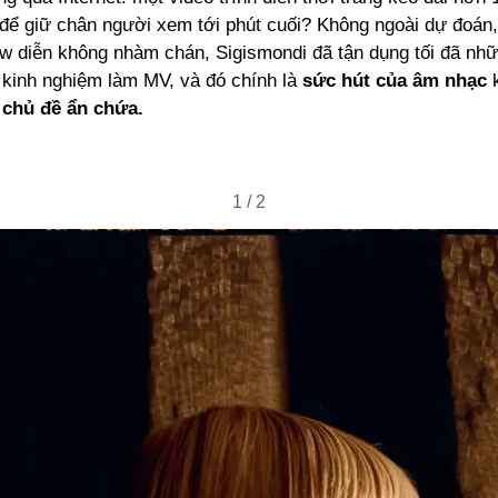
 để giữ chân người xem tới phút cuối? Không ngoài dự đoán
w diễn không nhàm chán, Sigismondi đã tận dụng tối đã nh
 kinh nghiệm làm MV, và đó chính là
sức hút của âm nhạc
k
 chủ đề ẩn chứa.
1
/
2