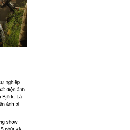
 sự nghiệp
ất điện ảnh
 Björk. Là
iện ảnh bí
ững show
15 phút và