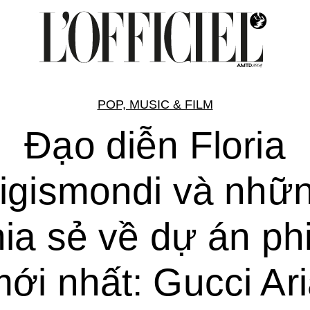
POP, MUSIC & FILM
Đạo diễn Floria
igismondi và nhữ
hia sẻ về dự án ph
ới nhất: Gucci Ar