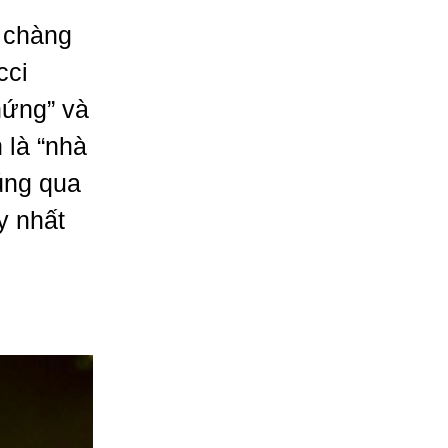
i chàng
cci
hứng” và
 là “nhà
húng qua
y nhất