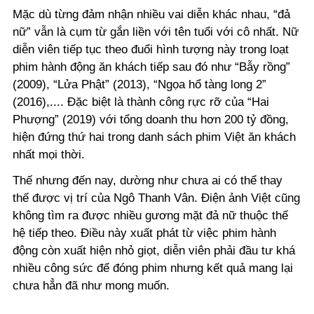
Mặc dù từng đảm nhận nhiều vai diễn khác nhau, “đả
nữ” vẫn là cụm từ gắn liền với tên tuổi với cô nhất. Nữ
diễn viên tiếp tục theo đuổi hình tượng này trong loạt
phim hành động ăn khách tiếp sau đó như “Bẫy rồng”
(2009), “Lửa Phật” (2013), “Ngọa hổ tàng long 2”
(2016),.... Đặc biệt là thành công rực rỡ của “Hai
Phượng” (2019) với tổng doanh thu hơn 200 tỷ đồng,
hiện đứng thứ hai trong danh sách phim Việt ăn khách
nhất mọi thời.
Thế nhưng đến nay, dường như chưa ai có thể thay
thế được vị trí của Ngô Thanh Vân. Điện ảnh Việt cũng
không tìm ra được nhiều gương mặt đả nữ thuộc thế
hệ tiếp theo. Điều này xuất phát từ việc phim hành
động còn xuất hiện nhỏ giọt, diễn viên phải đầu tư khá
nhiều công sức để đóng phim nhưng kết quả mang lại
chưa hẳn đã như mong muốn.