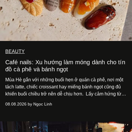
BEAUTY
Café nails: Xu hướng làm móng dành cho tín
đồ cà phê và bánh ngọt
Mùa Hè gắn với những buổi hẹn ở quán cà phê, nơi một
tách latte, chiếc croissant hay miếng bánh ngọt cũng đủ
khiến buổi chiều trở nên dễ chịu hơn.
Lấy cảm hứng từ
cà phê, bánh nướng và các món tráng miệng, café nails
08.08.2026 by Ngọc Linh
sử dụng bảng màu nâu sữa, kem, trắng ngà cùng những
chi tiết đắp nổi để tái hiện không gian quen thuộc của
quán cà phê. Dưới đây là những mẫu nail được yêu thích
nhất của xu hướng này.