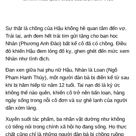
Sự thật là chồng của Hậu không hề quan tâm đến vợ.
Trái lại, anh đem hết trái tim gửi tặng cho bạn học
Nhàn (Phương Anh Đào) bất kể cô đã có chồng. Điều
đó khiến Hậu đem lòng đố kỵ, ghen ghét đến mức xem
Nhàn như tình địch.
Đan xen giữa hai phụ nữ Hậu, Nhàn là Loan (Ngô
Phạm Hạnh Thúy), một người đàn bà bị điên kể từ sau
khi bị hãm hiếp từ năm 12 tuổi. Tai nạn đó là ký ức
không thể nào quên, khiến cô trở nên bấn loạn, hàng
ngày sống trong nỗi cô đơn và sự ghẻ lạnh của người
dân xóm làng.
Xuyên suốt tác phẩm, ba nhân vật dường như không
có tiếng nói trong chính xã hội họ đang sống. Họ thực
chất cũng chỉ là những người đàn bà bị chồng ruồng