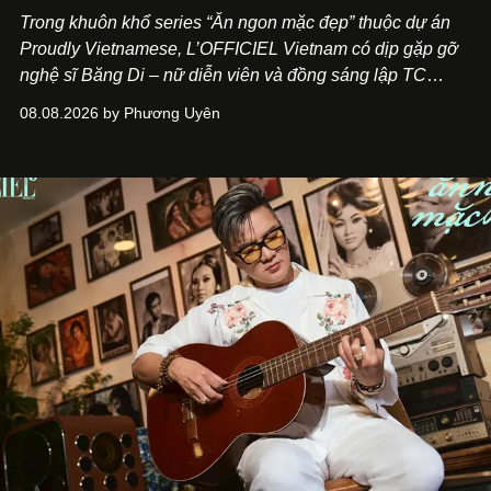
Trong khuôn khổ series “Ăn ngon mặc đẹp” thuộc dự án
Proudly Vietnamese, L’OFFICIEL Vietnam có dịp gặp gỡ
nghệ sĩ Băng Di – nữ diễn viên và đồng sáng lập TC
ASIA, đơn vị đứng sau các thương hiệu BÀ BAR, MOTLY
08.08.2026 by Phương Uyên
Kitchen Bar và SALEM tại TP.HCM.