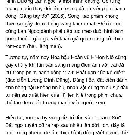
Ninh Dương Lan Ngọc là một minh chứng. Cô từng
mong muốn thay đổi hình tượng đả nữ với phim hành
động “Găng tay đỏ” (2016). Song, tác phẩm không
thực sự gây được tiếng vang khi ra mắt. Để rồi cuối
cùng Lan Ngọc đành phải tiếp tục theo đuổi hình ảnh
quen thuộc, gần gũi với khán giả qua những bộ phim
rom-com (hài, lãng mạn).
Tương tự, năm nay Hoa hậu Hoàn vũ H'Hen Niê cũng
gây chú ý khi lấn sân sang mảng điện ảnh với vai đả
nữ trong phim hành động “578: Phát đạn của kẻ điên”
(đạo diễn Lương Đình Dũng). Đáng tiếc, đất diễn dành
cho nàng hậu không nhiều, nhân vật cũng thiếu sự đầu
tư nên sự xuất hiện của H’Hen Niê trong phim chưa
thể tạo được ấn tượng mạnh với người xem.
Hiện tại, mọi tia hy vọng đề đổ dồn vào "Thanh Sói".
Bất ngờ tuyên bố ra rạp sau nhiều lần dời lịch, đây là
một trong những dự án phim hành động Việt được chờ