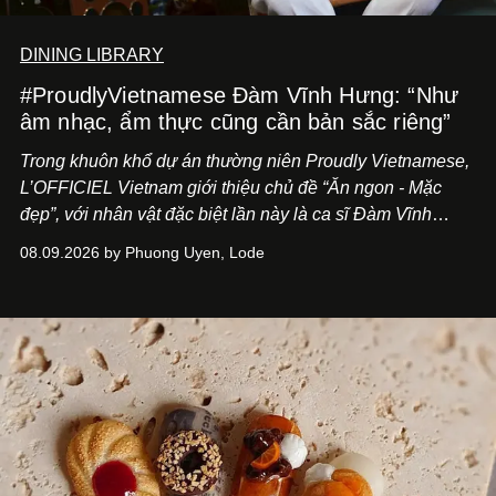
DINING LIBRARY
#ProudlyVietnamese Đàm Vĩnh Hưng: “Như
âm nhạc, ẩm thực cũng cần bản sắc riêng”
Trong khuôn khổ dự án thường niên Proudly Vietnamese,
L’OFFICIEL Vietnam giới thiệu chủ đề “Ăn ngon - Mặc
đẹp”, với nhân vật đặc biệt lần này là ca sĩ Đàm Vĩnh
Hưng. Đầu năm 2026, anh chính thức khai trương Tiệm
08.09.2026 by Phuong Uyen, Lode
Cà Phê Cà Pháo mang dấu ấn Indochine hoài niệm, thu
hút nhiều thực khách ghé thăm.