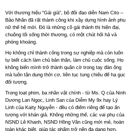
Với thương hiệu "Gái già", bộ đôi đạo diễn Nam Cito –
Bảo Nhân đã rất thành công khi xây dựng hình ảnh phụ
nữ thế hệ mới. Đó là những cô gái thành thị hiện đại,
chuộng lối sống thời thượng, có một chút hối hả và
phóng khoáng.
Họ không chỉ thành công trong sự nghiệp mà còn luôn
tự biết cách làm chủ bản thân, làm chủ cuộc sống. Họ
không biến mình trở thành quân cờ trong tay đàn ông
mà luôn tận dụng thời cơ, liên tục tung chiêu để hạ gục
đối tượng.
Trong loạt phim, ba nhân vật chính - từ Ms. Q của Ninh
Dương Lan Ngọc, Linh San của Diễm My 9x hay Lý
Linh của Kaity Nguyễn - đều có điểm riêng để tạo ấn
tượng với khán giả. Không những thế, các vai phụ của
NSND Lê Khanh, NSND Hồng Vân cũng mới mẻ, hoàn
toàn khác biệt, giúp tác phẩm trở nên đa dạng hơn.