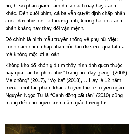
bỏ, bị số phận giam cầm dù là cách này hay cách
khác. Đến cuối phim, cả ba vẫn quyết định chấp nhận
cuộc đời như một lẽ thường tình, không hề tìm cách
phản kháng hay thay đổi vận mệnh.
Đó chính là hình mẫu truyền thống về phụ nữ Việt:
Luôn cam chịu, chấp nhận nỗi đau để vượt qua tất cả
mà không một lời ai oán.
Không khó để khán giả tìm thấy hình ảnh quen thuộc
này qua các bộ phim như “Trăng nơi đáy giếng” (2008),
Mẹ chồng” (2017), “Vợ ba” (2018),… Hay là 12 năm
trước, một tác phẩm khác chuyển thể từ truyện ngắn
Nguyễn Ngọc Tư là “Cánh đồng bất tận” (2010) cũng
mang đến cho người xem cảm giác tương tự.