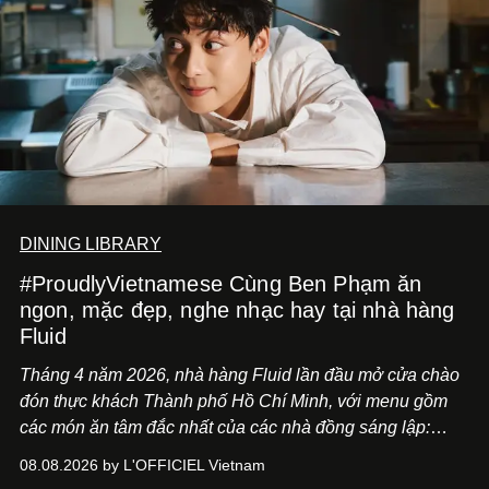
DINING LIBRARY
#ProudlyVietnamese Cùng Ben Phạm ăn
ngon, mặc đẹp, nghe nhạc hay tại nhà hàng
Fluid
Tháng 4 năm 2026, nhà hàng Fluid lần đầu mở cửa chào
đón thực khách Thành phố Hồ Chí Minh, với menu gồm
các món ăn tâm đắc nhất của các nhà đồng sáng lập:
Giám đốc sáng tạo Ben Phạm và chef Thạch Tạ. Những
08.08.2026 by L'OFFICIEL Vietnam
món ăn đa dạng từ Á đến Âu nhanh chóng được yêu thích