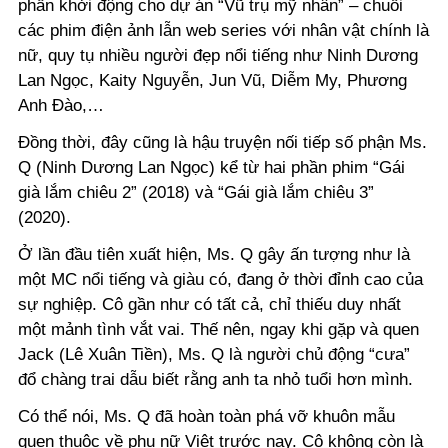
phần khởi động cho dự án “Vũ trụ mỹ nhân” – chuỗi
các phim điện ảnh lẫn web series với nhân vật chính là
nữ, quy tụ nhiều người đẹp nổi tiếng như Ninh Dương
Lan Ngọc, Kaity Nguyễn, Jun Vũ, Diễm My, Phương
Anh Đào,…
Đồng thời, đây cũng là hậu truyện nối tiếp số phận Ms.
Q (Ninh Dương Lan Ngọc) kể từ hai phần phim “Gái
già lắm chiêu 2” (2018) và “Gái già lắm chiêu 3”
(2020).
Ở lần đầu tiên xuất hiện, Ms. Q gây ấn tượng như là
một MC nổi tiếng và giàu có, đang ở thời đỉnh cao của
sự nghiệp. Cô gần như có tất cả, chỉ thiếu duy nhất
một mảnh tình vắt vai. Thế nên, ngay khi gặp và quen
Jack (Lê Xuân Tiền), Ms. Q là người chủ động “cưa”
đổ chàng trai dẫu biết rằng anh ta nhỏ tuổi hơn mình.
Có thể nói, Ms. Q đã hoàn toàn phá vỡ khuôn mẫu
quen thuộc về phụ nữ Việt trước nay. Cô không còn là