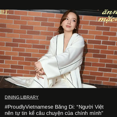
nhờ cảm giác ngon miệng, thoải mái và cả khả năng
mang đến niềm vui cho thực khách.
DINING LIBRARY
#ProudlyVietnamese Băng Di: “Người Việt
nên tự tin kể câu chuyện của chính mình"