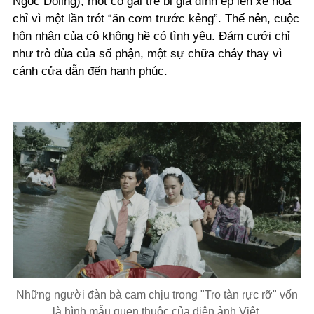
Ngọc Doling), một cô gái trẻ bị gia đình ép lên xe hoa
chỉ vì một lần trót “ăn cơm trước kẻng”. Thế nên, cuộc
hôn nhân của cô không hề có tình yêu. Đám cưới chỉ
như trò đùa của số phận, một sự chữa cháy thay vì
cánh cửa dẫn đến hạnh phúc.
Những người đàn bà cam chịu trong "Tro tàn rực rỡ" vốn
là hình mẫu quen thuộc của điện ảnh Việt.