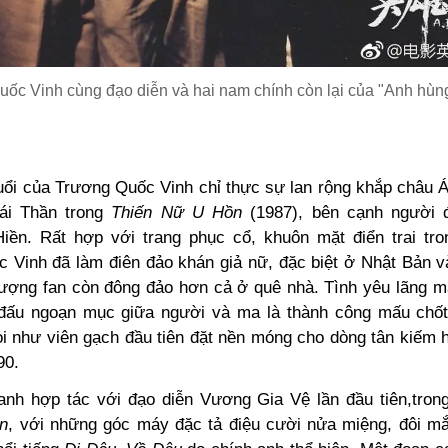
ốc Vinh cùng đạo diễn và hai nam chính còn lại của "Anh hùn
uổi của Trương Quốc Vinh chỉ thực sự lan rộng khắp châu Á
hái Thần trong
Thiến Nữ U Hồn
(1987), bên cạnh người 
ền. Rất hợp với trang phục cổ, khuôn mặt điển trai tr
 Vinh đã làm điên đảo khán giả nữ, đặc biệt ở Nhật Bản 
lượng fan còn đông đảo hơn cả ở quê nhà. Tình yêu lãng 
đấu ngoạn mục giữa người và ma là thành công mấu chố
i như viên gạch đầu tiên đặt nền móng cho dòng tân kiếm hi
90.
nh hợp tác với đạo diễn Vương Gia Vệ lần đầu tiên,tro
n
, với những góc máy đặc tả điệu cười nửa miệng, đôi mắt