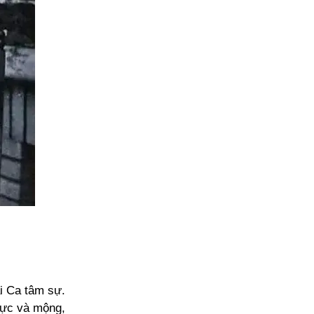
ải Ca tâm sự.
thực và mộng,