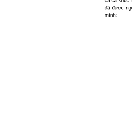
cả ca khúc 
đã được ng
mình: