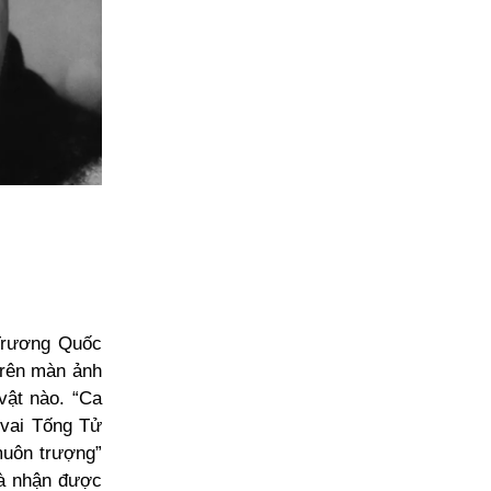
Trương Quốc
trên màn ảnh
vật nào. “Ca
 vai Tống Tử
muôn trượng”
và nhận được