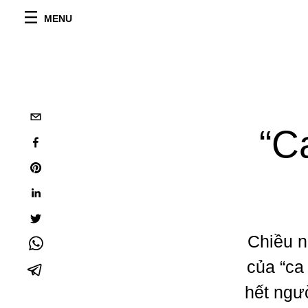
MENU
“C
Chiều n
của “ca
hết ngư