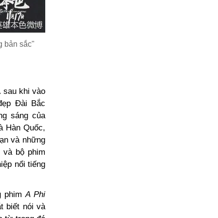
g bản sắc"
 sau khi vào
đẹp Đài Bắc
ong sáng của
và Hàn Quốc,
mạn và những
t và bộ phim
ệp nổi tiếng
ng phim
A Phi
 biết nói và