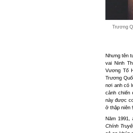
Trương Qu
Nhưng tên t
vai Ninh T
Vương Tổ Hi
Trương Quốc
nơi anh có 
cảnh chiến 
này được co
ở thập niên 
Năm 1991, a
Chính Truyệ