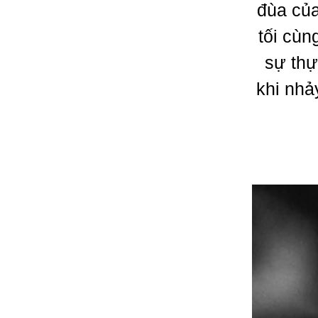
đùa của
tối cùn
sự thự
khi nhả