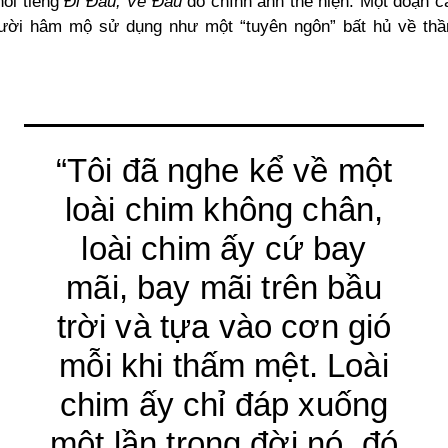
nổi tiếng
Đi Đâu, Về Đâu
do chính anh thể hiện. Một đoạn ca
ười hâm mộ sử dụng như một “tuyên ngôn” bất hủ về thầ
“Tôi đã nghe kể về một
loài chim không chân,
loài chim ấy cứ bay
mãi, bay mãi trên bầu
trời và tựa vào cơn gió
mỗi khi thấm mệt. Loài
chim ấy chỉ đáp xuống
một lần trong đời nó, đó