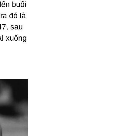
đến buổi
ra đó là
47, sau
al xuống