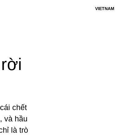
VIETNAM
rời
cái chết
, và hầu
ỉ là trò