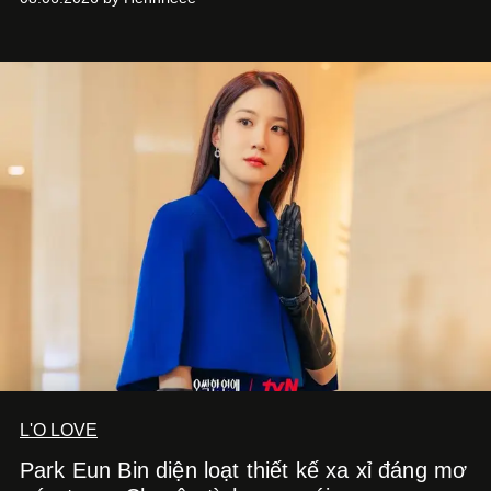
và phong cách sống hiện đại bằng thiết kế sắc nét, chuẩn
xác gắn liền với tính thẩm mỹ toàn cầu.
L'O LOVE
Park Eun Bin diện loạt thiết kế xa xỉ đáng mơ