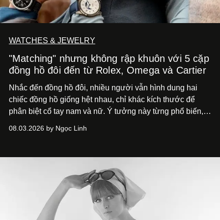
WATCHES & JEWELRY
"Matching" nhưng không rập khuôn với 5 cặp
đồng hồ đôi đến từ Rolex, Omega và Cartier
Nhắc đến đồng hồ đôi, nhiều người vẫn hình dung hai
chiếc đồng hồ giống hệt nhau, chỉ khác kích thước để
phân biệt cổ tay nam và nữ. Ý tưởng này từng phổ biến,
song cũng vô tình khiến khái niệm đồng hồ đôi trở nên
08.03.2026 by Ngọc Linh
khá rập khuôn. Nói lời tạm biết hai phiên bản nam nữ
giống nhau y đúc, các nhà chế tác hiện này không còn
mải miết tìm kiếm sự đồng nhất tuyệt đối. Họ để những
đường nét, tỷ lệ và bảng màu nối liền hai thiết kế, dù mỗi
phiên bản vẫn mang linh hồn riêng.