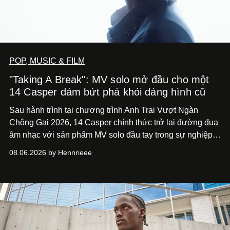
POP, MUSIC & FILM
"Taking A Break": MV solo mở đầu cho một
14 Casper dám bứt phá khỏi dáng hình cũ
Sau hành trình tại chương trình Anh Trai Vượt Ngàn
Chông Gai 2026, 14 Casper chính thức trở lại đường đua
âm nhạc với sản phẩm MV solo đầu tay trong sự nghiệp -
“Taking A Break”
. Đây không chỉ là sản phẩm đánh dấu
08.06.2026 by Hennrieee
bước chuyển mình của 14 Casper sau chương trình, mà
còn mở ra một chương mới trong hành trình nghệ thuật
của nam nghệ sĩ khi lần đầu tiên anh trình làng một MV
solo được đầu tư toàn diện từ sáng tác, sản xuất, trình
diễn đến hình ảnh.