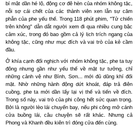
bí mật dần hé lộ, động cơ đê hèn của nhóm không tặc,
nỗi sợ cái chết của các thành viên xen lẫn sự căm
phẫn của phe yếu thế. Trong 118 phút phim, "Tử chiến
trên không" dẫn dắt người xem đi qua nhiều cung bậc
cảm xúc, trong đó bao gồm cả lý lịch trích ngang của
không tặc, cũng như mục đích và vai trò của kẻ cầm
đầu.
Ở khía cạnh đối nghịch với nhóm không tặc, phe ta tuy
đông nhưng gần như yếu thế về mặt tư tưởng, chỉ
những cảnh vệ như Bình, Sơn... mới đủ dũng khí đối
mặt. Nhờ những hành động dứt khoát, đáp trả điên
cuồng, phe ta mới dần lấy lại vị thế và tiến về đích.
Trong số này, vai trò của phi công hết sức quan trọng.
Bởi là người lèo lái chuyến bay, nếu phi công mở cánh
cửa buồng lái, câu chuyện sẽ rất khác. Nhưng cả
Phong và Khanh đều kiên trì đóng cửa đến cùng.