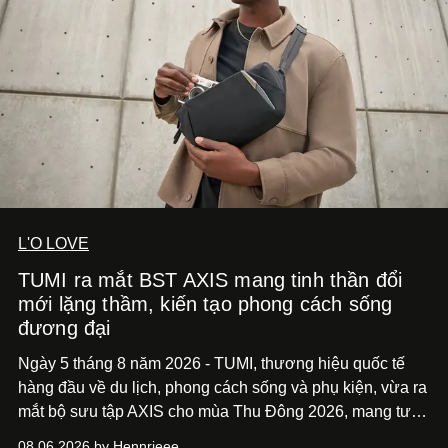
L'O LOVE
TUMI ra mắt BST AXIS mang tinh thần đổi
mới lặng thầm, kiến tạo phong cách sống
đương đại
Ngày 5 tháng 8 năm 2026 - TUMI, thương hiệu quốc tế
hàng đầu về du lịch, phong cách sống và phụ kiện, vừa ra
mắt bộ sưu tập AXIS cho mùa Thu Đông 2026, mang tư
duy thiết kế tiên phong, tái định nghĩa trải nghiệm du lịch
08.06.2026 by Hennrieee