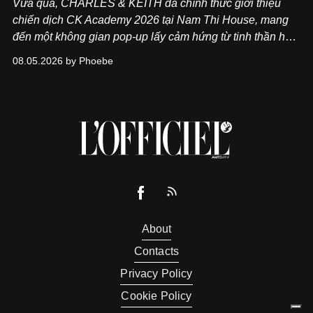
Vừa qua, CHARLES & KEITH đã chính thức giới thiệu
chiến dịch CK Academy 2026 tại Nam Thi House, mang
đến một không gian pop-up lấy cảm hứng từ tinh thần học
đường hiện đại, nơi thời trang, sáng tạo và phong cách
08.05.2026 by Phoebe
sống của thế hệ Gen Z giao thoa trong một trải nghiệm đa
giác quan.
About
Contacts
Privacy Policy
Cookie Policy