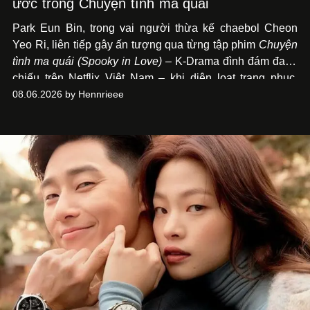
ước trong Chuyện tình ma quái
Park Eun Bin, trong vai người thừa kế chaebol Cheon
Yeo Ri, liên tiếp gây ấn tượng qua từng tập phim
Chuyện
tình ma quái (Spooky in Love)
– K-Drama đình đám đang
chiếu trên Netflix Việt Nam – khi diện loạt trang phục,
đồng hồ & trang sức xa xỉ tương xứng với địa vị trên màn
08.06.2026 by Hennrieee
ảnh nhỏ: từ Hermès, LOEWE cho đến Jaeger-LeCoultre,
Chaumet, Chopard…