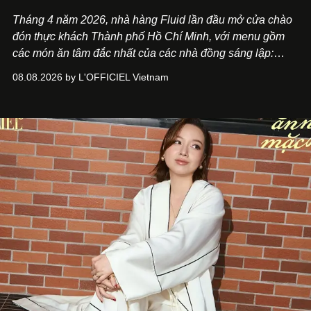
Tháng 4 năm 2026, nhà hàng Fluid lần đầu mở cửa chào
đón thực khách Thành phố Hồ Chí Minh, với menu gồm
các món ăn tâm đắc nhất của các nhà đồng sáng lập:
Giám đốc sáng tạo Ben Phạm và chef Thạch Tạ. Những
08.08.2026 by L'OFFICIEL Vietnam
món ăn đa dạng từ Á đến Âu nhanh chóng được yêu thích
nhờ cảm giác ngon miệng, thoải mái và cả khả năng
mang đến niềm vui cho thực khách.