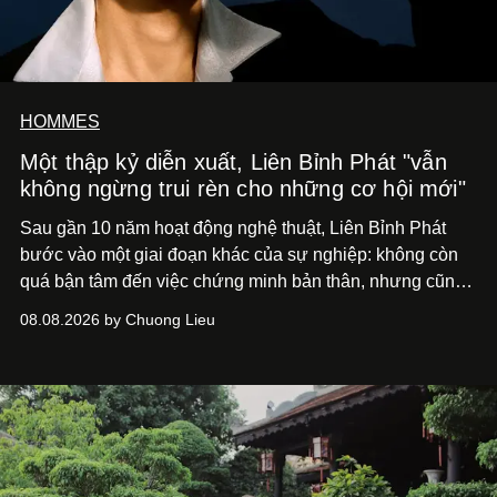
HOMMES
Một thập kỷ diễn xuất, Liên Bỉnh Phát "vẫn
không ngừng trui rèn cho những cơ hội mới"
Sau gần 10 năm hoạt động nghệ thuật, Liên Bỉnh Phát
bước vào một giai đoạn khác của sự nghiệp: không còn
quá bận tâm đến việc chứng minh bản thân, nhưng cũng
chưa bao giờ thôi khao khát được làm nghề. Từ hai bộ
08.08.2026 by Chuong Lieu
phim điện ảnh trong nửa đầu 2026 đến hành trình trở lại
với
Running Man Vietnam
, nam diễn viên nhìn công việc
bằng một tâm thế điềm tĩnh hơn. Anh tiếp tục học hỏi, trau
dồi và chờ đợi những vai diễn đủ sức đưa mình đến
những vùng đất mới. Ở tuổi ngoài 30, điều anh theo đuổi
không phải những đích đến quá lớn, mà là khả năng luôn
tiến về phía trước.