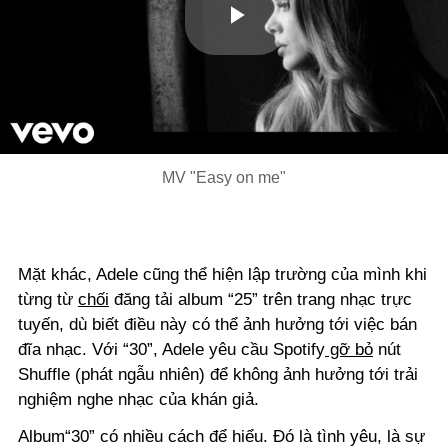
Play
Video
MV "Easy on me"
Mặt khác, Adele cũng thể hiện lập trường của mình khi
từng
từ
chối
đăng tải album “25” trên trang nhạc trực
tuyến, dù biết điều này có thể ảnh hưởng tới việc bán
đĩa nhạc. Với “30”, Adele yêu cầu Spotify
gỡ bỏ
nút
Shuffle (phát ngẫu nhiên) để không ảnh hưởng tới trải
nghiệm nghe nhạc của khán giả.
Album“30” có nhiều cách để hiểu. Đó là tình yêu, là sự