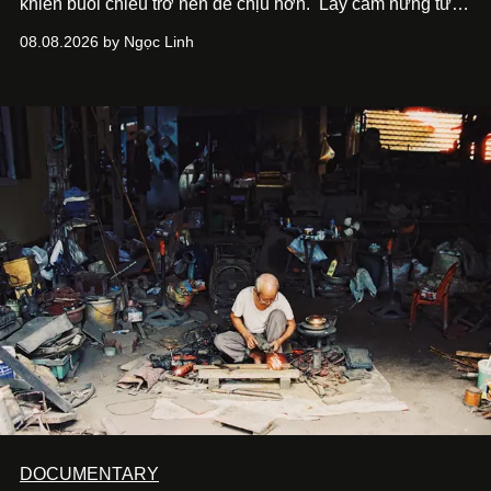
khiến buổi chiều trở nên dễ chịu hơn.
Lấy cảm hứng từ
cà phê, bánh nướng và các món tráng miệng, café nails
08.08.2026 by Ngọc Linh
sử dụng bảng màu nâu sữa, kem, trắng ngà cùng những
chi tiết đắp nổi để tái hiện không gian quen thuộc của
quán cà phê. Dưới đây là những mẫu nail được yêu thích
nhất của xu hướng này.
DOCUMENTARY