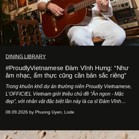
DINING LIBRARY
#ProudlyVietnamese Đàm Vĩnh Hưng: “Như
âm nhạc, ẩm thực cũng cần bản sắc riêng”
Trong khuôn khổ dự án thường niên Proudly Vietnamese,
L’OFFICIEL Vietnam giới thiệu chủ đề “Ăn ngon - Mặc
đẹp”, với nhân vật đặc biệt lần này là ca sĩ Đàm Vĩnh
Hưng. Đầu năm 2026, anh chính thức khai trương Tiệm
08.09.2026 by Phuong Uyen, Lode
Cà Phê Cà Pháo mang dấu ấn Indochine hoài niệm, thu
hút nhiều thực khách ghé thăm.