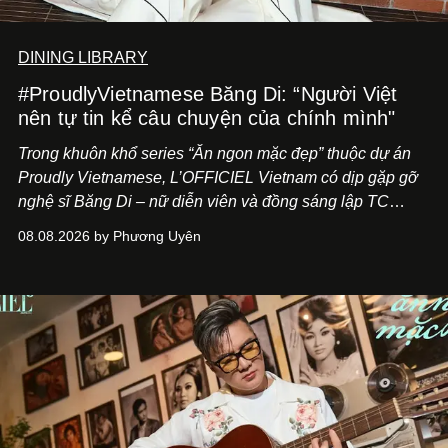
DINING LIBRARY
#ProudlyVietnamese Băng Di: “Người Việt
nên tự tin kể câu chuyện của chính mình"
Trong khuôn khổ series “Ăn ngon mặc đẹp” thuộc dự án
Proudly Vietnamese, L’OFFICIEL Vietnam có dịp gặp gỡ
nghệ sĩ Băng Di – nữ diễn viên và đồng sáng lập TC
ASIA, đơn vị đứng sau các thương hiệu BÀ BAR, MOTLY
08.08.2026 by Phương Uyên
Kitchen Bar và SALEM tại TP.HCM.