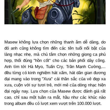
Masew không lựa chọn những thanh âm dễ dàng, do
đó anh cũng không tìm đến các tên tuổi nổi bật của
làng nhạc nhẹ, mà chú tâm chọn những giọng ca phù
hợp, thổi đúng "hồn cốt" cho các bản phối dày công.
Anh tìm tới Hà Myo, Tuấn Cry, Trần Mạnh Cường,...
đều từng có kinh nghiệm hát xẩm, hát dân gian đương
đại mang vào trong "Xưa" cái thần sắc của vẻ đẹp xa
xưa, cuộn với sự tươi trẻ, mới mẻ của dòng nhạc hiện
đại ngày nay. Lựa chọn của Masew được đánh giá rất
cao, chỉ sau một tuần ra mắt, hầu như các khúc nào
trong album đều có lượt xem vượt trên 100.000 lượt.