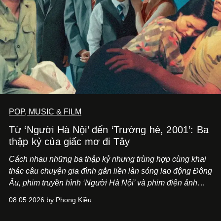
POP, MUSIC & FILM
Từ ‘Người Hà Nội’ đến ‘Trường hè, 2001’: Ba
thập kỷ của giấc mơ đi Tây
Cách nhau những ba thập kỷ nhưng trùng hợp cùng khai
thác câu chuyện gia đình gắn liền làn sóng lao động Đông
Âu, phim truyền hình ‘Người Hà Nội’ và phim điện ảnh
‘Trường hè, 2001’ trình hiện nhãn quan khác biệt về lựa
08.05.2026 by Phong Kiều
chọn một thuở thịnh hành.