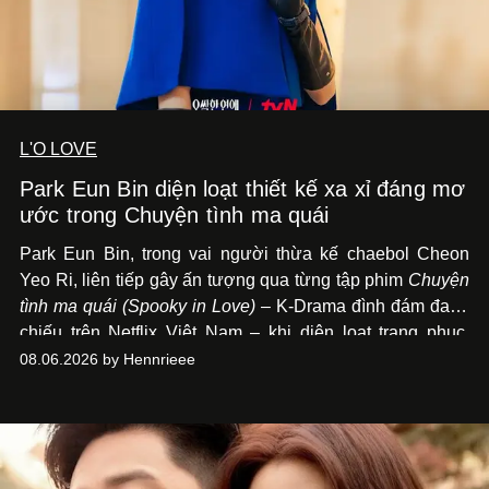
L'O LOVE
Park Eun Bin diện loạt thiết kế xa xỉ đáng mơ
ước trong Chuyện tình ma quái
Park Eun Bin, trong vai người thừa kế chaebol Cheon
Yeo Ri, liên tiếp gây ấn tượng qua từng tập phim
Chuyện
tình ma quái (Spooky in Love)
– K-Drama đình đám đang
chiếu trên Netflix Việt Nam – khi diện loạt trang phục,
đồng hồ & trang sức xa xỉ tương xứng với địa vị trên màn
08.06.2026 by Hennrieee
ảnh nhỏ: từ Hermès, LOEWE cho đến Jaeger-LeCoultre,
Chaumet, Chopard…