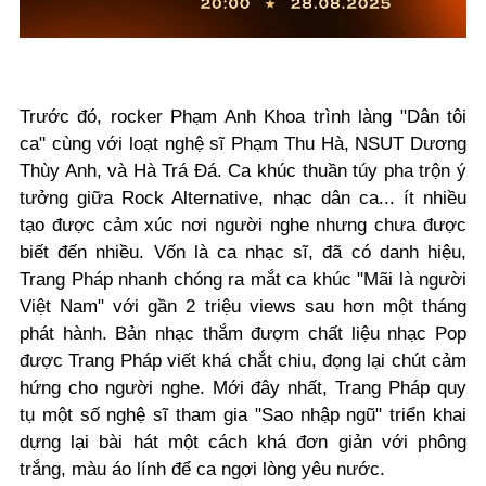
Trước đó, rocker Phạm Anh Khoa trình làng "Dân tôi
ca" cùng với loạt nghệ sĩ Phạm Thu Hà, NSUT Dương
Thùy Anh, và Hà Trá Đá. Ca khúc thuần túy pha trộn ý
tưởng giữa Rock Alternative, nhạc dân ca... ít nhiều
tạo được cảm xúc nơi người nghe nhưng chưa được
biết đến nhiều. Vốn là ca nhạc sĩ, đã có danh hiệu,
Trang Pháp nhanh chóng ra mắt ca khúc "Mãi là người
Việt Nam" với gần 2 triệu views sau hơn một tháng
phát hành. Bản nhạc thắm đượm chất liệu nhạc Pop
được Trang Pháp viết khá chắt chiu, đọng lại chút cảm
hứng cho người nghe. Mới đây nhất, Trang Pháp quy
tụ một số nghệ sĩ tham gia "Sao nhập ngũ" triển khai
dựng lại bài hát một cách khá đơn giản với phông
trắng, màu áo lính để ca ngợi lòng yêu nước.