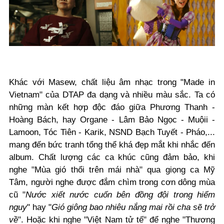
Khác với Masew, chất liệu âm nhạc trong "Made in
Vietnam" của DTAP đa dạng và nhiều màu sắc. Ta có
những màn kết hợp độc đáo giữa Phương Thanh -
Hoàng Bách, hay Organe - Lâm Bảo Ngọc - Muộii -
Lamoon, Tóc Tiên - Karik, NSND Bạch Tuyết - Pháo,...
mang đến bức tranh tổng thể khá đẹp mắt khi nhắc đến
album. Chất lượng các ca khúc cũng đảm bảo, khi
nghe "Mùa gió thổi trên mái nhà" qua giọng ca Mỹ
Tâm, người nghe được đắm chìm trong cơn dông mùa
cũ "
Nước xiết nước cuốn bên đồng đội trong hiểm
nguy
" hay "
Gió giông bao nhiêu nắng mai rồi cha sẽ trở
về
". Hoặc khi nghe "Việt Nam tử tế" để nghe "Thương