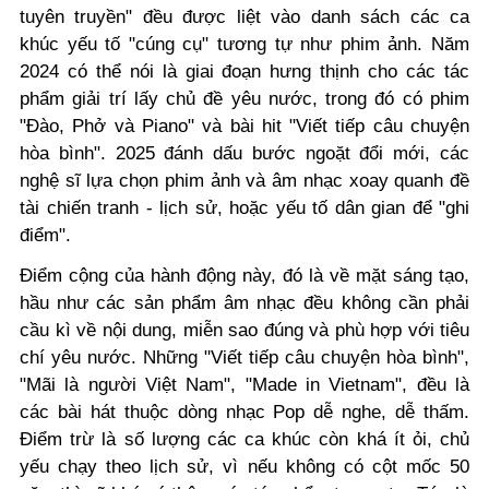
tuyên truyền" đều được liệt vào danh sách các ca
khúc yếu tố "cúng cụ" tương tự như phim ảnh. Năm
2024 có thể nói là giai đoạn hưng thịnh cho các tác
phẩm giải trí lấy chủ đề yêu nước, trong đó có phim
"Đào, Phở và Piano" và bài hit "Viết tiếp câu chuyện
hòa bình". 2025 đánh dấu bước ngoặt đổi mới, các
nghệ sĩ lựa chọn phim ảnh và âm nhạc xoay quanh đề
tài chiến tranh - lịch sử, hoặc yếu tố dân gian để "ghi
điểm".
Điểm cộng của hành động này, đó là về mặt sáng tạo,
hầu như các sản phẩm âm nhạc đều không cần phải
cầu kì về nội dung, miễn sao đúng và phù hợp với tiêu
chí yêu nước. Những "Viết tiếp câu chuyện hòa bình",
"Mãi là người Việt Nam", "Made in Vietnam", đều là
các bài hát thuộc dòng nhạc Pop dễ nghe, dễ thấm.
Điểm trừ là số lượng các ca khúc còn khá ít ỏi, chủ
yếu chạy theo lịch sử, vì nếu không có cột mốc 50