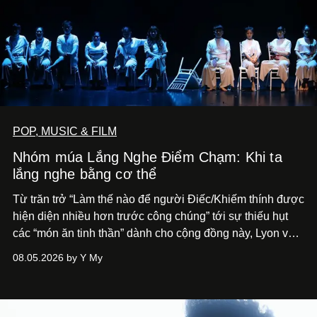
POP, MUSIC & FILM
Nhóm múa Lắng Nghe Điểm Chạm: Khi ta
lắng nghe bằng cơ thể
Từ trăn trở “Làm thế nào để người Điếc/Khiếm thính được
hiện diện nhiều hơn trước công chúng” tới
sự thiếu hụt
các “món ăn tinh thần” dành cho cộng đồng này, Lyon và
Phương đã quyết tâm biến ý tưởng công diễn một tác
08.05.2026 by Y My
phẩm múa đương đại thành hiện thực, mang tên Lắng
Nghe Điểm Chạm.