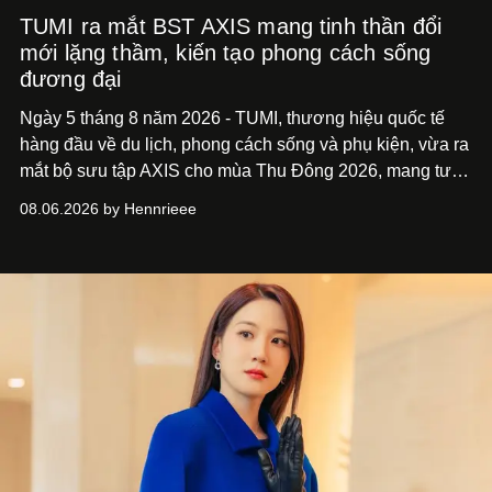
TUMI ra mắt BST AXIS mang tinh thần đổi
mới lặng thầm, kiến tạo phong cách sống
đương đại
Ngày 5 tháng 8 năm 2026 - TUMI, thương hiệu quốc tế
hàng đầu về du lịch, phong cách sống và phụ kiện, vừa ra
mắt bộ sưu tập AXIS cho mùa Thu Đông 2026, mang tư
duy thiết kế tiên phong, tái định nghĩa trải nghiệm du lịch
08.06.2026 by Hennrieee
và phong cách sống hiện đại bằng thiết kế sắc nét, chuẩn
xác gắn liền với tính thẩm mỹ toàn cầu.