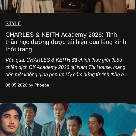
STYLE
CHARLES & KEITH Academy 2026: Tinh
thần học đường được tái hiện qua lăng kính
thời trang
Vừa qua, CHARLES & KEITH đã chính thức giới thiệu
chiến dịch CK Academy 2026 tại Nam Thi House, mang
đến một không gian pop-up lấy cảm hứng từ tinh thần học
đường hiện đại, nơi thời trang, sáng tạo và phong cách
08.05.2026 by Phoebe
sống của thế hệ Gen Z giao thoa trong một trải nghiệm đa
giác quan.