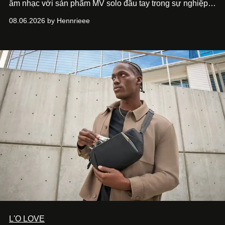
âm nhạc với sản phẩm MV solo đầu tay trong sự nghiệp -
“Taking A Break”
. Đây không chỉ là sản phẩm đánh dấu
08.06.2026 by Hennrieee
bước chuyển mình của 14 Casper sau chương trình, mà
còn mở ra một chương mới trong hành trình nghệ thuật
của nam nghệ sĩ khi lần đầu tiên anh trình làng một MV
solo được đầu tư toàn diện từ sáng tác, sản xuất, trình
diễn đến hình ảnh.
L'O LOVE