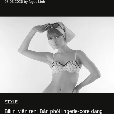
08.03.2026 by Ngọc Linh
khá rập khuôn. Nói lời tạm biết hai phiên bản nam nữ
giống nhau y đúc, các nhà chế tác hiện này không còn
mải miết tìm kiếm sự đồng nhất tuyệt đối. Họ để những
đường nét, tỷ lệ và bảng màu nối liền hai thiết kế, dù mỗi
phiên bản vẫn mang linh hồn riêng.
STYLE
Bikini viền ren: Bản phối lingerie-core đang