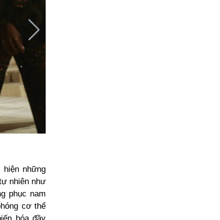
i hiện những
 tự nhiên như
ang phục nam
phóng cơ thể
biến hóa đầy