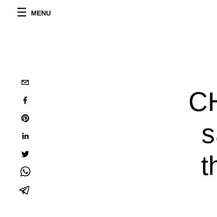
MENU
C
s
t