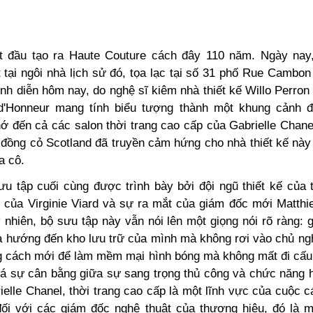
 đầu tạo ra Haute Couture cách đây 110 năm. Ngày nay
 tại ngôi nhà lịch sử đó, tọa lạc tại số 31 phố Rue Cambon
ình diễn hôm nay, do nghệ sĩ kiêm nhà thiết kế Willo Perron
 d'Honneur mang tính biểu tượng thành một khung cảnh 
hớ đến cả các salon thời trang cao cấp của Gabrielle Chane
 đồng cỏ Scotland đã truyền cảm hứng cho nhà thiết kế này
a cô.
ưu tập cuối cùng được trình bày bởi đội ngũ thiết kế của 
i của Virginie Viard và sự ra mắt của giám đốc mới Matthi
 nhiên, bộ sưu tập này vẫn nói lên một giọng nói rõ ràng: 
à hướng đến kho lưu trữ của mình mà không rơi vào chủ ngh
g cách mới để làm mềm mại hình bóng mà không mất đi cấu t
á sự cân bằng giữa sự sang trọng thủ công và chức năng h
ielle Chanel, thời trang cao cấp là một lĩnh vực của cuộc
ì đối với các giám đốc nghệ thuật của thương hiệu, đó là m