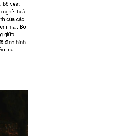
i bộ vest
 nghệ thuật
ạnh của các
mềm mại. Bộ
g giữa
ể định hình
iếm một