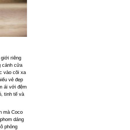
giới riêng
g cánh cửa
c vào cõi xa
hiếu vẻ đẹp
m ái với đệm
 tinh tế và
ên mà Coco
g phom dáng
mô phỏng