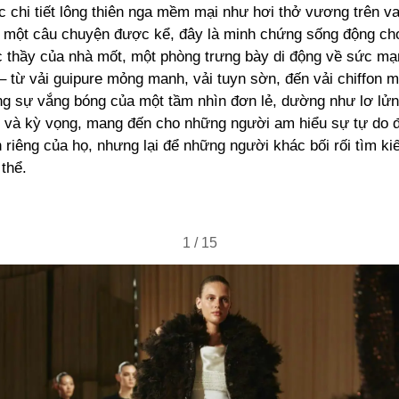
c chi tiết lông thiên nga mềm mại như hơi thở vương trên va
 một câu chuyện được kể, đây là minh chứng sống động cho
c thầy của nhà mốt, một phòng trưng bày di động về sức m
 từ vải guipure mỏng manh, vải tuyn sờn, đến vải chiffon 
ong sự vắng bóng của một tầm nhìn đơn lẻ, dường như lơ lửn
g và kỳ vọng, mang đến cho những người am hiểu sự tự do đ
h riêng của họ, nhưng lại để những người khác bối rối tìm k
thể.
1
/
15