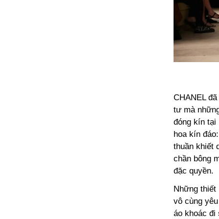
CHANEL đã m
tư mà những
đóng kín tạ
hoa kín đáo:
thuần khiết
chần bông mờ
đặc quyền.
Những thiết
vô cùng yêu
áo khoác đi