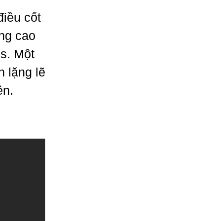
iều cốt
ang cao
s. Một
h lặng lẽ
ên.