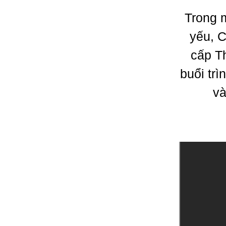
Trong 
yếu, C
cấp T
buổi trì
và