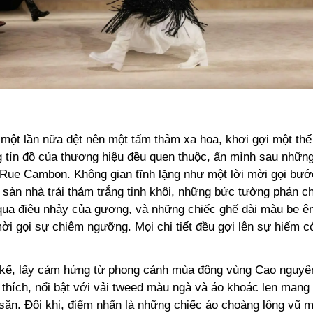
ột lần nữa dệt nên một tấm thảm xa hoa, khơi gợi một thế 
 tín đồ của thương hiệu đều quen thuộc, ẩn mình sau nhữn
i Rue Cambon. Không gian tĩnh lặng như một lời mời gọi bướ
 sàn nhà trải thảm trắng tinh khôi, những bức tường phản c
 qua điệu nhảy của gương, và những chiếc ghế dài màu be ê
i gọi sự chiêm ngưỡng. Mọi chi tiết đều gợi lên sự hiếm có,
 kế, lấy cảm hứng từ phong cảnh mùa đông vùng Cao nguy
 thích, nổi bật với vải tweed màu ngà và áo khoác len man
 săn. Đôi khi, điểm nhấn là những chiếc áo choàng lông vũ 