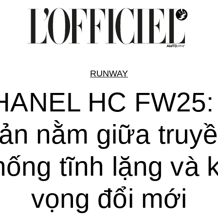
RUNWAY
HANEL HC FW25: 
ản nằm giữa truy
hống tĩnh lặng và 
vọng đổi mới