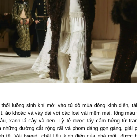
hổi luồng sinh khí mới vào tủ đồ mùa đông kinh điển, tá
t, áo khoác và váy dài với các loại vải mềm mại, tông màu
nâu, xanh lá cây và đen. Tỷ lệ được lấy cảm hứng từ tr
ên những đường cắt rộng rãi và phom dáng gọn gàng, giải 
nh tế. Vải
tweed
, chất liệu kinh điển của nhà mốt, được 