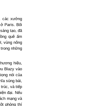
, các
xưởng
 ở Paris. Bối
 sáng tạo, đã
đồng quê ấm
l, vùng nông
 trong những
thương hiệu,
eu Blazy vào
giọng nói của
ĩa sùng bái,
rúc, và tiếp
iện đại. Nếu
 cách mạng và
ột phòng thí