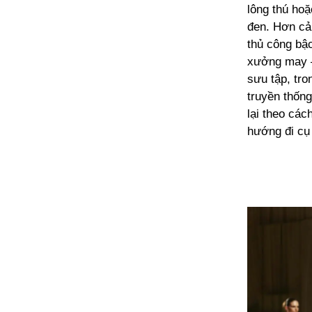
lông thú hoặ
đen. Hơn cả
thủ công bậ
xưởng may –
sưu tập, tr
truyền thốn
lại theo các
hướng đi cụ 