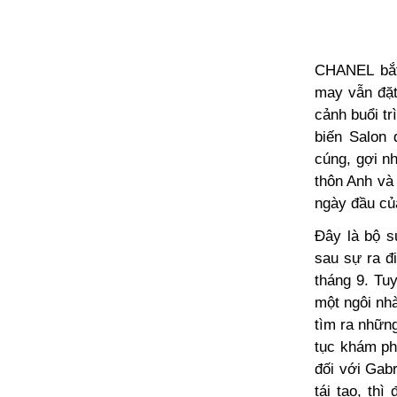
CHANEL bắt
may
vẫn đặt
cảnh buổi tr
biến Salon
cúng, gợi n
thôn Anh và
ngày đầu củ
Đây là bộ s
sau sự ra đ
tháng 9. Tuy
một ngôi nh
tìm ra nhữn
tục khám ph
đối với Gabr
tái tạo, th