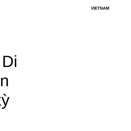
VIETNAM
Di
ền
kỳ