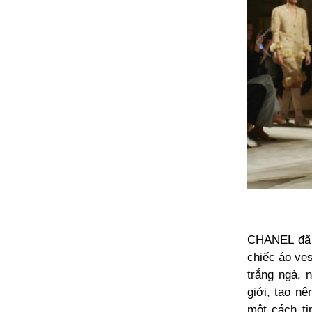
CHANEL đã t
chiếc áo ves
trắng ngà, 
giới, tạo n
một cách ti