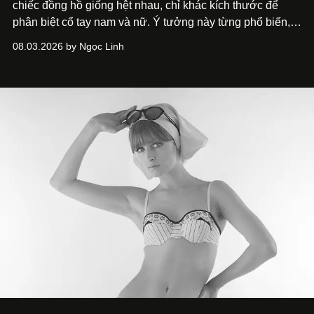
chiếc đồng hồ giống hệt nhau, chỉ khác kích thước để
phân biệt cổ tay nam và nữ. Ý tưởng này từng phổ biến,
song cũng vô tình khiến khái niệm đồng hồ đôi trở nên
08.03.2026 by Ngọc Linh
khá rập khuôn. Nói lời tạm biết hai phiên bản nam nữ
giống nhau y đúc, các nhà chế tác hiện này không còn
mải miết tìm kiếm sự đồng nhất tuyệt đối. Họ để những
đường nét, tỷ lệ và bảng màu nối liền hai thiết kế, dù mỗi
phiên bản vẫn mang linh hồn riêng.