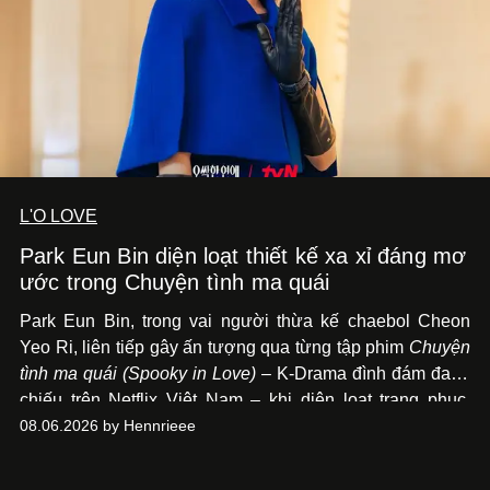
L'O LOVE
Park Eun Bin diện loạt thiết kế xa xỉ đáng mơ
ước trong Chuyện tình ma quái
Park Eun Bin, trong vai người thừa kế chaebol Cheon
Yeo Ri, liên tiếp gây ấn tượng qua từng tập phim
Chuyện
tình ma quái (Spooky in Love)
– K-Drama đình đám đang
chiếu trên Netflix Việt Nam – khi diện loạt trang phục,
đồng hồ & trang sức xa xỉ tương xứng với địa vị trên màn
08.06.2026 by Hennrieee
ảnh nhỏ: từ Hermès, LOEWE cho đến Jaeger-LeCoultre,
Chaumet, Chopard…