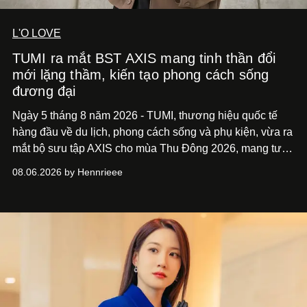
L'O LOVE
TUMI ra mắt BST AXIS mang tinh thần đổi
mới lặng thầm, kiến tạo phong cách sống
đương đại
Ngày 5 tháng 8 năm 2026 - TUMI, thương hiệu quốc tế
hàng đầu về du lịch, phong cách sống và phụ kiện, vừa ra
mắt bộ sưu tập AXIS cho mùa Thu Đông 2026, mang tư
duy thiết kế tiên phong, tái định nghĩa trải nghiệm du lịch
08.06.2026 by Hennrieee
và phong cách sống hiện đại bằng thiết kế sắc nét, chuẩn
xác gắn liền với tính thẩm mỹ toàn cầu.