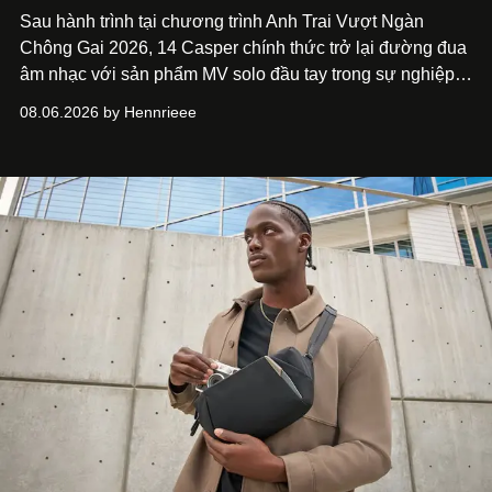
Sau hành trình tại chương trình Anh Trai Vượt Ngàn
Chông Gai 2026, 14 Casper chính thức trở lại đường đua
âm nhạc với sản phẩm MV solo đầu tay trong sự nghiệp -
“Taking A Break”
. Đây không chỉ là sản phẩm đánh dấu
08.06.2026 by Hennrieee
bước chuyển mình của 14 Casper sau chương trình, mà
còn mở ra một chương mới trong hành trình nghệ thuật
của nam nghệ sĩ khi lần đầu tiên anh trình làng một MV
solo được đầu tư toàn diện từ sáng tác, sản xuất, trình
diễn đến hình ảnh.