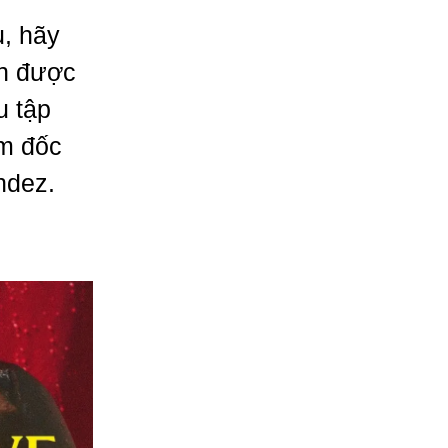
u, hãy
ện được
u tập
m đốc
ndez.