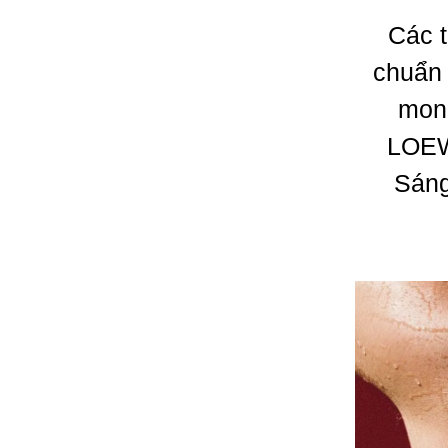
Các t
chuẩn 
mong
LOEW
Sáng