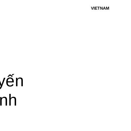
VIETNAM
E
yến
ình