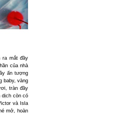
n ra mắt đầy
thần của nhà
gây ấn tượng
g baby, vàng
ơi, tràn đầy
 dịch còn có
ictor và Isla
 hé mở, hoàn