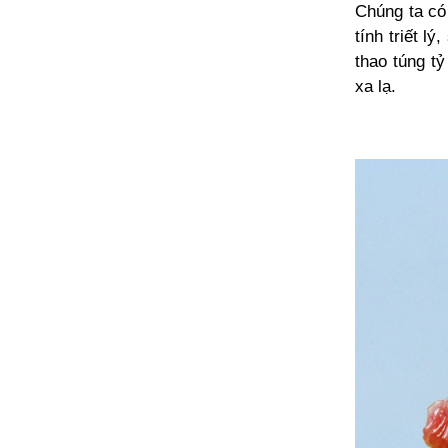
Chúng ta có
tính triết l
thao túng t
xa lạ.