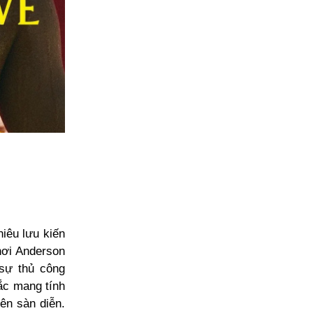
êu lưu kiến
nơi Anderson
 sự thủ công
ắc mang tính
rên sàn diễn.