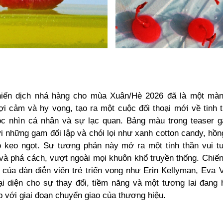
hiến dịch nhá hàng cho mùa Xuân/Hè 2026 đã là một mà
gợi cảm và hy vọng, tạo ra một cuộc đối thoại mới về tinh 
c nhìn cá nhân và sự lạc quan. Bảng màu trong teaser 
 những gam đối lập và chói lọi như xanh cotton candy, hồn
 kẹo ngọt. Sự tương phản này mở ra một tinh thần vui tư
và phá cách, vượt ngoài mọi khuôn khổ truyền thống. Chiến
của dàn diễn viên trẻ triển vọng như Erin Kellyman, Eva V
ại diện cho sự thay đổi, tiềm năng và một tương lai đang
 với giai đoạn chuyển giao của thương hiệu.