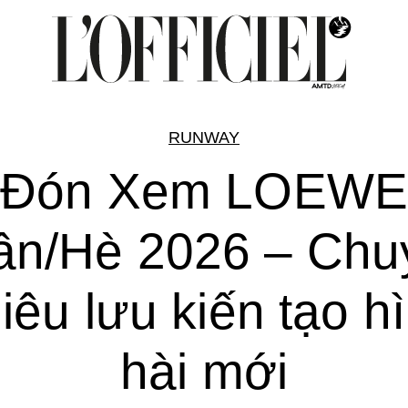
RUNWAY
Đón Xem LOEW
ân/Hè 2026 – Chu
iêu lưu kiến tạo h
hài mới