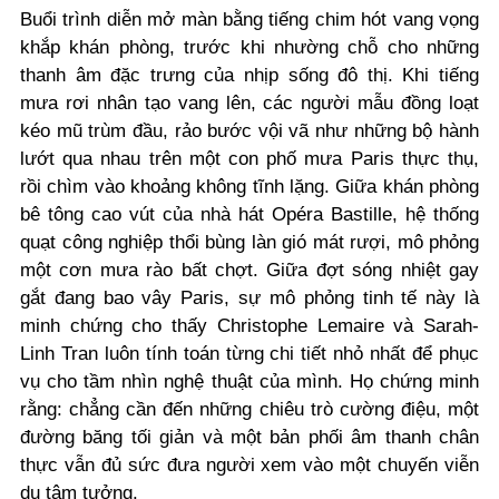
Buổi trình diễn mở màn bằng tiếng chim hót vang vọng
khắp khán phòng, trước khi nhường chỗ cho những
thanh âm đặc trưng của nhịp sống đô thị. Khi tiếng
mưa rơi nhân tạo vang lên, các người mẫu đồng loạt
kéo mũ trùm đầu, rảo bước vội vã như những bộ hành
lướt qua nhau trên một con phố mưa Paris thực thụ,
rồi chìm vào khoảng không tĩnh lặng. Giữa khán phòng
bê tông cao vút của nhà hát Opéra Bastille, hệ thống
quạt công nghiệp thổi bùng làn gió mát rượi, mô phỏng
một cơn mưa rào bất chợt. Giữa đợt sóng nhiệt gay
gắt đang bao vây Paris, sự mô phỏng tinh tế này là
minh chứng cho thấy Christophe Lemaire và Sarah-
Linh Tran luôn tính toán từng chi tiết nhỏ nhất để phục
vụ cho tầm nhìn nghệ thuật của mình. Họ chứng minh
rằng: chẳng cần đến những chiêu trò cường điệu, một
đường băng tối giản và một bản phối âm thanh chân
thực vẫn đủ sức đưa người xem vào một chuyến viễn
du tâm tưởng.