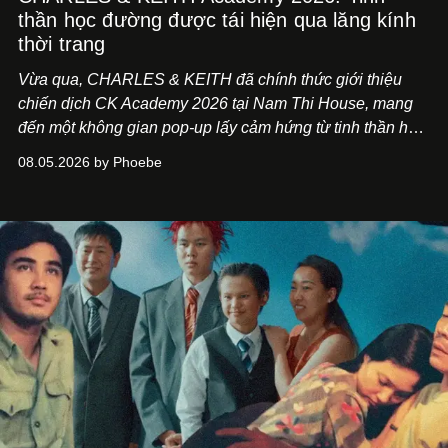
thần học đường được tái hiện qua lăng kính
thời trang
Vừa qua, CHARLES & KEITH đã chính thức giới thiệu
chiến dịch CK Academy 2026 tại Nam Thi House, mang
đến một không gian pop-up lấy cảm hứng từ tinh thần học
đường hiện đại, nơi thời trang, sáng tạo và phong cách
08.05.2026 by Phoebe
sống của thế hệ Gen Z giao thoa trong một trải nghiệm đa
giác quan.