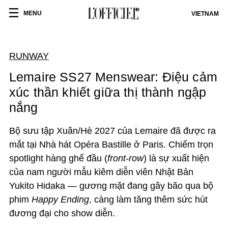
MENU
VIETNAM
RUNWAY
Lemaire SS27 Menswear: Điệu cảm
xúc thần khiết giữa thị thành ngập
nắng
Bộ sưu tập Xuân/Hè 2027 của Lemaire đã được ra
mắt tại Nhà hát Opéra Bastille ở Paris. Chiếm trọn
spotlight hàng ghế đầu (
front-row
) là sự xuất hiện
của nam người mẫu kiêm diễn viên Nhật Bản
Yukito Hidaka — gương mặt đang gây bão qua bộ
phim
Happy Ending
, càng làm tăng thêm sức hút
đương đại cho show diễn.