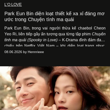
L'O LOVE
Park Eun Bin diện loạt thiết kế xa xỉ đáng mơ
ước trong Chuyện tình ma quái
Park Eun Bin, trong vai người thừa kế chaebol Cheon
Yeo Ri, liên tiếp gây ấn tượng qua từng tập phim
Chuyện
tình ma quái (Spooky in Love)
– K-Drama đình đám đang
chiếu trên Netflix Việt Nam – khi diện loạt trang phục,
đồng hồ & trang sức xa xỉ tương xứng với địa vị trên màn
08.06.2026 by Hennrieee
ảnh nhỏ: từ Hermès, LOEWE cho đến Jaeger-LeCoultre,
Chaumet, Chopard…