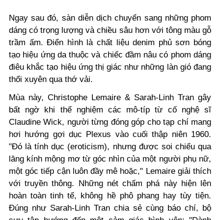
Ngay sau đó, sàn diễn dịch chuyển sang những phom
dáng có trọng lượng và chiều sâu hơn với tông màu gỗ
trầm ấm. Điển hình là chất liệu denim phủ sơn bóng
tạo hiệu ứng da thuộc và chiếc đầm nâu có phom dáng
điêu khắc tạo hiệu ứng thị giác như những làn gió đang
thổi xuyên qua thớ vải.
Mùa này,
Christophe Lemaire & Sarah-Linh Tran
gây
bất ngờ khi thể nghiệm các mô-típ từ cố nghệ sĩ
Claudine Wick, người từng đóng góp cho tạp chí mang
hơi hướng gợi dục Plexus vào cuối thập niên 1960.
"Đó là tính dục (eroticism), nhưng được soi chiếu qua
lăng kính mộng mơ từ góc nhìn của một người phụ nữ,
một góc tiếp cận luôn đầy mê hoặc," Lemaire giải thích
với truyền thông. Những nét chấm phá này hiện lên
hoàn toàn tinh tế, không hề phô phang hay tùy tiện.
Đúng như Sarah-Linh Tran chia sẻ cùng báo chí, bộ