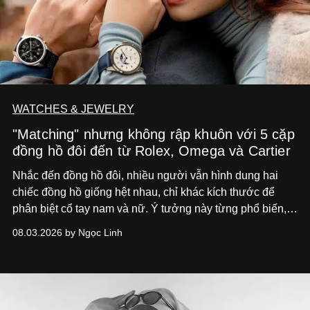
WATCHES & JEWELRY
"Matching" nhưng không rập khuôn với 5 cặp
đồng hồ đôi đến từ Rolex, Omega và Cartier
Nhắc đến đồng hồ đôi, nhiều người vẫn hình dung hai
chiếc đồng hồ giống hệt nhau, chỉ khác kích thước để
phân biệt cổ tay nam và nữ. Ý tưởng này từng phổ biến,
song cũng vô tình khiến khái niệm đồng hồ đôi trở nên
08.03.2026 by Ngọc Linh
khá rập khuôn. Nói lời tạm biết hai phiên bản nam nữ
giống nhau y đúc, các nhà chế tác hiện này không còn
mải miết tìm kiếm sự đồng nhất tuyệt đối. Họ để những
đường nét, tỷ lệ và bảng màu nối liền hai thiết kế, dù mỗi
phiên bản vẫn mang linh hồn riêng.