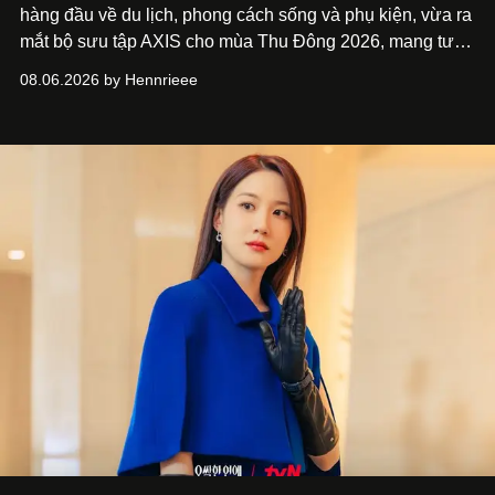
hàng đầu về du lịch, phong cách sống và phụ kiện, vừa ra
mắt bộ sưu tập AXIS cho mùa Thu Đông 2026, mang tư
duy thiết kế tiên phong, tái định nghĩa trải nghiệm du lịch
08.06.2026 by Hennrieee
và phong cách sống hiện đại bằng thiết kế sắc nét, chuẩn
xác gắn liền với tính thẩm mỹ toàn cầu.