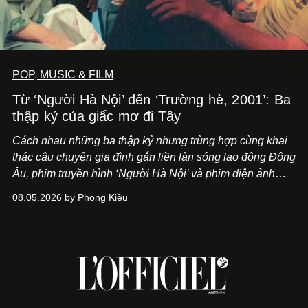
POP, MUSIC & FILM
Từ ‘Người Hà Nội’ đến ‘Trường hè, 2001’: Ba
thập kỷ của giấc mơ đi Tây
Cách nhau những ba thập kỷ nhưng trùng hợp cùng khai
thác câu chuyện gia đình gắn liền làn sóng lao động Đông
Âu, phim truyền hình ‘Người Hà Nội’ và phim điện ảnh
‘Trường hè, 2001’ trình hiện nhãn quan khác biệt về lựa
08.05.2026 by Phong Kiều
chọn một thuở thịnh hành.