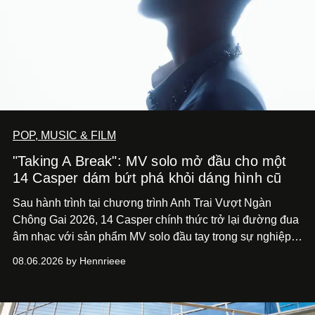
POP, MUSIC & FILM
"Taking A Break": MV solo mở đầu cho một
14 Casper dám bứt phá khỏi dáng hình cũ
Sau hành trình tại chương trình Anh Trai Vượt Ngàn
Chông Gai 2026, 14 Casper chính thức trở lại đường đua
âm nhạc với sản phẩm MV solo đầu tay trong sự nghiệp -
“Taking A Break”
. Đây không chỉ là sản phẩm đánh dấu
08.06.2026 by Hennrieee
bước chuyển mình của 14 Casper sau chương trình, mà
còn mở ra một chương mới trong hành trình nghệ thuật
của nam nghệ sĩ khi lần đầu tiên anh trình làng một MV