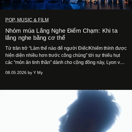
POP, MUSIC & FILM
Nhóm múa Lắng Nghe Điểm Chạm: Khi ta
lắng nghe bằng cơ thể
Từ trăn trở “Làm thế nào để người Điếc/Khiếm thính được
hiện diện nhiều hơn trước công chúng” tới
sự thiếu hụt
các “món ăn tinh thần” dành cho cộng đồng này, Lyon và
Phương đã quyết tâm biến ý tưởng công diễn một tác
08.05.2026 by Y My
phẩm múa đương đại thành hiện thực, mang tên Lắng
Nghe Điểm Chạm.