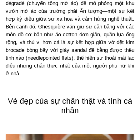
dégradé (chuyển tông mờ ảo) để mô phỏng một khu
vườn mờ ảo của trường phái Ấn tượng—một sự kết
hợp kỳ diệu giữa sự xa hoa và cảm hứng nghệ thuật.
Bên cạnh đó, Ghesquière vẫn giữ sự cân bằng với các
món đồ cơ bản như áo cotton đơn giản, quần lụa ống
rộng, và thú vị hơn cả là sự kết hợp giữa vớ dệt kim
brocade bóng bẩy với giày sandal đế bằng được thêu
tinh xảo (needlepointed flats), thể hiện sự thoải mái lạc
điệu nhưng chân thực nhất của một người phụ nữ khi
ở nhà.
Vẻ đẹp của sự chân thật và tính cá
nhân