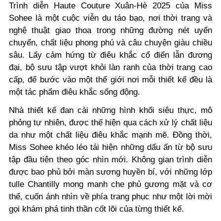
Trình diễn Haute Couture Xuân-Hè 2025 của Miss
Sohee là một cuộc viễn du táo bạo, nơi thời trang và
nghệ thuật giao thoa trong những đường nét uyển
chuyển, chất liệu phong phú và câu chuyện giàu chiều
sâu. Lấy cảm hứng từ điêu khắc cổ điển lẫn đương
đại, bộ sưu tập vượt khỏi làn ranh của thời trang cao
cấp, để bước vào một thế giới nơi mỗi thiết kế đều là
một tác phẩm điêu khắc sống động.
Nhà thiết kế đan cài những hình khối siêu thực, mô
phỏng tự nhiên, được thể hiện qua cách xử lý chất liệu
da như một chất liệu điêu khắc mạnh mẽ. Đồng thời,
Miss Sohee khéo léo tái hiện những dấu ấn từ bộ sưu
tập đầu tiên theo góc nhìn mới. Không gian trình diễn
được bao phủ bởi màn sương huyền bí, với những lớp
tulle Chantilly mong manh che phủ gương mặt và cơ
thể, cuốn ánh nhìn về phía trang phục như một lời mời
gọi khám phá tinh thần cốt lõi của từng thiết kế.