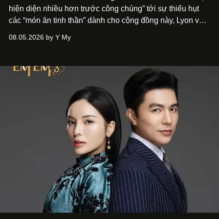
hiện diện nhiều hơn trước công chúng” tới
sự thiếu hụt
các “món ăn tinh thần” dành cho cộng đồng này, Lyon và
Phương đã quyết tâm biến ý tưởng công diễn một tác
08.05.2026 by Y My
phẩm múa đương đại thành hiện thực, mang tên Lắng
Nghe Điểm Chạm.