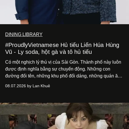
DINING LIBRARY
#ProudlyVietnamese Hủ tiếu Liến Húa Hùng
Vũ - Ly soda, hột gà và tô hủ tiếu
Có một nghịch lý thú vị của Sài Gòn. Thành phố này luôn
được định nghĩa bằng sự chuyển động. Những con
đường đổi tên, những khu phố đổi dáng, những quán ăn
mở ra rồi biến mất chỉ sau vài mùa mưa. Người ta luôn
08.07.2026 by Lan Khuê
nói về cái mới, về xu hướng tiếp theo, về những điều
đáng để trải nghiệm trước khi chúng trở nên lỗi thời.