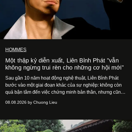
HOMMES
Một thập kỷ diễn xuất, Liên Bỉnh Phát "vẫn
không ngừng trui rèn cho những cơ hội mới"
Sau gần 10 năm hoạt động nghệ thuật, Liên Bỉnh Phát
bước vào một giai đoạn khác của sự nghiệp: không còn
quá bận tâm đến việc chứng minh bản thân, nhưng cũng
chưa bao giờ thôi khao khát được làm nghề. Từ hai bộ
08.08.2026 by Chuong Lieu
phim điện ảnh trong nửa đầu 2026 đến hành trình trở lại
với
Running Man Vietnam
, nam diễn viên nhìn công việc
bằng một tâm thế điềm tĩnh hơn. Anh tiếp tục học hỏi, trau
dồi và chờ đợi những vai diễn đủ sức đưa mình đến