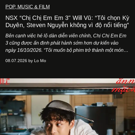
POP, MUSIC & FILM
NSX “Chị Chị Em Em 3" Will Vũ: “Tôi chọn Kỳ
Duyên, Steven Nguyễn không vì độ nổi tiếng”
Bên cạnh việc hé lộ dàn diễn viên chính,
Chị Chị Em Em
3
cũng được ấn định phát hành sớm hơn dự kiến vào
ngày 16/10/2026. “Tôi muốn bộ phim trở thành một món
quà, đồng thời thể hiện sự trân trọng và tôn vinh phụ nữ
08.07.2026 by Lo Mo
Việt Nam”, NSX Will Vũ cho biết.