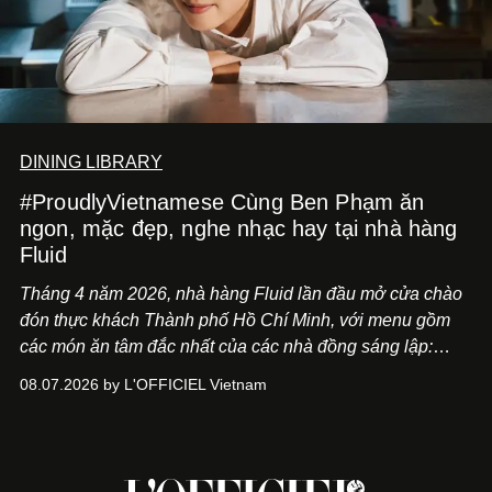
DINING LIBRARY
#ProudlyVietnamese Cùng Ben Phạm ăn
ngon, mặc đẹp, nghe nhạc hay tại nhà hàng
Fluid
Tháng 4 năm 2026, nhà hàng Fluid lần đầu mở cửa chào
đón thực khách Thành phố Hồ Chí Minh, với menu gồm
các món ăn tâm đắc nhất của các nhà đồng sáng lập:
Giám đốc sáng tạo Ben Phạm và chef Thạch Tạ. Những
08.07.2026 by L'OFFICIEL Vietnam
món ăn đa dạng từ Á đến Âu nhanh chóng được yêu thích
nhờ cảm giác ngon miệng, thoải mái và cả khả năng
mang đến niềm vui cho thực khách.