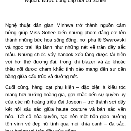
Nguồn: Được cung cấp bởi cô Sohee
Nghệ thuật dân gian Minhwa trở thành nguồn cảm
hứng giúp Miss Sohee biến những phom dáng cỡ lớn
thành những bức họa sống động, nơi pha lê Swarovski
và ngọc trai lấp lánh như những nét vẽ tràn đầy sắc
màu. Những chiếc váy hanbok xếp tầng được tái hiện
với hơi thở đương đại, trong khi blazer và áo khoác
thêu nổi được chạm khắc tinh xảo mang đến sự cân
bằng giữa cấu trúc và đường nét.
Cuối cùng, hàng loạt phụ kiện – đặc biệt là kiểu tóc
mang hơi hướng hoàng gia, gợi nhắc đến sự quyền uy
của các nữ hoàng triều đại Joseon – trở thành sợi dây
kết nối sâu sắc giữa haute couture và bản sắc văn
hóa. Tất cả hòa quyện, tạo nên một bản giao hưởng
tôn vinh vẻ đẹp nữ tính qua mọi khía cạnh – đa sắc,