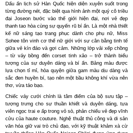
Dấu ấn lịch sử Hàn Quốc hiện diện xuyên suốt trong
từng đường nét, đặc biệt qua hình ảnh một quý cô triều
đại Joseon bước vào thế giới hiện đại, nơi vẻ đẹp
thanh tao hòa cùng sự quyến rũ bí ẩn. Là một nhà thiết
kế nữ sáng tạo trang phục dành cho phụ nữ, Miss
Sohee tôn vinh cơ thể nữ giới với sự cân bằng tinh tế
giữa vẻ kín đáo và gợi cảm. Những lớp vải xếp chồng
– từ váy bồng đến corset tinh xảo – trở thành biểu
tượng của sự duyên dáng và bí ẩn. Bảng màu được
lựa chọn tỉ mỉ, hòa quyện giữa gam màu dịu dàng và
sắc đen huyền bí, tạo nên một bầu không khí vừa nên
thơ, vừa táo bạo.
Chiếc váy cưới chính là tâm điểm của bộ sưu tập –
tượng trưng cho sự thuần khiết và duyên dáng, tựa
viên ngọc trai e ấp trong vỏ sò, phản chiếu vẻ đẹp vĩnh
cửu của haute couture. Nghệ thuật thủ công và di sản
văn hóa giữ vai trò chủ đạo, với kỹ thuật khảm xà cừ