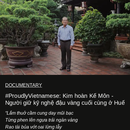
những vùng đất mới. Ở tuổi ngoài 30, điều anh theo đuổi
không phải những đích đến quá lớn, mà là khả năng luôn
tiến về phía trước.
DOCUMENTARY
#ProudlyVietnamese: Kim hoàn Kế Môn -
Người giữ kỹ nghệ đậu vàng cuối cùng ở Huế
“Lắm thuở cầm cung day mũi bạc
Từng phen lên ngựa trải ngàn vàng
Rao tài bủa vớt oai lừng lẫy