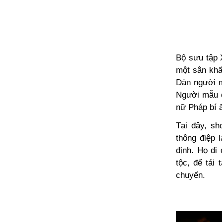
Bộ sưu tập X
một sân khấ
Dàn người m
Người mẫu đ
nữ Pháp bí ẩ
Tại đây, sh
thông điệp 
định. Họ di
tộc, để tái
chuyển.