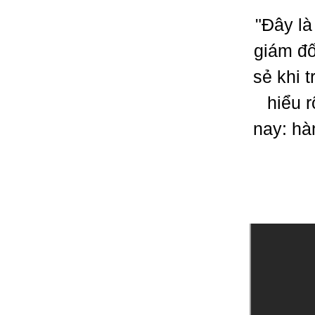
"Đây là
giám đố
sẻ khi 
hiểu 
nay: hàn