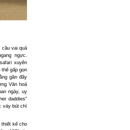
 cầu vai quá
ngang ngực.
safari xuyên
 thể gấp gọn
rằng gần đây
ưởng Văn hoá
ban ngày, uy
her daddies”
c váy bút chì
 thiết kế cho