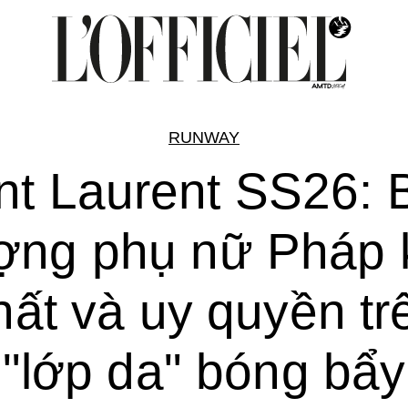
RUNWAY
nt Laurent SS26: 
ợng phụ nữ Pháp 
hất và uy quyền tr
"lớp da" bóng bẩy