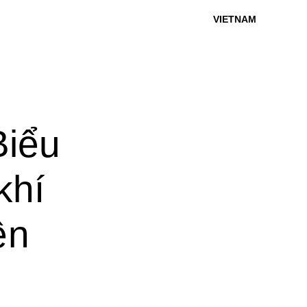
VIETNAM
Biểu
khí
ên