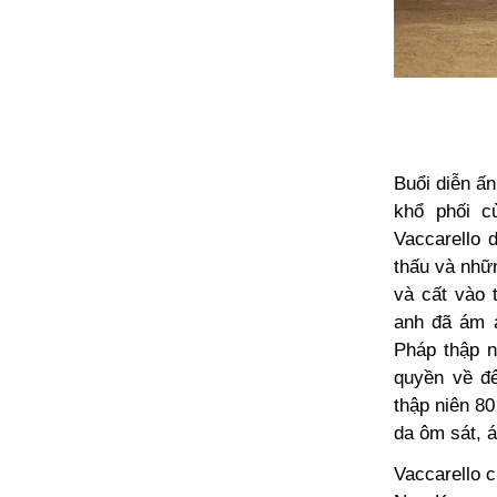
Buổi diễn ấ
khổ phối c
Vaccarello 
thấu và nhữ
và cất vào 
anh đã ám ả
Pháp thập n
quyền về đê
thập niên 80
da ôm sát, 
Vaccarello c