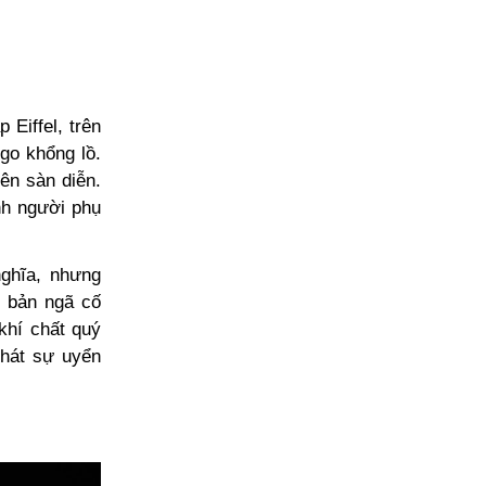
 Eiffel, trên
go khổng lồ.
ên sàn diễn.
nh người phụ
nghĩa, nhưng
t bản ngã cố
khí chất quý
khát sự uyển