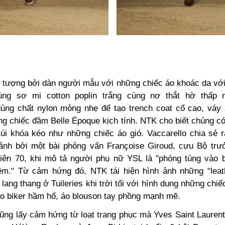
n tượng bởi dàn người mẫu với những chiếc áo khoác da với
ùng sơ mi cotton poplin trắng cùng nơ thắt hờ thấp 
dùng chất nylon mỏng nhẹ để tạo trench coat cổ cao, váy 
ng chiếc đầm Belle Époque kịch tính. NTK cho biết chúng có
túi khóa kéo như những chiếc áo gió. Vaccarello chia sẻ 
nh bởi một bài phỏng vấn Françoise Giroud, cựu Bộ tr
iên 70, khi mô tả người phụ nữ YSL là "phóng túng vào 
m." Từ cảm hứng đó, NTK tái hiện hình ảnh những “leat
 lang thang ở Tuileries khi trời tối với hình dung những chiế
áo biker hầm hố, áo blouson tay phồng mạnh mẽ.
ũng lấy cảm hứng từ loạt trang phục mà Yves Saint Laurent