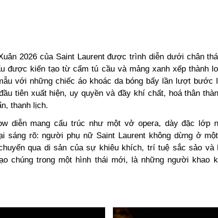
uân 2026 của Saint Laurent được trình diễn dưới chân tháp
u được kiến tạo từ cẩm tú cầu và mảng xanh xếp thành lo
ẫu với những chiếc áo khoác da bóng bẩy lần lượt bước l
ầu tiên xuất hiện, uy quyền và đầy khí chất, hoá thân thà
n, thanh lịch.
ow diễn mang cấu trúc như một vở opera, dày đặc lớp 
lại sáng rõ: người phụ nữ Saint Laurent không dừng ở mộ
 chuyển qua di sản của sự khiêu khích, trí tuệ sắc sảo và 
 tạo chúng trong một hình thái mới, là những người khao 