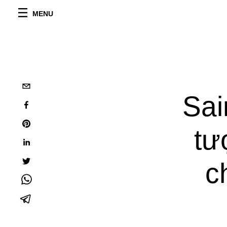
MENU
Sai
tư
c