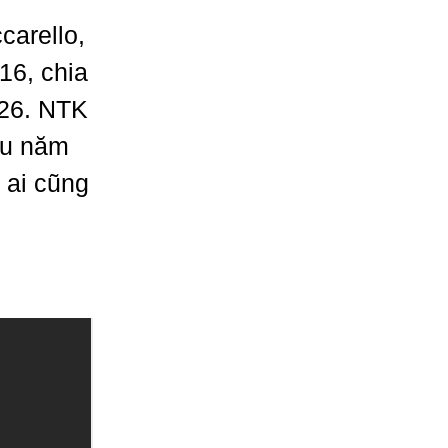
carello,
16, chia
026. NTK
Âu năm
, ai cũng