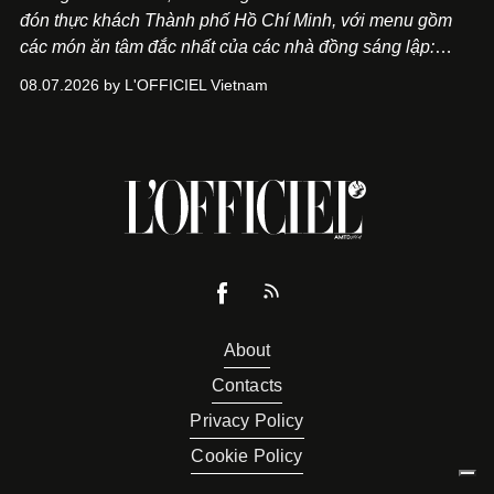
đón thực khách Thành phố Hồ Chí Minh, với menu gồm
các món ăn tâm đắc nhất của các nhà đồng sáng lập:
Giám đốc sáng tạo Ben Phạm và chef Thạch Tạ. Những
08.07.2026 by L'OFFICIEL Vietnam
món ăn đa dạng từ Á đến Âu nhanh chóng được yêu thích
nhờ cảm giác ngon miệng, thoải mái và cả khả năng
mang đến niềm vui cho thực khách.
About
Contacts
Privacy Policy
Cookie Policy