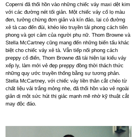
Coperni đã thổi hồn vào những chiếc váy maxi dệt kim
với các đường nét tối giản. Một chiếc váy cổ lọ màu
đen, tưởng chừng đơn giản và kín đáo, lại có đường
xẻ tà cao đến đùi, khéo léo truyền tải phong cách tiên
phong và gợi cảm của người phụ nữ. Thom Browne và
Stella McCartney cũng mang đến những biến tấu khác
biệt cho chiếc váy xẻ tà. Vẫn tiếp nối phong cách
preppy cổ điển, Thom Browne đã tái hiện lại kiểu váy
xếp ly, làm mới vẻ đẹp preppy đồng thời thách thức
những quy ước truyền thống bằng sự tương phản.
Stella McCartney, với chiếc váy liền thân cắt chéo từ
chất liệu vải trắng mỏng nhẹ, đã thổi hồn vào vẻ ngoài
giản dị một sức hút thị giác mạnh mẽ nhờ kỹ thuật cắt
may độc đáo.