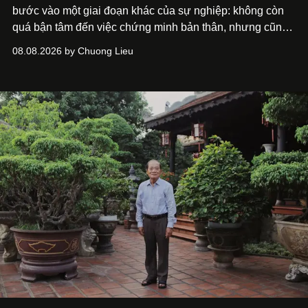
bước vào một giai đoạn khác của sự nghiệp: không còn
quá bận tâm đến việc chứng minh bản thân, nhưng cũng
chưa bao giờ thôi khao khát được làm nghề. Từ hai bộ
08.08.2026 by Chuong Lieu
phim điện ảnh trong nửa đầu 2026 đến hành trình trở lại
với
Running Man Vietnam
, nam diễn viên nhìn công việc
bằng một tâm thế điềm tĩnh hơn. Anh tiếp tục học hỏi, trau
dồi và chờ đợi những vai diễn đủ sức đưa mình đến
những vùng đất mới. Ở tuổi ngoài 30, điều anh theo đuổi
không phải những đích đến quá lớn, mà là khả năng luôn
tiến về phía trước.