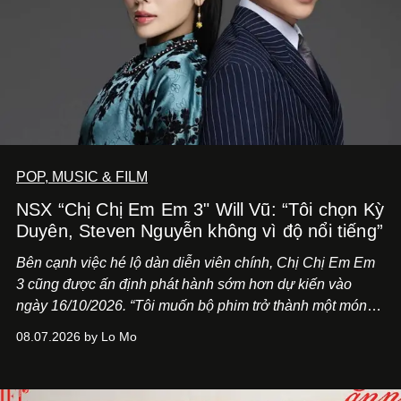
POP, MUSIC & FILM
NSX “Chị Chị Em Em 3" Will Vũ: “Tôi chọn Kỳ
Duyên, Steven Nguyễn không vì độ nổi tiếng”
Bên cạnh việc hé lộ dàn diễn viên chính,
Chị Chị Em Em
3
cũng được ấn định phát hành sớm hơn dự kiến vào
ngày 16/10/2026. “Tôi muốn bộ phim trở thành một món
quà, đồng thời thể hiện sự trân trọng và tôn vinh phụ nữ
08.07.2026 by Lo Mo
Việt Nam”, NSX Will Vũ cho biết.