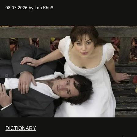
mở ra rồi biến mất chỉ sau vài mùa mưa. Người ta luôn
08.07.2026 by Lan Khuê
nói về cái mới, về xu hướng tiếp theo, về những điều
đáng để trải nghiệm trước khi chúng trở nên lỗi thời.
DICTIONARY