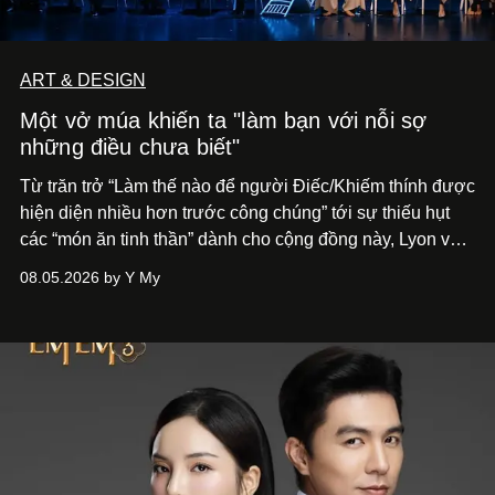
ART & DESIGN
Một vở múa khiến ta "làm bạn với nỗi sợ
những điều chưa biết"
Từ trăn trở “Làm thế nào để người Điếc/Khiếm thính được
hiện diện nhiều hơn trước công chúng” tới
sự thiếu hụt
các “món ăn tinh thần” dành cho cộng đồng này, Lyon và
Phương đã quyết tâm biến ý tưởng công diễn một tác
08.05.2026 by Y My
phẩm múa đương đại thành hiện thực, mang tên Lắng
Nghe Điểm Chạm.