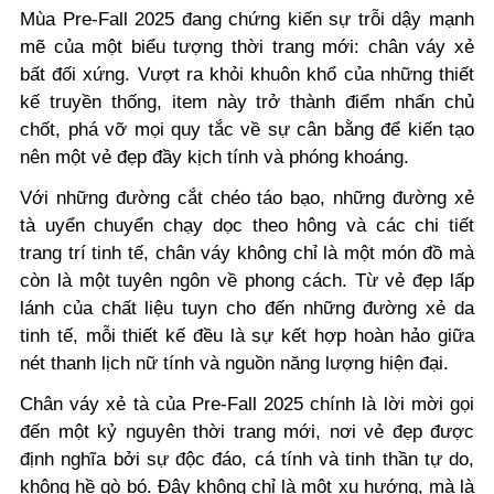
Mùa Pre-Fall 2025 đang chứng kiến sự trỗi dậy mạnh
mẽ của một biểu tượng thời trang mới: chân váy xẻ
bất đối xứng. Vượt ra khỏi khuôn khổ của những thiết
kế truyền thống, item này trở thành điểm nhấn chủ
chốt, phá vỡ mọi quy tắc về sự cân bằng để kiến tạo
nên một vẻ đẹp đầy kịch tính và phóng khoáng.
Với những đường cắt chéo táo bạo, những đường xẻ
tà uyển chuyển chạy dọc theo hông và các chi tiết
trang trí tinh tế, chân váy không chỉ là một món đồ mà
còn là một tuyên ngôn về phong cách. Từ vẻ đẹp lấp
lánh của chất liệu tuyn cho đến những đường xẻ da
tinh tế, mỗi thiết kế đều là sự kết hợp hoàn hảo giữa
nét thanh lịch nữ tính và nguồn năng lượng hiện đại.
Chân váy xẻ tà của Pre-Fall 2025 chính là lời mời gọi
đến một kỷ nguyên thời trang mới, nơi vẻ đẹp được
định nghĩa bởi sự độc đáo, cá tính và tinh thần tự do,
không hề gò bó. Đây không chỉ là một xu hướng, mà là