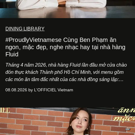
DINING LIBRARY
#ProudlyVietnamese Cùng Ben Phạm ăn
ngon, mặc đẹp, nghe nhạc hay tại nhà hàng
Fluid
Tháng 4 năm 2026, nhà hàng Fluid lần đầu mở cửa chào
đón thực khách Thành phố Hồ Chí Minh, với menu gồm
các món ăn tâm đắc nhất của các nhà đồng sáng lập:
Giám đốc sáng tạo Ben Phạm và chef Thạch Tạ. Những
08.08.2026 by L'OFFICIEL Vietnam
món ăn đa dạng từ Á đến Âu nhanh chóng được yêu thích
nhờ cảm giác ngon miệng, thoải mái và cả khả năng
mang đến niềm vui cho thực khách.