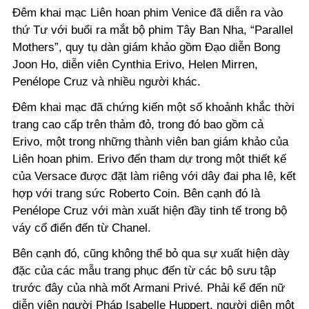
Đêm khai mạc Liên hoan phim Venice đã diễn ra vào
thứ Tư với buổi ra mắt bộ phim Tây Ban Nha, “Parallel
Mothers”, quy tụ dàn giám khảo gồm Đạo diễn Bong
Joon Ho, diễn viên Cynthia Erivo, Helen Mirren,
Penélope Cruz và nhiều người khác.
Đêm khai mạc đã chứng kiến ​​một số khoảnh khắc thời
trang cao cấp trên thảm đỏ, trong đó bao gồm cả
Erivo, một trong những thành viên ban giám khảo của
Liên hoan phim. Erivo đến tham dự trong một thiết kế
của Versace được đặt làm riêng với dây đai pha lê, kết
hợp với trang sức Roberto Coin. Bên cạnh đó là
Penélope Cruz với màn xuất hiện đầy tinh tế trong bộ
váy cổ điển đến từ Chanel.
Bên cạnh đó, cũng không thể bỏ qua sự xuất hiện dày
đặc của các mẫu trang phục đến từ các bộ sưu tập
trước đây của nhà mốt Armani Privé. Phải kể đến nữ
diễn viên người Pháp Isabelle Huppert, người diện một