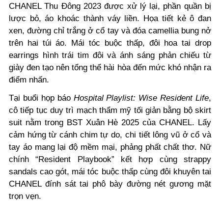
CHANEL Thu Đông 2023 được xử lý lại, phần quần bị
lược bỏ, áo khoác thành váy liền. Họa tiết kẻ ô đan
xen, đường chỉ trắng ở cổ tay và đóa camellia bung nở
trên hai túi áo. Mái tóc buộc thấp, đôi hoa tai drop
earrings hình trái tim đôi và ánh sáng phản chiếu từ
giày đen tạo nên tổng thể hài hòa đến mức khó nhận ra
điểm nhấn.
Tại buổi họp báo
Hospital Playlist: Wise Resident Life
,
cô tiếp tục duy trì mạch thẩm mỹ tối giản bằng bộ skirt
suit nằm trong BST Xuân Hè 2025 của CHANEL. Lấy
cảm hứng từ cánh chim tự do, chi tiết lông vũ ở cổ và
tay áo mang lại độ mềm mại, phảng phất chất thơ. Nữ
chính
“Resident Playbook”
kết hợp cùng strappy
sandals cao gót, mái tóc buộc thấp cùng đôi khuyên tai
CHANEL đính sát tai phô bày đường nét gương mặt
trọn vẹn.