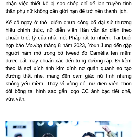
nhận việc thiết kế bị sao chép chỉ để lan truyền tinh
thần phụ nữ không cần giới hạn để trở nên thanh lịch.
Kể cả ngay ở thời điểm chưa công bố đại sứ thương
hiệu chính thức, nữ diễn viên Hàn vẫn ăn diện theo
chuẩn triết lý của nhà mốt Pháp rất tự nhiên. Tại buổi
họp báo
Moving
tháng 8 năm 2023,
Youn Jung
đến gặp
người hâm mộ trong bộ tweed đỏ Camélia len mềm
được cắt may chuẩn xác đến từng đường ráp. Đi kèm
theo là sợi xích ánh kim đính nơ quấn quanh eo tạo
đường thắt nhẹ, mang đến cảm giác nữ tính nhưng
không yếu mềm. Thay vì vòng cổ, nữ diễn viên chọn
đôi bông tai hình sao gắn logo CC ánh bạc tiết chế,
vừa vặn.