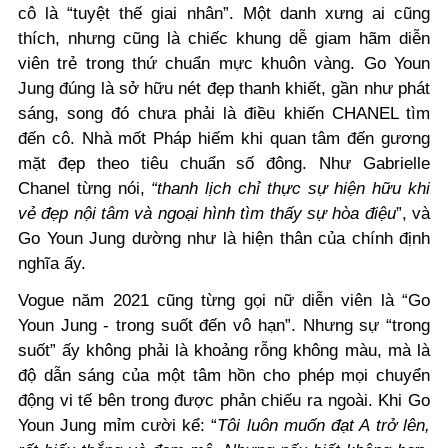
cô là “tuyệt thế giai nhân”. Một danh xưng ai cũng
thích, nhưng cũng là chiếc khung dễ giam hãm diễn
viên trẻ trong thứ chuẩn mực khuôn vàng.
Go Youn
Jung
đúng là sở hữu nét đẹp thanh khiết, gần như phát
sáng, song đó chưa phải là điều khiến CHANEL tìm
đến cô. Nhà mốt Pháp hiếm khi quan tâm đến gương
mặt đẹp theo tiêu chuẩn số đông. Như Gabrielle
Chanel từng nói,
“thanh lịch chỉ thực sự hiện hữu khi
vẻ đẹp nội tâm và ngoại hình tìm thấy sự hòa điệu
”, và
Go Youn Jung
dường như là hiện thân của chính định
nghĩa ấy.
Vogue năm 2021 cũng từng gọi nữ diễn viên là “Go
Youn Jung - trong suốt đến vô hạn”. Nhưng sự “trong
suốt” ấy không phải là khoảng rỗng không màu, mà là
độ dẫn sáng của một tâm hồn cho phép mọi chuyển
động vi tế bên trong được phản chiếu ra ngoài. Khi Go
Youn Jung mỉm cười kể: “
Tôi luôn muốn đạt A trở lên,