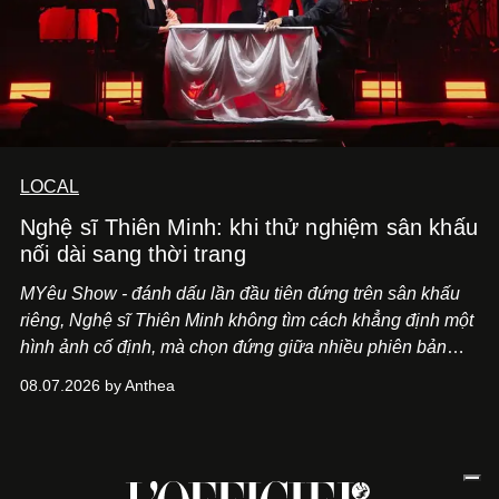
LOCAL
Nghệ sĩ Thiên Minh: khi thử nghiệm sân khấu
nối dài sang thời trang
MYêu Show - đánh dấu lần đầu tiên đứng trên sân khấu
riêng, Nghệ sĩ Thiên Minh không tìm cách khẳng định một
hình ảnh cố định, mà chọn đứng giữa nhiều phiên bản
của bản thân và tinh thần thử nghiệm ấy đã dẫn anh đến
08.07.2026 by Anthea
một bộ suit lụa - như một cách "take the risk" khác, ngoài
âm nhạc.