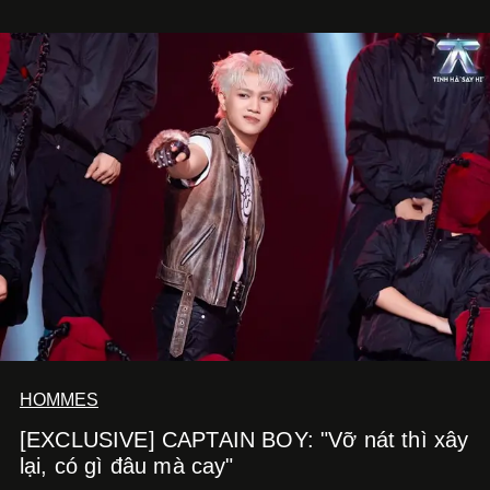
hút nhiều thực khách ghé thăm.
HOMMES
[EXCLUSIVE] CAPTAIN BOY: "Vỡ nát thì xây
lại, có gì đâu mà cay"