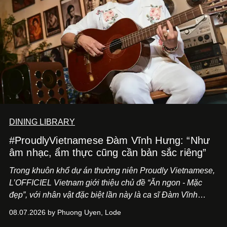
DINING LIBRARY
#ProudlyVietnamese Đàm Vĩnh Hưng: “Như
âm nhạc, ẩm thực cũng cần bản sắc riêng”
Trong khuôn khổ dự án thường niên Proudly Vietnamese,
L’OFFICIEL Vietnam giới thiệu chủ đề “Ăn ngon - Mặc
đẹp”, với nhân vật đặc biệt lần này là ca sĩ Đàm Vĩnh
Hưng. Đầu năm 2026, anh chính thức khai trương Tiệm
08.07.2026 by Phuong Uyen, Lode
Cà Phê Cà Pháo mang dấu ấn Indochine hoài niệm, thu