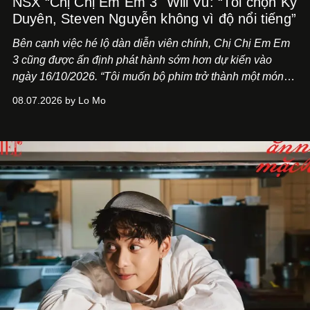
NSX “Chị Chị Em Em 3" Will Vũ: “Tôi chọn Kỳ
Duyên, Steven Nguyễn không vì độ nổi tiếng”
Bên cạnh việc hé lộ dàn diễn viên chính,
Chị Chị Em Em
3
cũng được ấn định phát hành sớm hơn dự kiến vào
ngày 16/10/2026. “Tôi muốn bộ phim trở thành một món
quà, đồng thời thể hiện sự trân trọng và tôn vinh phụ nữ
08.07.2026 by Lo Mo
Việt Nam”, NSX Will Vũ cho biết.