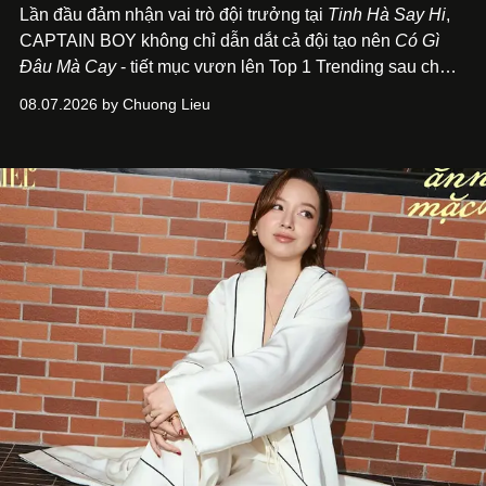
Lần đầu đảm nhận vai trò đội trưởng tại
Tinh Hà Say Hi
,
CAPTAIN BOY không chỉ dẫn dắt cả đội tạo nên
Có Gì
Đâu Mà Cay
- tiết mục vươn lên Top 1 Trending sau chưa
đầy 24 giờ đồng hồ - mà còn học cách buông bớt cái tôi
08.07.2026 by Chuong Lieu
để lắng nghe, kết nối và tin tưởng đồng đội. Với nam
nghệ sĩ, đó cũng là bước chuyển quan trọng trên hành
trình trở thành một producer thực thụ.