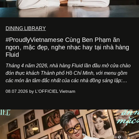
DINING LIBRARY
#ProudlyVietnamese Cùng Ben Phạm ăn
ngon, mặc đẹp, nghe nhạc hay tại nhà hàng
Fluid
Tháng 4 năm 2026, nhà hàng Fluid lần đầu mở cửa chào
đón thực khách Thành phố Hồ Chí Minh, với menu gồm
các món ăn tâm đắc nhất của các nhà đồng sáng lập:
Giám đốc sáng tạo Ben Phạm và chef Thạch Tạ. Những
08.07.2026 by L'OFFICIEL Vietnam
món ăn đa dạng từ Á đến Âu nhanh chóng được yêu thích
nhờ cảm giác ngon miệng, thoải mái và cả khả năng
mang đến niềm vui cho thực khách.