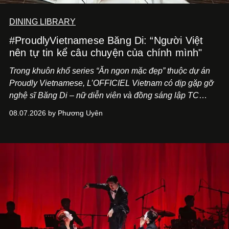
DINING LIBRARY
#ProudlyVietnamese Băng Di: “Người Việt
nên tự tin kể câu chuyện của chính mình"
Trong khuôn khổ series “Ăn ngon mặc đẹp” thuộc dự án
Proudly Vietnamese, L’OFFICIEL Vietnam có dịp gặp gỡ
nghệ sĩ Băng Di – nữ diễn viên và đồng sáng lập TC
ASIA, đơn vị đứng sau các thương hiệu BÀ BAR, MOTLY
08.07.2026 by Phương Uyên
Kitchen Bar và SALEM tại TP.HCM.