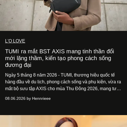
L'O LOVE
TUMI ra mắt BST AXIS mang tinh thần đổi
mới lặng thầm, kiến tạo phong cách sống
đương đại
Ngày 5 tháng 8 năm 2026 - TUMI, thương hiệu quốc tế
hàng đầu về du lịch, phong cách sống và phụ kiện, vừa ra
mắt bộ sưu tập AXIS cho mùa Thu Đông 2026, mang tư
duy thiết kế tiên phong, tái định nghĩa trải nghiệm du lịch
08.06.2026 by Hennrieee
và phong cách sống hiện đại bằng thiết kế sắc nét, chuẩn
xác gắn liền với tính thẩm mỹ toàn cầu.