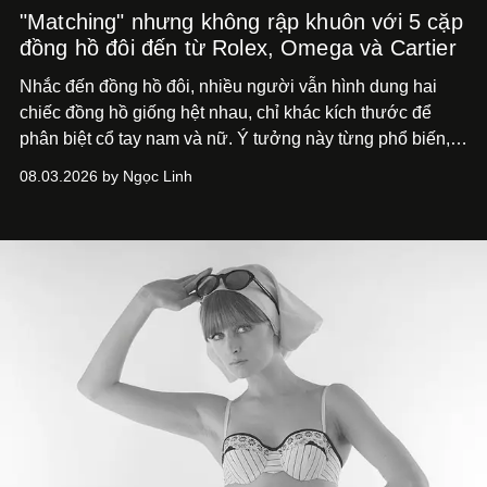
"Matching" nhưng không rập khuôn với 5 cặp
đồng hồ đôi đến từ Rolex, Omega và Cartier
Nhắc đến đồng hồ đôi, nhiều người vẫn hình dung hai
chiếc đồng hồ giống hệt nhau, chỉ khác kích thước để
phân biệt cổ tay nam và nữ. Ý tưởng này từng phổ biến,
song cũng vô tình khiến khái niệm đồng hồ đôi trở nên
08.03.2026 by Ngọc Linh
khá rập khuôn. Nói lời tạm biết hai phiên bản nam nữ
giống nhau y đúc, các nhà chế tác hiện này không còn
mải miết tìm kiếm sự đồng nhất tuyệt đối. Họ để những
đường nét, tỷ lệ và bảng màu nối liền hai thiết kế, dù mỗi
phiên bản vẫn mang linh hồn riêng.