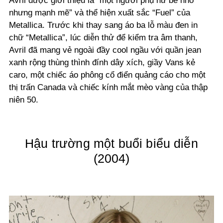
Avril được giới thiệu là “một người phụ nữ bé nhỏ
nhưng mạnh mẽ” và thể hiện xuất sắc “Fuel” của
Metallica. Trước khi thay sang áo ba lỗ màu đen in
chữ “Metallica”, lúc diễn thử để kiểm tra âm thanh,
Avril đã mang vẻ ngoài đầy cool ngầu với quần jean
xanh rộng thùng thình đính dây xích, giầy Vans kẻ
caro, một chiếc áo phông cổ điển quảng cáo cho một
thị trấn Canada và chiếc kính mắt mèo vàng của thập
niên 50.
Hậu trường một buổi biểu diễn
(2004)