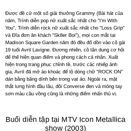
Được đề cử một số giải thưởng Grammy (Bài hát của
năm, Trình diễn pop nữ xuất sắc nhất cho "I'm With
You", Trình diễn rock nữ xuất sắc nhất cho "Loss Grip"
và Đĩa đơn ăn khách "Sk8er Boi”), mọi con mắt tại
Madison Square Garden năm đó đều đổ dồn vào cô gái
19 tuổi Avril Lavigne. Đương nhiên, cô tận dụng cơ hội
để thể hiện quan điểm và phong cách cá nhân. Xuất
hiện trong trang phục chỉnh tề, trước các nhiếp ảnh
gia, Avril đã mở áo khoác để lộ dòng chữ “ROCK ON”
dán bằng băng dính bên trong vạt áo. Ngoài ra, mặt
thắt lưng hình đầu lâu, đôi Converse đen và móng tay
sơn màu cầu vồng cũng là những điểm nhấn thú vị.
Buổi diễn tập tại MTV Icon Metallica
show (2003)