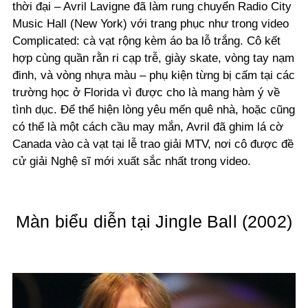
thời đại – Avril Lavigne đã làm rung chuyển Radio City
Music Hall (New York) với trang phục như trong video
Complicated: cà vạt rộng kèm áo ba lỗ trắng. Cô kết
hợp cùng quần rằn ri cạp trễ, giày skate, vòng tay nạm
đinh, và vòng nhựa màu – phụ kiện từng bị cấm tại các
trường học ở Florida vì được cho là mang hàm ý về
tình dục. Để thể hiện lòng yêu mến quê nhà, hoặc cũng
có thể là một cách cầu may mắn, Avril đã ghim lá cờ
Canada vào cà vạt tại lễ trao giải MTV, nơi cô được đề
cử giải Nghệ sĩ mới xuất sắc nhất trong video.
Màn biểu diễn tại Jingle Ball (2002)