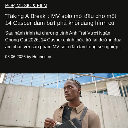
POP, MUSIC & FILM
"Taking A Break": MV solo mở đầu cho một
14 Casper dám bứt phá khỏi dáng hình cũ
Sau hành trình tại chương trình Anh Trai Vượt Ngàn
Chông Gai 2026, 14 Casper chính thức trở lại đường đua
âm nhạc với sản phẩm MV solo đầu tay trong sự nghiệp -
“Taking A Break”
. Đây không chỉ là sản phẩm đánh dấu
08.06.2026 by Hennrieee
bước chuyển mình của 14 Casper sau chương trình, mà
còn mở ra một chương mới trong hành trình nghệ thuật
của nam nghệ sĩ khi lần đầu tiên anh trình làng một MV
solo được đầu tư toàn diện từ sáng tác, sản xuất, trình
diễn đến hình ảnh.