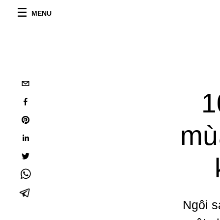
MENU
1
mù
Ngôi s