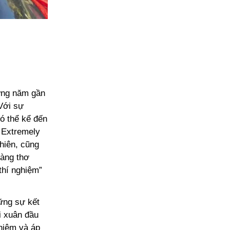
hững năm gần
 Với sự
ó thể kể đến
 Extremely
nhiên, cũng
nàng thơ
thí nghiệm”
ững sự kết
i xuân đầu
ghiệm và áp