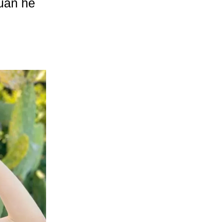
uân hè