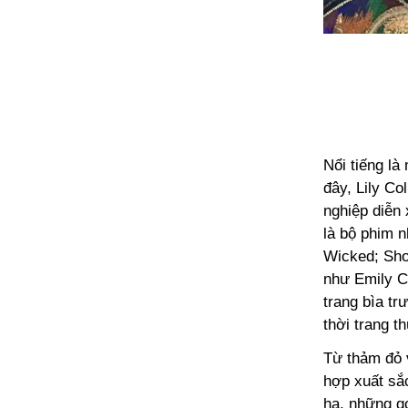
Nổi tiếng l
đây, Lily Co
nghiệp diễn 
là bộ phim 
Wicked; Shoc
như Emily Co
trang bìa tr
thời trang th
Từ thảm đỏ v
hợp xuất sắc
hạ, những gợ