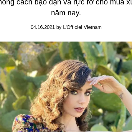
hong cách bạo dạn và rực rỡ cho mùa x
năm nay.
04.16.2021 by L'Officiel Vietnam