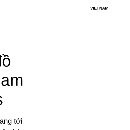
VIETNAM
đồ
ham
s
ang tới