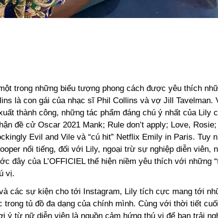
à một trong những biểu tượng phong cách được yêu thích n
llins là con gái của nhạc sĩ Phil Collins và vợ Jill Tavelman.
xuất thành công, những tác phẩm đáng chú ý nhất của Lily c
nhận đề cử Oscar 2021 Mank; Rule don’t apply; Love, Rosie;
kingly Evil and Vile và “cú hit” Netflix Emily in Paris. Tuy 
oper nổi tiếng, đối với Lily, ngoại trừ sự nghiệp diễn viên, 
ước đây của L’OFFICIEL thể hiện niềm yêu thích với những “
ú vị.
à các sự kiện cho tới Instagram, Lily tích cực mang tới nh
 trong tủ đồ đa dạng của chính mình. Cùng với thời tiết cuố
i ý từ nữ diễn viên là nguồn cảm hứng thú vị để bạn trải n