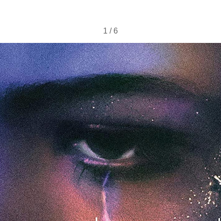
1
/
6