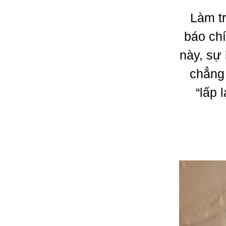
Làm t
báo ch
này, sự 
chẳng 
“lấp 