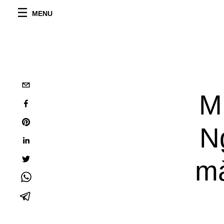
MENU
M
N
mà