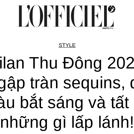
STYLE
ilan Thu Đông 202
gập tràn sequins, 
u bắt sáng và tất
những gì lấp lánh