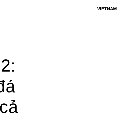
VIETNAM
2:
đá
 cả
!