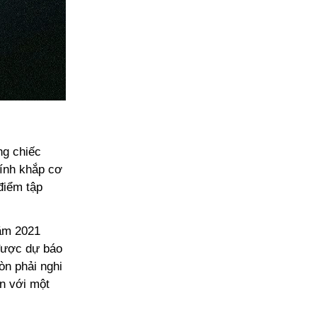
ng chiếc
đính khắp cơ
điểm tập
năm 2021
được dự báo
òn phải nghi
ễn với một