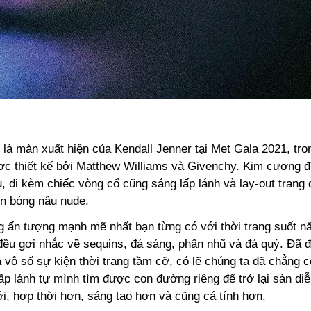
là màn xuất hiện của Kendall Jenner tại Met Gala 2021, tro
ợc thiết kế bởi Matthew Williams và Givenchy. Kim cương 
, đi kèm chiếc vòng cổ cũng sáng lấp lánh và lay-out trang 
on bóng nâu nude.
g ấn tượng mạnh mẽ nhất bạn từng có với thời trang suốt 
ều gợi nhắc về sequins, đá sáng, phấn nhũ và đá quý. Đã 
 vô số sự kiện thời trang tầm cỡ, có lẽ chúng ta đã chẳng c
ấp lánh tự mình tìm được con đường riêng để trở lại sàn di
i, hợp thời hơn, sáng tạo hơn và cũng cá tính hơn.