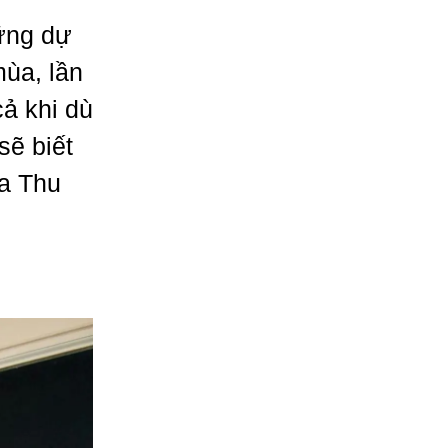
ững dự
ùa, lần
cả khi dù
sẽ biết
ùa Thu