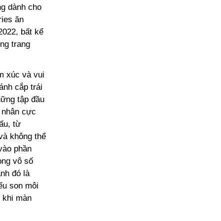
ng dành cho
ries ăn
2022, bất kể
ững trang
m xúc và vui
nh cắp trái
hững tập đầu
á nhân cực
ấu, từ
 và không thể
 vào phần
ong vô số
nh đó là
ếu son môi
ừ khi màn