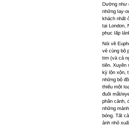
Dường như đ
những lay-ou
khách nhất ở
tại London, 
phục lấp lán
Nói về Euph
vẻ cùng bộ 
tim (và cả 
tiên. Xuyên 
kỳ lộn xộn, 
những bộ đồ 
thiếu một l
đuôi mắt/eye
phân cảnh, đ
những mảnh 
bóng. Tất cả
ảnh nhỏ xuất