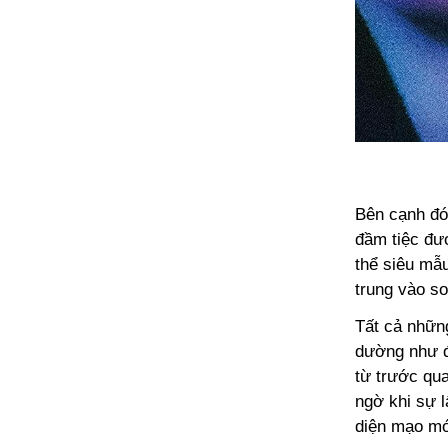
Bên cạnh đó 
đầm tiệc đư
thể siêu mẫu
trung vào s
Tất cả nhữn
dường như đ
từ trước qua
ngờ khi sự l
diện mạo mớ