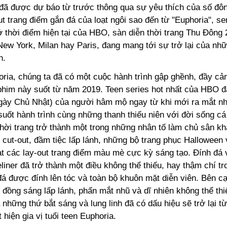
ã được dự báo từ trước thông qua sự yêu thích của số đô
t trang điểm gắn đá của loạt ngôi sao đến từ "Euphoria", se
 thời điểm hiện tại của HBO, sàn diễn thời trang Thu Đông 
New York, Milan hay Paris, đang mang tới sự trở lại của nh
h.
oria, chúng ta đã có một cuộc hành trình gập ghềnh, đầy cả
phim này suốt từ năm 2019. Teen series hot nhất của HBO đá
ngày Chủ Nhật) của người hâm mộ ngay từ khi mới ra mắt n
suốt hành trình cùng những thanh thiếu niên với đời sống c
thời trang trở thành một trong những nhân tố làm chủ sân kh
cut-out, đầm tiệc lấp lánh, những bộ trang phục Halloween
oạt các lay-out trang điểm màu mè cực kỳ sáng tạo. Đính đá
liner đã trở thành một điều không thể thiếu, hay thậm chí tr
á được đính lên tóc và toàn bộ khuôn mặt diễn viên. Bên cạ
đồng sáng lấp lánh, phấn mắt nhũ và dĩ nhiên không thể thi
 những thứ bắt sáng và lung linh đã có dấu hiệu sẽ trở lại t
 hiện gia vị tuổi teen Euphoria.