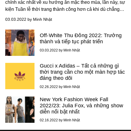
chính xác nhất về xu hướng ăn mặc theo mùa, lần này, sự
kiện Tuần lễ thời trang thành công hơn cả khi dù chẳng
bao giờ quan tâm tới quần áo, bạn vẫn sẽ biết “lấp lánh”
03.03.2022 by Minh Nhật
đang là từ khoá quan trọng cho mùa Thu Đông 2022.
Off-White Thu Đông 2022: Trưởng
thành và tiếp tục phát triển
03.03.2022 by Minh Nhật
Gucci x Adidas – Tất cả những gì
thời trang cần cho một màn hợp tác
đáng theo dõi
02.26.2022 by Minh Nhật
New York Fashion Week Fall
2022/23: Julia Fox, và những show
diễn nổi bật nhất
02.16.2022 by Minh Nhật