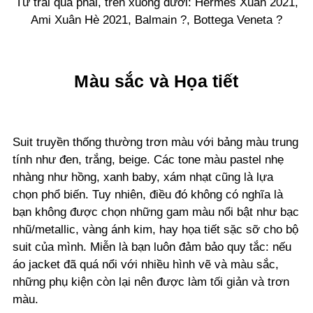
Từ trái qua phải, trên xuống dưới: Hermès Xuân 2021,
Ami Xuân Hè 2021, Balmain ?, Bottega Veneta ?
Màu sắc và Họa tiết
Suit truyền thống thường trơn màu với bảng màu trung
tính như đen, trắng, beige. Các tone màu pastel nhẹ
nhàng như hồng, xanh baby, xám nhạt cũng là lựa
chọn phổ biến. Tuy nhiên, điều đó không có nghĩa là
bạn không được chọn những gam màu nổi bật như bạc
nhũ/metallic, vàng ánh kim, hay họa tiết sặc sỡ cho bộ
suit của mình. Miễn là bạn luôn đảm bảo quy tắc: nếu
áo jacket đã quá nổi với nhiều hình vẽ và màu sắc,
những phụ kiện còn lại nên được làm tối giản và trơn
màu.