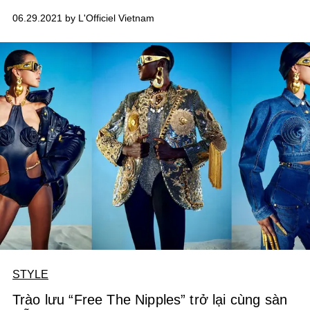
bệnh. Mọi thứ được thể hiện trong một chủ nghĩa khoái
06.29.2021 by L'Officiel Vietnam
lạc mới, với đầy sự phóng khoáng, những bảng màu
neon nổi bật và những hình thù kỳ dị đến điên rồ.
STYLE
Trào lưu “Free The Nipples” trở lại cùng sàn