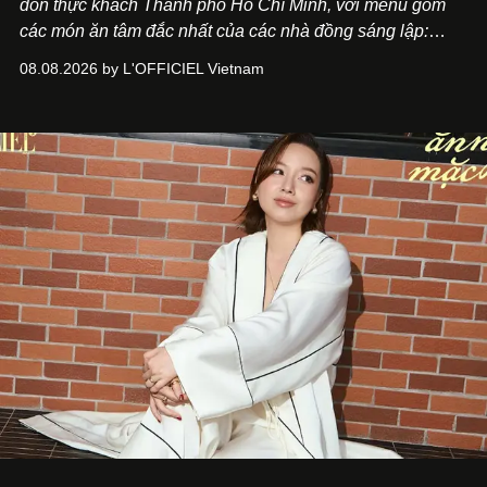
đón thực khách Thành phố Hồ Chí Minh, với menu gồm
các món ăn tâm đắc nhất của các nhà đồng sáng lập:
Giám đốc sáng tạo Ben Phạm và chef Thạch Tạ. Những
08.08.2026 by L'OFFICIEL Vietnam
món ăn đa dạng từ Á đến Âu nhanh chóng được yêu thích
nhờ cảm giác ngon miệng, thoải mái và cả khả năng
mang đến niềm vui cho thực khách.