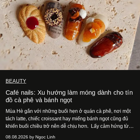
BEAUTY
Café nails: Xu hướng làm móng dành cho tín
đồ cà phê và bánh ngọt
Mùa Hè gắn với những buổi hẹn ở quán cà phê, nơi một
tách latte, chiếc croissant hay miếng bánh ngọt cũng đủ
khiến buổi chiều trở nên dễ chịu hơn.
Lấy cảm hứng từ
cà phê, bánh nướng và các món tráng miệng, café nails
08.08.2026 by Ngọc Linh