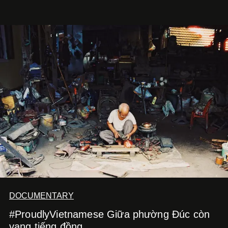
sử dụng bảng màu nâu sữa, kem, trắng ngà cùng những
chi tiết đắp nổi để tái hiện không gian quen thuộc của
quán cà phê. Dưới đây là những mẫu nail được yêu thích
nhất của xu hướng này.
DOCUMENTARY
#ProudlyVietnamese Giữa phường Đúc còn
vang tiếng đồng