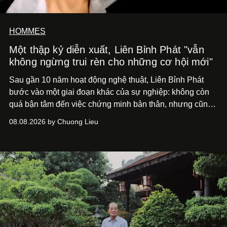
HOMMES
Một thập kỷ diễn xuất, Liên Bỉnh Phát "vẫn
không ngừng trui rèn cho những cơ hội mới"
Sau gần 10 năm hoạt động nghệ thuật, Liên Bỉnh Phát
bước vào một giai đoạn khác của sự nghiệp: không còn
quá bận tâm đến việc chứng minh bản thân, nhưng cũng
chưa bao giờ thôi khao khát được làm nghề. Từ hai bộ
08.08.2026 by Chuong Lieu
phim điện ảnh trong nửa đầu 2026 đến hành trình trở lại
với
Running Man Vietnam
, nam diễn viên nhìn công việc
bằng một tâm thế điềm tĩnh hơn. Anh tiếp tục học hỏi, trau
dồi và chờ đợi những vai diễn đủ sức đưa mình đến
những vùng đất mới. Ở tuổi ngoài 30, điều anh theo đuổi
không phải những đích đến quá lớn, mà là khả năng luôn
tiến về phía trước.