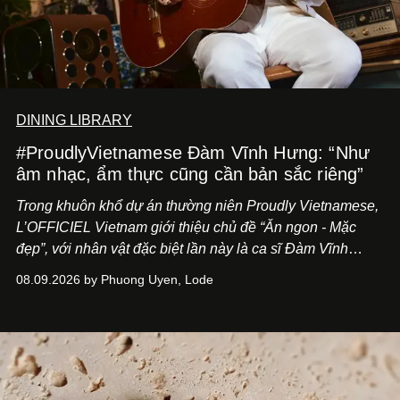
DINING LIBRARY
#ProudlyVietnamese Đàm Vĩnh Hưng: “Như
âm nhạc, ẩm thực cũng cần bản sắc riêng”
Trong khuôn khổ dự án thường niên Proudly Vietnamese,
L’OFFICIEL Vietnam giới thiệu chủ đề “Ăn ngon - Mặc
đẹp”, với nhân vật đặc biệt lần này là ca sĩ Đàm Vĩnh
Hưng. Đầu năm 2026, anh chính thức khai trương Tiệm
08.09.2026 by Phuong Uyen, Lode
Cà Phê Cà Pháo mang dấu ấn Indochine hoài niệm, thu
hút nhiều thực khách ghé thăm.