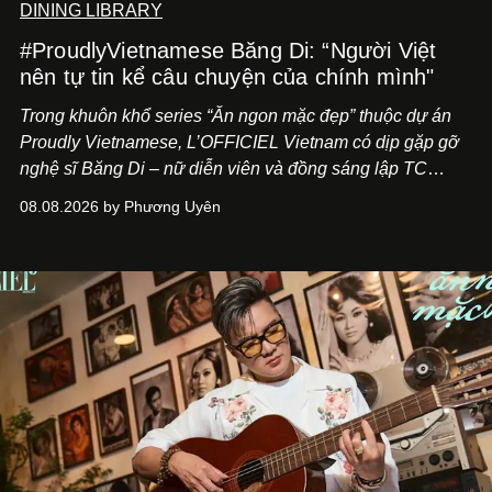
DINING LIBRARY
#ProudlyVietnamese Băng Di: “Người Việt
nên tự tin kể câu chuyện của chính mình"
Trong khuôn khổ series “Ăn ngon mặc đẹp” thuộc dự án
Proudly Vietnamese, L’OFFICIEL Vietnam có dịp gặp gỡ
nghệ sĩ Băng Di – nữ diễn viên và đồng sáng lập TC
ASIA, đơn vị đứng sau các thương hiệu BÀ BAR, MOTLY
08.08.2026 by Phương Uyên
Kitchen Bar và SALEM tại TP.HCM.